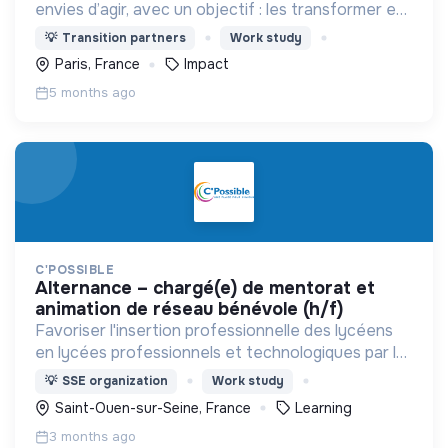
envies d’agir, avec un objectif : les transformer en
actions utiles et efficaces pour construire une
💡
Transition partners
Work study
société plus digne et plus juste.
Paris, France
Impact
5 months ago
C'POSSIBLE
alternance – chargé(e) de mentorat et
animation de réseau bénévole (h/f)
Favoriser l'insertion professionnelle des lycéens
en lycées professionnels et technologiques par le
mentorat individuel, des ateliers en classe et le
💡
SSE organization
Work study
rapprochement entre lycées et entreprises
Saint-Ouen-sur-Seine, France
Learning
locales
3 months ago