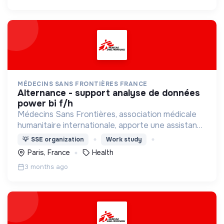
MÉDECINS SANS FRONTIÈRES FRANCE
alternance - support analyse de données
power bi f/h
Médecins Sans Frontières, association médicale
humanitaire internationale, apporte une assistance
médicale à des populations dont la vie est
💡
SSE organization
Work study
menacée.
Paris, France
Health
3 months ago