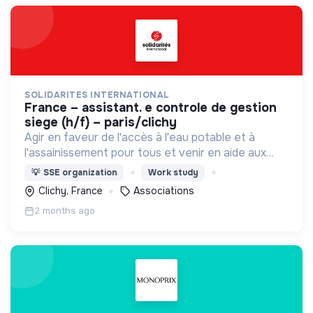
SOLIDARITES INTERNATIONAL
france – assistant. e controle de gestion
siege (h/f) – paris/clichy
Agir en faveur de l'accès à l'eau potable et à
l'assainissement pour tous et venir en aide aux
populations frappées par les conflits, les épidémies
💡
SSE organization
Work study
et catastrophes naturelles.
Clichy, France
Associations
2 months ago