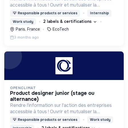
accessible à tous ! Ouvrir et mutualiser la
connaissance climatique, pour réussir tous
💡
Responsible products or services
Internship
ensemble le défi écologique.
2 labels & certifications
Work study
Paris, France
EcoTech
3 months ago
OPENCLIMAT
product designer junior (stage ou
alternance)
Rendre l'information sur l'action des entreprises
accessible à tous ! Ouvrir et mutualiser la
connaissance climatique, pour réussir tous
💡
Responsible products or services
Work study
ensemble le défi écologique.