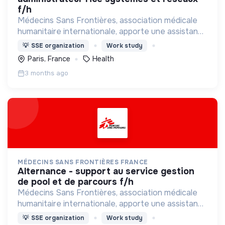
f/h
Médecins Sans Frontières, association médicale
humanitaire internationale, apporte une assistance
médicale à des populations dont la vie est
💡
SSE organization
Work study
menacée.
Paris, France
Health
3 months ago
MÉDECINS SANS FRONTIÈRES FRANCE
alternance - support au service gestion
de pool et de parcours f/h
Médecins Sans Frontières, association médicale
humanitaire internationale, apporte une assistance
médicale à des populations dont la vie est
💡
SSE organization
Work study