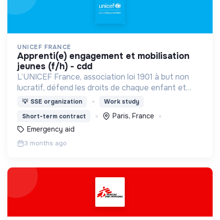
UNICEF FRANCE
apprenti(e) engagement et mobilisation
jeunes (f/h) - cdd
L’UNICEF France, association loi 1901 à but non
lucratif, défend les droits de chaque enfant et
adolescent d’où qu’il vienne.
💡
SSE organization
Work study
Paris, France
Short-term contract
Emergency aid
3 months ago