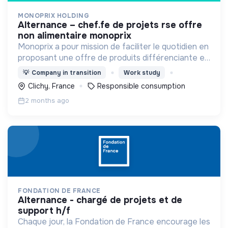
MONOPRIX HOLDING
alternance – chef.fe de projets rse offre
non alimentaire monoprix
Monoprix a pour mission de faciliter le quotidien en
proposant une offre de produits différenciante et
qualitative, adaptée aux besoins et aux modes de
💡
Company in transition
Work study
vie des citadins.
Clichy, France
Responsible consumption
2 months ago
FONDATION DE FRANCE
alternance - chargé de projets et de
support h/f
Chaque jour, la Fondation de France encourage les