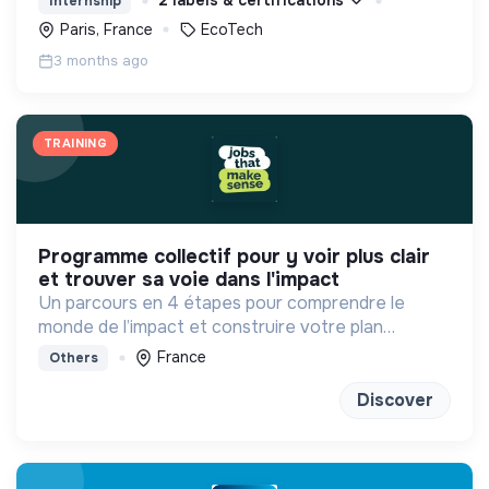
2 labels & certifications
Internship
Paris, France
EcoTech
3 months ago
TRAINING
programme collectif pour y voir plus clair
et trouver sa voie dans l'impact
Un parcours en 4 étapes pour comprendre le
monde de l’impact et construire votre plan
d'actions à votre rythme avec les bons outils et la
France
Others
bonne méthode !
Discover