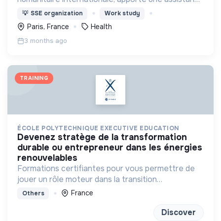
médicale à des populations dont la vie est
💡
SSE organization
Work study
menacée.
Paris, France
Health
3 months ago
TRAINING
ÉCOLE POLYTECHNIQUE EXECUTIVE EDUCATION
devenez stratège de la transformation
durable ou entrepreneur dans les énergies
renouvelables
Formations certifiantes pour vous permettre de
jouer un rôle moteur dans la transition
énergétique
France
Others
Discover