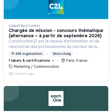
CONSTRUCTION21
chargée de mission - concours thématique
(alternance – à partir de septembre 2026)
Construction21 est le réseau d’information et de
rencontres des professionnels du secteur de la
construction durable.
💡
SSE organization
Work study
1 labels & certifications
Paris, France
Marketing / Communication
2 months ago