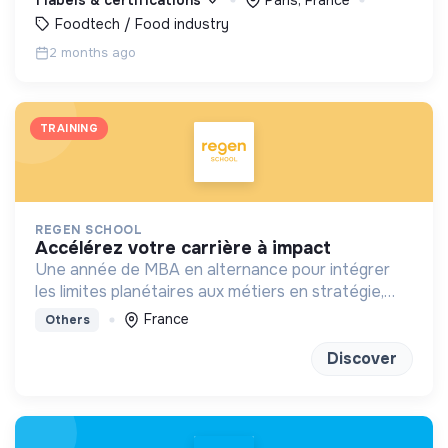
Foodtech / Food industry
2 months ago
TRAINING
REGEN SCHOOL
accélérez votre carrière à impact
Une année de MBA en alternance pour intégrer
les limites planétaires aux métiers en stratégie,
marketing, finance et achats
France
Others
Discover