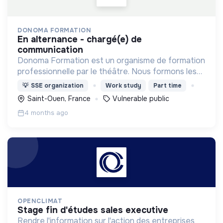
DONOMA FORMATION
en alternance - chargé(e) de
communication
Donoma Formation est un organisme de formation
professionnelle par le théâtre. Nous formons les
professionnels qui accompagnent les publics
💡
SSE organization
Work study
Part time
vulnérables (gérontologie, handicap et grande
Saint-Ouen, France
Vulnerable public
précarité).
4 months ago
OPENCLIMAT
stage fin d'études sales executive
Rendre l'information sur l'action des entreprises