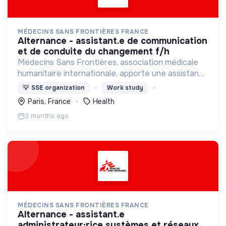
MÉDECINS SANS FRONTIÈRES FRANCE
alternance - assistant.e de communication
et de conduite du changement f/h
Médecins Sans Frontières, association médicale
humanitaire internationale, apporte une assistance
médicale à des populations dont la vie est
💡
SSE organization
Work study
menacée.
Paris, France
Health
3 months ago
MÉDECINS SANS FRONTIÈRES FRANCE
alternance - assistant.e
administrateur·rice systèmes et réseaux