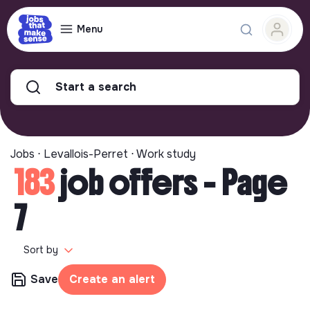
Menu
Start a search
Jobs ⋅ Levallois-Perret ⋅ Work study
183
job offers - Page
7
Sort by
Save
Create an alert