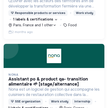
Œuvrer avec les acteurs des territoires afin de
développer la transformation fermière via une
offre bio/équitable qui remonte plus de valeur
💡
Responsible products or services
Work study
pour les fermes, en sortant du contentant à usage
1 labels & certifications
unique
Paris, France and 1 other
Food
2 months ago
NONA
assistant po & product qa- transition
alimentaire 🌱 [stage/alternance]
Nona est un logiciel de gestion qui accompagne les
cuisiniers de restauration collective dans la
transition alimentaire de leur établissement.
💡
SSE organization
Work study
Internship
1 labels & certifications
Paris, France