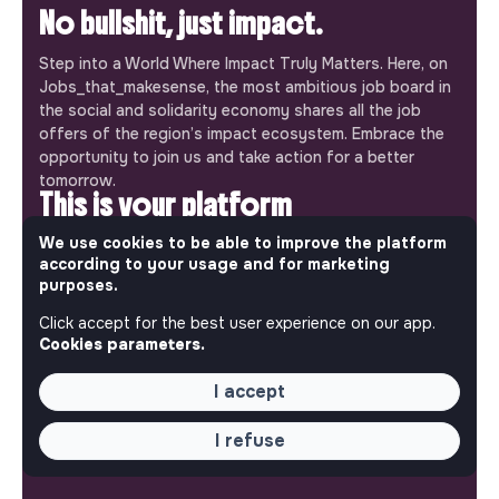
No bullshit, just impact.
Step into a World Where Impact Truly Matters. Here, on
Jobs_that_makesense, the most ambitious job board in
the social and solidarity economy shares all the job
offers of the region’s impact ecosystem. Embrace the
opportunity to join us and take action for a better
tomorrow.
This is your platform
We use cookies to be able to improve the platform
Jobs_that_makesense is a free service brought to you
according to your usage and for marketing
by the makesense association. Use its potential to
purposes.
accelerate your projects and contribute to building a
more respectful, inclusive and sustainable society.
Click accept for the best user experience on our app.
Our mobile app
Cookies parameters.
Get jobs that make sense on your phone so you never
I accept
miss an opportunity.
I refuse
iPhone
Android