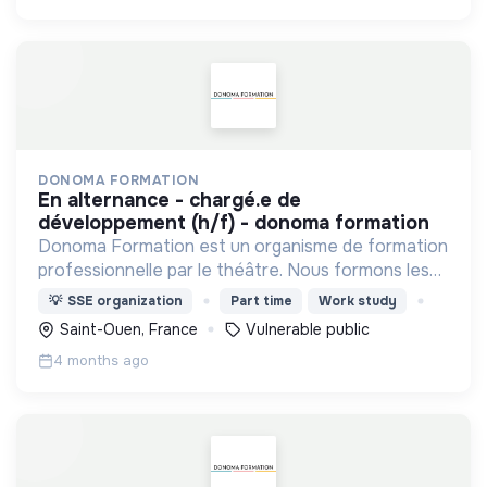
DONOMA FORMATION
en alternance - chargé.e de
développement (h/f) - donoma formation
Donoma Formation est un organisme de formation
professionnelle par le théâtre. Nous formons les
professionnels qui accompagnent les publics
💡
SSE organization
Part time
Work study
vulnérables (gérontologie, handicap et grande
Saint-Ouen, France
Vulnerable public
précarité).
4 months ago