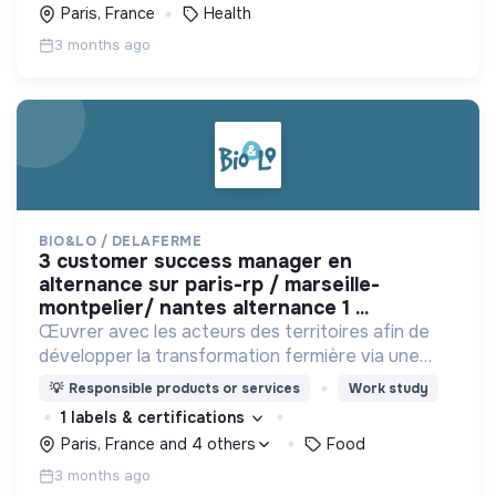
menacée.
Paris, France
Health
3 months ago
BIO&LO / DELAFERME
3 customer success manager en
alternance sur paris-rp / marseille-
montpelier/ nantes alternance 1 ...
Œuvrer avec les acteurs des territoires afin de
développer la transformation fermière via une
offre bio/équitable qui remonte plus de valeur
💡
Responsible products or services
Work study
pour les fermes, en sortant du contentant à usage
1 labels & certifications
unique
Paris, France and 4 others
Food
3 months ago