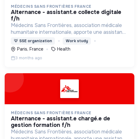
MÉDECINS SANS FRONTIÈRES FRANCE
alternance - assistant.e collecte digitale
f/h
Médecins Sans Frontières, association médicale
humanitaire internationale, apporte une assistance
médicale à des populations dont la vie est
💡
SSE organization
Work study
menacée.
Paris, France
Health
3 months ago
MÉDECINS SANS FRONTIÈRES FRANCE
alternance - assistant.e chargé.e de
gestion formation f/h
Médecins Sans Frontières, association médicale
humanitaire internationale, apporte une assistance