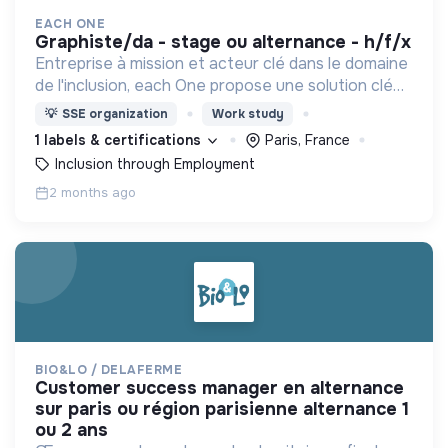
EACH ONE
graphiste/da - stage ou alternance - h/f/x
Entreprise à mission et acteur clé dans le domaine
de l'inclusion, each One propose une solution clé
en main de recrutement et de formation dédiée
💡
SSE organization
Work study
aux personnes réfugiées et éloignées de l’emploi.
1 labels & certifications
Paris, France
Inclusion through Employment
2 months ago
BIO&LO / DELAFERME
customer success manager en alternance
sur paris ou région parisienne alternance 1
ou 2 ans