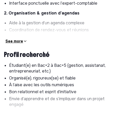
Interface ponctuelle avec l’expert-comptable
2. Organisation & gestion d’agendas
Aide à la gestion d’un agenda complexe
Coordination de rendez-vous et réunions
Participation à l’organisation d’événements et
See more
échéances
3. Gestion des communications & emails
Profil recherché
Tri et organisation des emails
Étudiant(e) en Bac+2 à Bac+5 (gestion, assistanat,
Rédaction de réponses simples
entrepreneuriat, etc.)
Identification des priorités et urgences
Organisé(e), rigoureux(se) et fiable
À l’aise avec les outils numériques
4. Logistique & déplacements
Bon relationnel et esprit d’initiative
Recherche et réservation de transports et
Envie d’apprendre et de s’impliquer dans un projet
hébergements
engagé
Organisation de déplacements optimisés
Recherche de lieux pour réunions ou sessions de