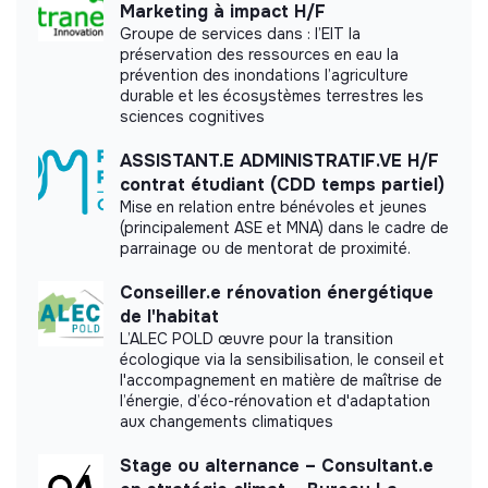
Marketing à impact H/F
Groupe de services dans : l’EIT la
Labels and certifications
préservation des ressources en eau la
prévention des inondations l’agriculture
durable et les écosystèmes terrestres les
Alumni or incubated of makesense
sciences cognitives
France.
ASSISTANT.E ADMINISTRATIF.VE H/F
Referenced by Shift Your Job.
contrat étudiant (CDD temps partiel)
Mise en relation entre bénévoles et jeunes
(principalement ASE et MNA) dans le cadre de
Accompagné par Antropia ESSEC
parrainage ou de mentorat de proximité.
Conseiller.e rénovation énergétique
de l'habitat
L’ALEC POLD œuvre pour la transition
écologique via la sensibilisation, le conseil et
Documents
l'accompagnement en matière de maîtrise de
l’énergie, d’éco-rénovation et d'adaptation
aux changements climatiques
Did not yet add a transparency document.
Stage ou alternance – Consultant.e