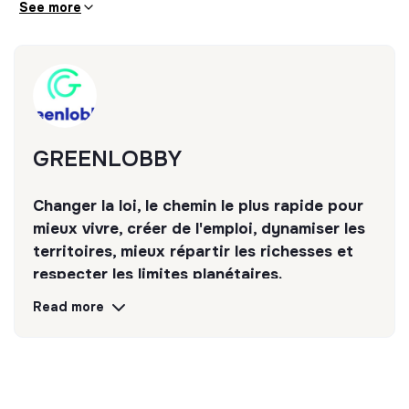
See more
travail
5. Support organisationnel et stratégique
(progressif)
Suivi de tâches et relances
Aide à la coordination de projets
GREENLOBBY
Participation à la structuration des process internes
Objectifs du poste
Changer la loi, le chemin le plus rapide pour
mieux vivre, créer de l'emploi, dynamiser les
Développer des compétences solides en
organisation et gestion
territoires, mieux répartir les richesses et
Comprendre le fonctionnement global d’une
respecter les limites planétaires.
structure entrepreneuriale
Read more
Discover
Follow
Monter progressivement en autonomie sur des
sujets clés
Pourquoi rejoindre Greenlobby ?
💡
Responsible products or services