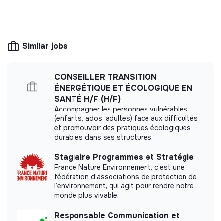
Expérience concrète et responsabilisante
The company's mission is to design eco-
Proximité directe avec la fondatrice
responsible products and services aligned with
Vision stratégique + opérationnelle
the needs of the ecological transformation.
Projet à impact (écologie & solidarité)
Similar jobs
Candidature
CONSEILLER TRANSITION
More information
Votre CV
ÉNERGÉTIQUE ET ÉCOLOGIQUE EN
Une lettre de motivation
SANTÉ H/F (H/F)
Website
Company
Votre rythme d’alternance
Accompagner les personnes vulnérables
< 15 persons
Ecology
(enfants, ados, adultes) face aux difficultés
Modalités
et promouvoir des pratiques écologiques
durables dans ses structures.
Alternance basée idéalement à Paris (hybride
Stagiaire Programmes et Stratégie
possible)
Impact study
France Nature Environnement, c’est une
Rythme à définir selon école
fédération d’associations de protection de
GREENLOBBY did not yet communicate its impact
Prise de poste : au plus tard début septembre
l’environnement, qui agit pour rendre notre
measurement.
monde plus vivable.
Responsable Communication et