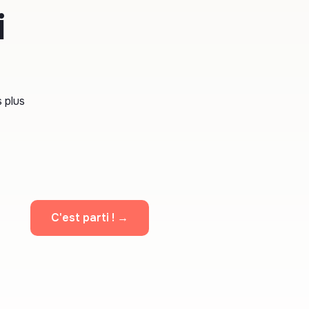
i
 plus
C'est parti ! →