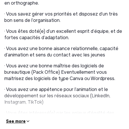
en orthographe.
scolaire, entreprises, mentors, associations partenaires,
etc.)
· Vous savez gérer vos priorités et disposez d’un très
bon sens de l’organisation.
-
Appui au développement de partenariats :
réponses aux appels à projets, veille active, suivi des
· Vous êtes doté(e) d’un excellent esprit d’équipe, et de
partenariats en cours, etc.
fortes capacités d’adaptation.
-
Le suivi des élèves
: participation aux entretiens de
· Vous avez une bonne aisance relationnelle, capacité
recrutement et points d’étape trimestriels avec les
d’animation et sens du contact avec les jeunes
élèves, gestion des demandes des étudiants.
· Vous avez une bonne maîtrise des logiciels de
-
Le développement et l’organisation des actions
bureautique (Pack Office) Eventuellement vous
de sensibilisation dans les lycées
: rendez-vous avec
maitrisez des logiciels de type Canva ou Wordpress.
les associations et les lycées, communication et
coaching auprès des alumni, interventions en classe.
· Vous avez une appétence pour l’animation et le
développement sur les réseaux sociaux (LinkedIn,
-
La participation à l’animation de l’association
:
Instagram, TikTok)
organisation des moments forts de l’année (Pot des
mentors, sorties culturelles, actions sociales, etc.)
· Vous êtes intéressé(e) par les enjeux d’égalité des
chances.
See more
-
La participation à la communication de