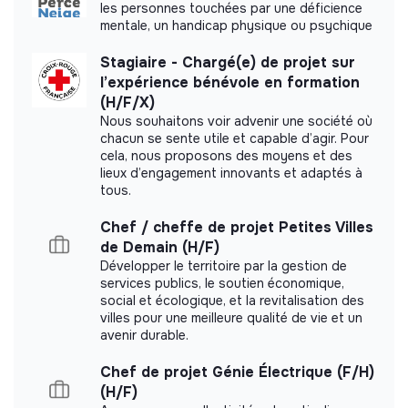
les personnes touchées par une déficience
mentale, un handicap physique ou psychique
Labels and certifications
Stagiaire - Chargé(e) de projet sur
This structure did not communicate to us the
l’expérience bénévole en formation
labels or certifications that it was able to obtain.
(H/F/X)
Nous souhaitons voir advenir une société où
chacun se sente utile et capable d’agir. Pour
cela, nous proposons des moyens et des
lieux d’engagement innovants et adaptés à
tous.
Documents
Chef / cheffe de projet Petites Villes
Did not yet add a transparency document.
de Demain (H/F)
Développer le territoire par la gestion de
services publics, le soutien économique,
social et écologique, et la revitalisation des
villes pour une meilleure qualité de vie et un
avenir durable.
Chef de projet Génie Électrique (F/H)
(H/F)