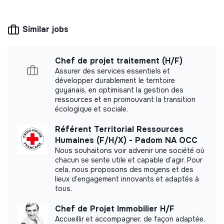
making potential is limited. It may be an
association, cooperative, foundation, mutual or
ESUS company.
Similar jobs
Chef de projet traitement (H/F)
Assurer des services essentiels et
More information
développer durablement le territoire
guyanais, en optimisant la gestion des
Website
Nonprofit organization
ressources et en promouvant la transition
écologique et sociale.
< 15 persons
Equality
Référent Territorial Ressources
Humaines (F/H/X) - Padom NA OCC
Nous souhaitons voir advenir une société où
chacun se sente utile et capable d’agir. Pour
Impact study
cela, nous proposons des moyens et des
lieux d’engagement innovants et adaptés à
Maisons des Jeunes Talents did not yet
tous.
communicate its impact measurement.
Chef de Projet Immobilier H/F
Accueillir et accompagner, de façon adaptée,