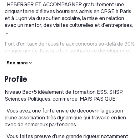
· HEBERGER ET ACCOMPAGNER gratuitement une
cinquantaine d’élèves boursiers admis en CPGE à Paris
et à Lyon via du soutien scolaire, la mise en relation
avec un mentor, des visites culturelles et d’entreprises,
…
Fort d’un taux de réussite aux concours au-delà de 90%
chaque année, l’association souhaite se développer et
toucher toujours plus d’élèves brillants et méritants !
See more
Descriptif
Profile
Nous recrutons
un(e) alternant(e) en gestion de
projet
pour prêter main forte au coordinateur de
Niveau Bac+5 idéalement de formation ESS, SHSP,
l’association.
Sciences Politiques, commerce, MAIS PAS QUE !
Les missions, sous la supervision du coordinateur,
· Vous avez une forte envie de découvrir la gestion
seront les suivantes :
d’une association très dynamique qui travaille en lien
avec de nombreux partenaires.
-
La participation à la coordination générale de la
structure
avec toutes les parties prenantes du
· Vous faites preuve d’une grande rigueur notamment
programme (Fondation LBP AM, professeurs de soutien