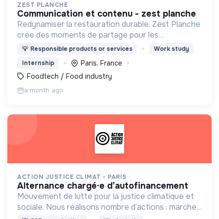
ZEST PLANCHE
communication et contenu - zest planche
Redynamiser la restauration durable. Zest Planche
crée des moments de partage pour les
entreprises allant de 20 à 1000 Zesteurs en livrant
💡
Responsible products or services
Work study
à vélo dans tout Paris des planches à partager
Paris, France
Internship
faites maison.
Foodtech / Food industry
a month ago
ACTION JUSTICE CLIMAT - PARIS
alternance chargé·e d’autofinancement
Mouvement de lutte pour la justice climatique et
sociale. Nous réalisons nombre d’actions : marches
pour le climat, actions de mobilisation citoyenne