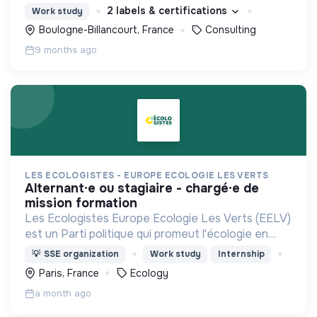
2 labels & certifications
Work study
Boulogne-Billancourt, France
Consulting
9 months ago
LES ECOLOGISTES - EUROPE ECOLOGIE LES VERTS
alternant·e ou stagiaire - chargé·e de
mission formation
Les Ecologistes Europe Ecologie Les Verts (EELV)
est un Parti politique qui promeut l'écologie en
France et en Europe.
💡
SSE organization
Work study
Internship
Paris, France
Ecology
a month ago