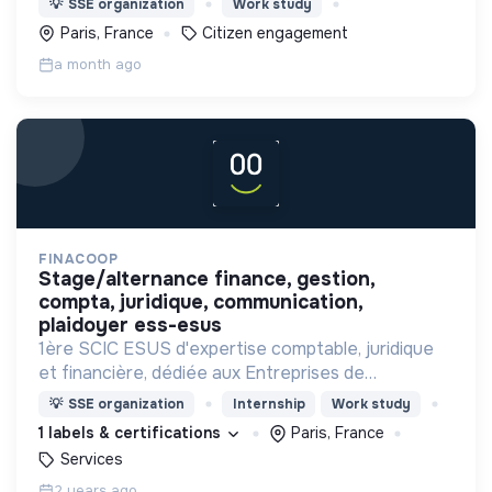
💡
SSE organization
Work study
non-violente, formations, luttes locales, etc.
Paris, France
Citizen engagement
a month ago
FINACOOP
stage/alternance finance, gestion,
compta, juridique, communication,
plaidoyer ess-esus
1ère SCIC ESUS d'expertise comptable, juridique
et financière, dédiée aux Entreprises de
l’Économie Sociale et Solidaire (ESS).
💡
SSE organization
Internship
Work study
1 labels & certifications
Paris, France
Services
2 years ago