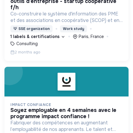
outils d’entreprise - startup coopérative
f/h
Co-construire le système d'information des PME
et des associations en coopérative (SCOP) et en
gouvernance partagée (Holacratie).
💡
SSE organization
Work study
1 labels & certifications
Paris, France
Consulting
2 months ago
IMPACT CONFIANCE
soyez employable en 4 semaines avec le
programme impact confiance !
Fabriquer des compétences en augmentant
l’employabilité de nos apprenants. Le talent et