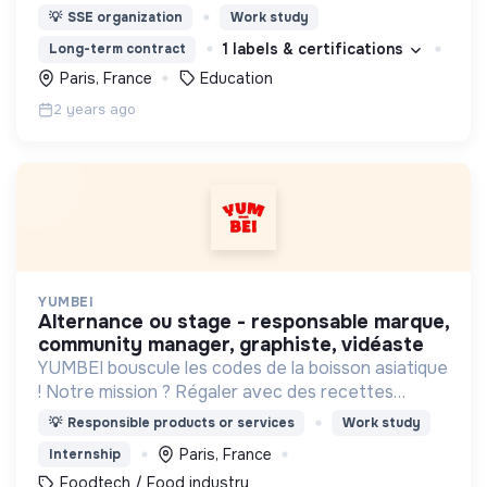
l’envie valent autant que le diplôme.
💡
SSE organization
Work study
1 labels & certifications
Long-term contract
Paris, France
Education
2 years ago
YUMBEI
alternance ou stage - responsable marque,
community manager, graphiste, vidéaste
YUMBEI bouscule les codes de la boisson asiatique
! Notre mission ? Régaler avec des recettes
innovantes, plus saines et responsables.
💡
Responsible products or services
Work study
Paris, France
Internship
Foodtech / Food industry