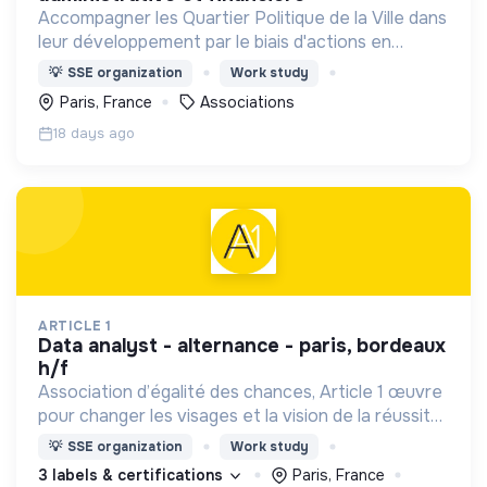
Accompagner les Quartier Politique de la Ville dans
leur développement par le biais d'actions en
faveur de la paix, de la citoyenneté, de l'insertion
💡
SSE organization
Work study
sociale et professionnelle.
Paris, France
Associations
18 days ago
ARTICLE 1
data analyst - alternance - paris, bordeaux
h/f
Association d’égalité des chances, Article 1 œuvre
pour changer les visages et la vision de la réussite
en créant une société plus inclusive.
💡
SSE organization
Work study
3 labels & certifications
Paris, France