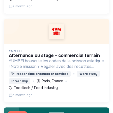
a month ago
YUMBEI
alternance ou stage - commercial terrain
YUMBEI bouscule les codes de la boisson asiatique
! Notre mission ? Régaler avec des recettes
innovantes, plus saines et responsables.
💡
Responsible products or services
Work study
Paris, France
Internship
Foodtech / Food industry
a month ago