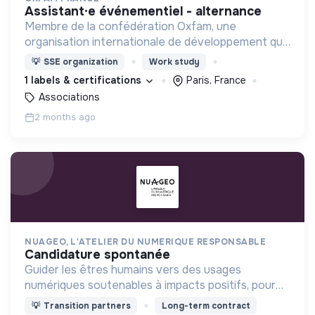
assistant·e événementiel - alternance
Membre de la confédération Oxfam, une
organisation internationale de développement qui
met en oeuvre des solutions durables pour mettre
💡
SSE organization
Work study
fin aux injustices qui engendrent la pauvreté.
1 labels & certifications
Paris, France
Associations
2 months ago
NUAGEO, L'ATELIER DU NUMERIQUE RESPONSABLE
candidature spontanée
Guider les êtres humains vers des usages
numériques soutenables à impacts positifs, pour
contribuer à une société libre et inclusive
💡
Transition partners
Long-term contract