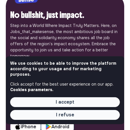
No bullshit, just impact.
Step into a World Where Impact Truly Matters. Here, on
Jobs_that_makesense, the most ambitious job board in
the social and solidarity economy shares all the job
offers of the region’s impact ecosystem. Embrace the
opportunity to join us and take action for a better
tomorrow.
This is your platform
We use cookies to be able to improve the platform
according to your usage and for marketing
Jobs_that_makesense is a free service brought to you
purposes.
by the makesense association. Use its potential to
Click accept for the best user experience on our app.
accelerate your projects and contribute to building a
Cookies parameters.
more respectful, inclusive and sustainable society.
Our mobile app
I accept
Get jobs that make sense on your phone so you never
miss an opportunity.
I refuse
iPhone
Android