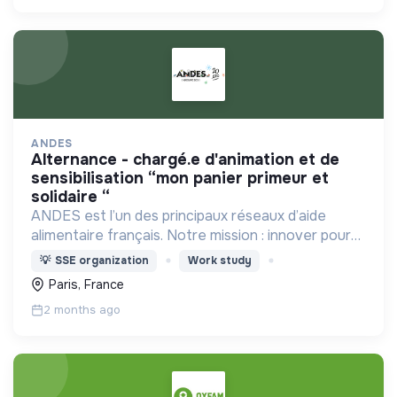
ANDES
alternance - chargé.e d'animation et de
sensibilisation “mon panier primeur et
solidaire “
ANDES est l’un des principaux réseaux d’aide
alimentaire français. Notre mission : innover pour
l’insertion durable autour d’une alimentation de
💡
SSE organization
Work study
qualité pour tous.
Paris, France
2 months ago