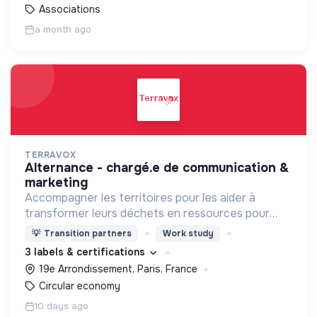
Associations
a month ago
TERRAVOX
alternance - chargé.e de communication &
marketing
Accompagner les territoires pour les aider à
transformer leurs déchets en ressources pour
mieux vivre la ville !
💡
Transition partners
Work study
3 labels & certifications
19e Arrondissement, Paris, France
Circular economy
10 days ago