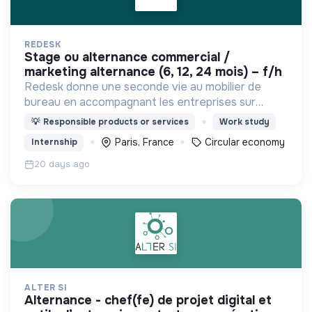
REDESK
stage ou alternance commercial /
marketing alternance (6, 12, 24 mois) – f/h
Redesk donne une seconde vie au mobilier de
bureau en accompagnant les entreprises sur
toutes les problématiques liées à l'économie
💡
Responsible products or services
Work study
circulaire dans le domaine du mobilier
Paris, France
Circular economy
Internship
professionnel.
20 days ago
ALTER SI
alternance - chef(fe) de projet digital et