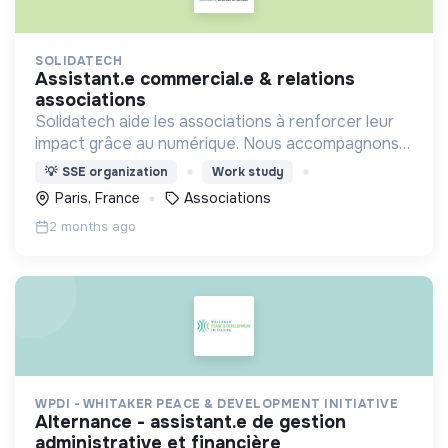
SOLIDATECH
assistant.e commercial.e & relations
associations
Solidatech aide les associations à renforcer leur
impact grâce au numérique. Nous accompagnons
+45 000 associations en leur permettant de
💡
SSE organization
Work study
réaliser des économies et de monter en
Paris, France
Associations
compétences.
2 months ago
WPDI - WHITAKER PEACE & DEVELOPMENT INITIATIVE
alternance - assistant.e de gestion
administrative et financière