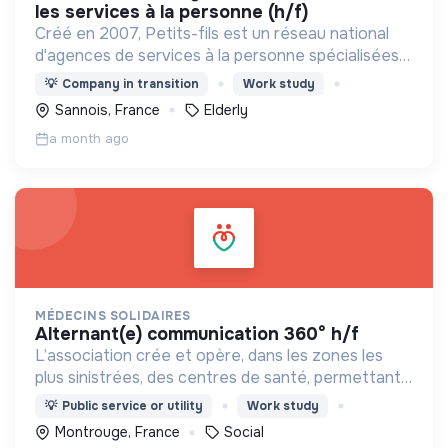
les services à la personne (h/f)
Créé en 2007, Petits-fils est un réseau national
d'agences de services à la personne spécialisées
dans l'aide à domicile pour les personnes âgées.
💡
Company in transition
Work study
Sannois, France
Elderly
a month ago
MÉDECINS SOLIDAIRES
alternant(e) communication 360° h/f
L’association crée et opère, dans les zones les
plus sinistrées, des centres de santé, permettant
aux populations de retrouver une porte à laquelle
💡
Public service or utility
Work study
frapper lorsque le besoin médical survient.
Montrouge, France
Social