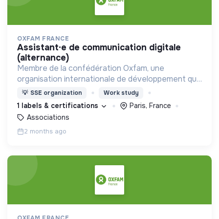
OXFAM FRANCE
assistant·e de communication digitale
(alternance)
Membre de la confédération Oxfam, une
organisation internationale de développement qui
met en oeuvre des solutions durables pour mettre
💡
SSE organization
Work study
fin aux injustices qui engendrent la pauvreté.
1 labels & certifications
Paris, France
Associations
2 months ago
OXFAM FRANCE