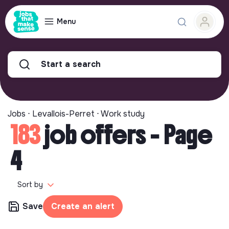
Menu
Start a search
Jobs ⋅ Levallois-Perret ⋅ Work study
183
job offers - Page
4
Sort by
Save
Create an alert