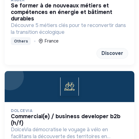
ASDER
se former à de nouveaux métiers et
compétences en énergie et bâtiment
durables
Découvre 5 métiers clés pour te reconvertir dans
la transition écologique
France
Others
Discover
DOLCEVIA
commercial(e) / business developer b2b
(h/f)
DolceVia démocratise le voyage à vélo en
facilitans la découverte des territoires en