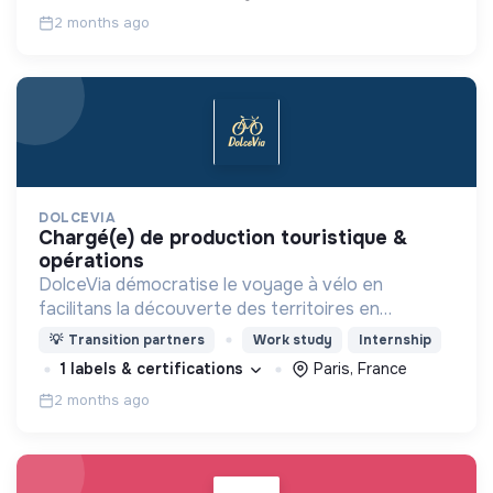
2 months ago
DOLCEVIA
chargé(e) de production touristique &
opérations
DolceVia démocratise le voyage à vélo en
facilitans la découverte des territoires en
combinant : location de vélos adaptés d'un point A
💡
Transition partners
Work study
Internship
à B, itinéraires personnalisés et services clés en
1 labels & certifications
Paris, France
main .
2 months ago