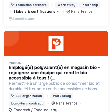
combinant : location de vélos adaptés d'un point A
💡
Transition partners
Work study
Internship
à B, itinéraires personnalisés et services clés en
1 labels & certifications
Paris, France
main .
2 months ago
PRIBON
employé(e) polyvalent(e) en magasin bio -
rejoignez une équipe qui rend le bio
accessible à tous ! (...
Permettre à un large public de consommer bio et
durable. Militer pour rendre accessibles de bons
produits au plus grand nombre.
💡
SSE organization
Work study
Paris, France
Long-term contract
Foodtech / Food industry