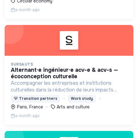
Circular economy
a month ago
SURSAUTS
alternant·e ingénieur·e acv-e & acv-s —
écoconception culturelle
Accompagner les entreprises et institutions
culturelles dans la réduction de leurs impacts
environnementaux
💡
Transition partners
Work study
Paris, France
Arts and culture
a month ago