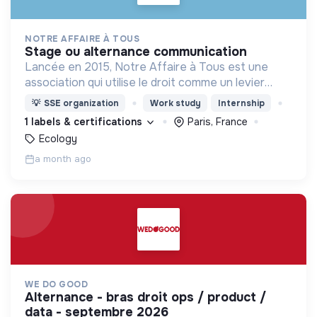
NOTRE AFFAIRE À TOUS
stage ou alternance communication
Lancée en 2015, Notre Affaire à Tous est une
association qui utilise le droit comme un levier
stratégique de lutte contre la triple crise
💡
SSE organization
Work study
Internship
environnementale - climat, biodiversité, pollution.
1 labels & certifications
Paris, France
Ecology
a month ago
WE DO GOOD
alternance - bras droit ops / product /
data - septembre 2026