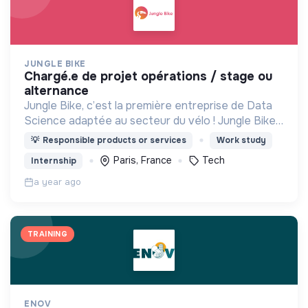
JUNGLE BIKE
chargé.e de projet opérations / stage ou
alternance
Jungle Bike, c’est la première entreprise de Data
Science adaptée au secteur du vélo ! Jungle Bike
révolutionne la mobilité durable pour les cyclistes
💡
Responsible products or services
Work study
en digitalisant la maintenance du cycle.
Paris, France
Tech
Internship
a year ago
TRAINING
ENOV