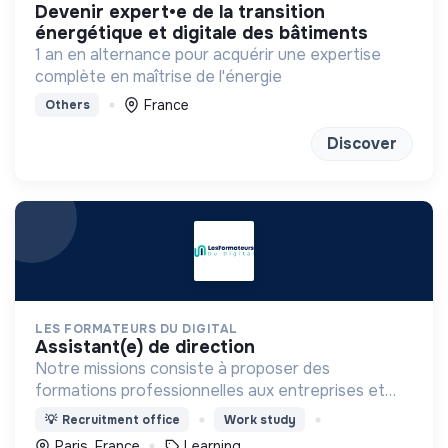
devenir expert•e de la transition
énergétique et digitale des bâtiments
1 an en alternance pour acquérir une expertise
complète en maîtrise de l'énergie
France
Others
Discover
LES FORMATEURS DU DIGITAL
assistant(e) de direction
Notre missions consiste à proposer des
formations professionnelles aux entreprises et
aux indépendants dans le domaine du digital.
💡
Recruitment office
Work study
Paris, France
Learning