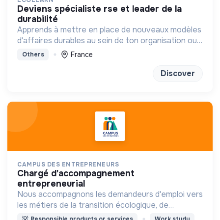
deviens spécialiste rse et leader de la
durabilité
Apprends à mettre en place de nouveaux modèles
d'affaires durables au sein de ton organisation ou
chez un client
France
Others
Discover
CAMPUS DES ENTREPRENEURS
chargé d'accompagnement
entrepreneurial
Nous accompagnons les demandeurs d'emploi vers
les métiers de la transition écologique, de
l'entrepreneuriat à impact, et des métiers du BIM.
💡
Responsible products or services
Work study