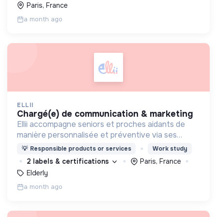
Paris, France
a month ago
ELLII
chargé(e) de communication & marketing
Ellii accompagne seniors et proches aidants de
manière personnalisée et préventive via ses
ateliers collectifs et interactifs animés en ligne
💡
Responsible products or services
Work study
afin de rester en forme tout en s'amusant !
2 labels & certifications
Paris, France
Elderly
a month ago