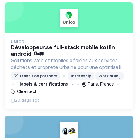
UNICO
développeur.se full-stack mobile kotlin
android ♻️🚛
Solutions web et mobiles dédiées aux services
déchets et propreté urbaine pour une optimisation
de leur activité.
💡
Transition partners
Internship
Work study
1 labels & certifications
Paris, France
Cleantech
20 days ago