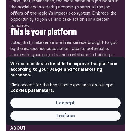
Jobs_that_makesense, the most ambitious job board in
the social and solidarity economy shares all the job
offers of the region’s impact ecosystem. Embrace the
opportunity to join us and take action for a better
tomorrow.
This is your platform
Jobs_that_makesense is a free service brought to you
by the makesense association. Use its potential to
accelerate your projects and contribute to building a
more respectful, inclusive and sustainable society.
We use cookies to be able to improve the platform
Our mobile app
according to your usage and for marketing
purposes.
Get jobs that make sense on your phone so you never
miss an opportunity.
Click accept for the best user experience on our app.
Cookies parameters.
iPhone
Android
I accept
I refuse
ABOUT