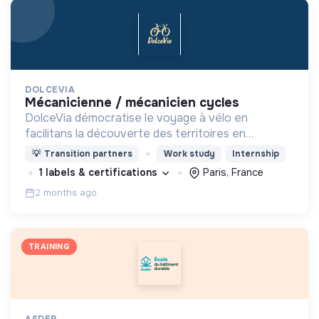
DOLCEVIA
mécanicienne / mécanicien cycles
DolceVia démocratise le voyage à vélo en
facilitans la découverte des territoires en
combinant : location de vélos adaptés d'un point A
💡
Transition partners
Work study
Internship
à B, itinéraires personnalisés et services clés en
1 labels & certifications
Paris, France
main .
2 months ago
TRAINING