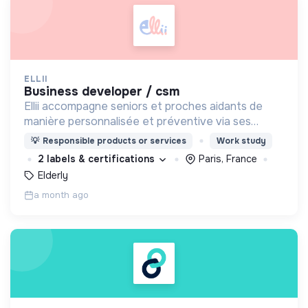
ELLII
business developer / csm
Ellii accompagne seniors et proches aidants de
manière personnalisée et préventive via ses
ateliers collectifs et interactifs animés en ligne
💡
Responsible products or services
Work study
afin de rester en forme tout en s'amusant !
2 labels & certifications
Paris, France
Elderly
a month ago