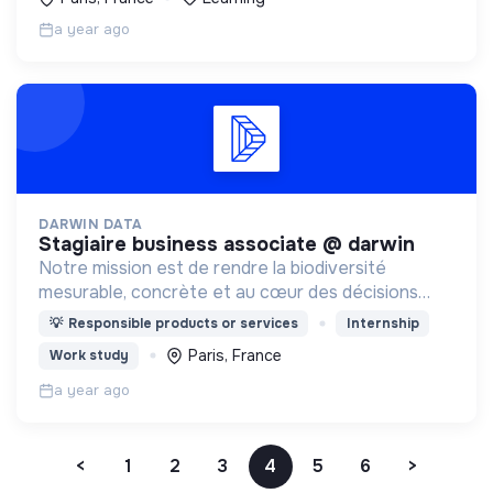
a year ago
DARWIN DATA
stagiaire business associate @ darwin
Notre mission est de rendre la biodiversité
mesurable, concrète et au cœur des décisions
quotidiennes des entreprises.
💡
Responsible products or services
Internship
Paris, France
Work study
a year ago
<
1
2
3
4
5
6
>