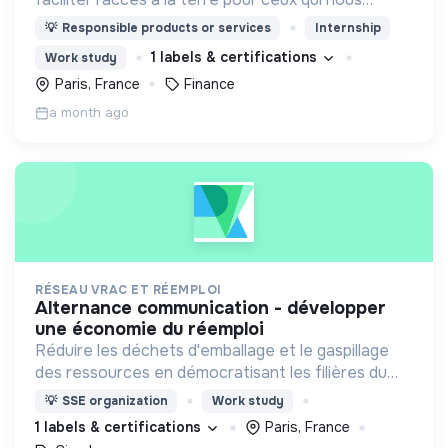
nourrissent
💡
Responsible products or services
Internship
1 labels & certifications
Work study
Paris, France
Finance
a month ago
RÉSEAU VRAC ET RÉEMPLOI
alternance communication - développer
une économie du réemploi
Réduire les déchets d'emballage et le gaspillage
des ressources en démocratisant les filières du
vrac et du réemploi, et en accompagnant les
💡
SSE organization
Work study
professionnels à développer leur activité.
1 labels & certifications
Paris, France