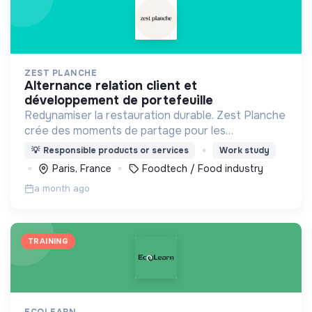
ZEST PLANCHE
alternance relation client et
développement de portefeuille
Redynamiser la restauration durable. Zest Planche
crée des moments de partage pour les
entreprises allant de 20 à 1000 Zesteurs en livrant
💡
Responsible products or services
Work study
à vélo dans tout Paris des planches à partager
Paris, France
Foodtech / Food industry
faites maison.
a month ago
TRAINING
ECOLEARN