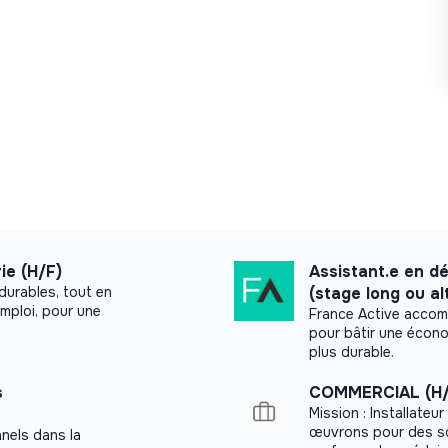
une meilleure prise en compte des droits
ie (H/F)
Assistant.e en 
 durables, tout en
(stage long ou a
emploi, pour une
France Active accom
pour bâtir une écono
plus durable.
s
COMMERCIAL (H/
Mission : Installateu
’alternance (en fonction de l’âge et du niveau
œuvrons pour des so
nels dans la