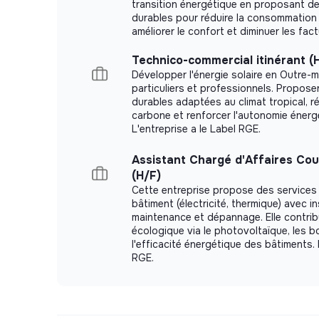
transition énergétique en proposant de
durables pour réduire la consommation 
Nombre d’heures : 24 par semaine
améliorer le confort et diminuer les fact
Horaires :
Technico-commercial itinérant (
Développer l'énergie solaire en Outre-
Lundi, Mardi et Jeudi
particuliers et professionnels. Propose
durables adaptées au climat tropical, ré
Lieu du poste : Saint-Ouen-sur-Seine
carbone et renforcer l'autonomie énerg
L'entreprise a le Label RGE.
Assistant Chargé d'Affaires Cou
(H/F)
Cette entreprise propose des services
bâtiment (électricité, thermique) avec in
maintenance et dépannage. Elle contribu
écologique via le photovoltaïque, les b
l'efficacité énergétique des bâtiments. E
RGE.