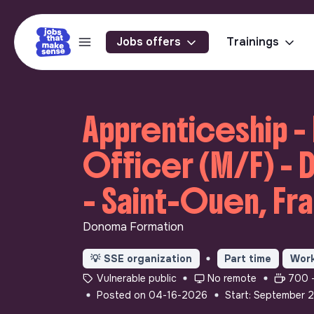
Jobs offers
Trainings
Apprenticeship 
Officer (M/F) -
- Saint-Ouen, Fr
Donoma Formation
💡
SSE organization
Part time
Work
Vulnerable public
No remote
700 -
Posted on 04-16-2026
Start: September 