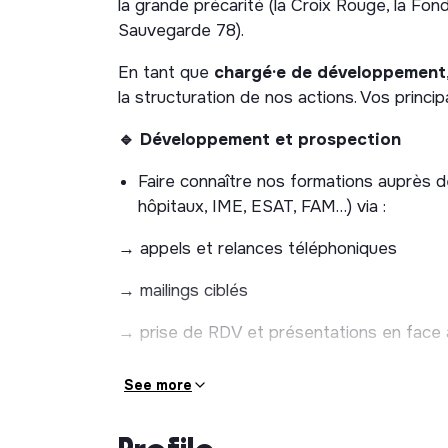
la grande précarité (la Croix Rouge, la Fond
Sauvegarde 78).
En tant que
chargé·e de développement
la structuration de nos actions. Vos princip
🔹 Développement et prospection
Faire connaître nos formations auprès 
hôpitaux, IME, ESAT, FAM…) via :
→ appels et relances téléphoniques
→ mailings ciblés
→ prise de RDV et présentations en face 
Répondre aux appels d’offres
See more
Participer aux rendez-vous de bilan en f
🔹 Coordination logistique