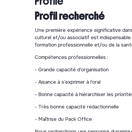
Profile
Planifier et organiser les formations a
Profil recherché
Gérer les aspects logistiques liés aux i
Une première expérience significative dan
🔹 Participation au projet associatif
culturel et/ou associatif est indispensabl
formation professionnelle et/ou de la sant
Contribuer à la réflexion pédagogique e
Ouverture d’un nouveau territoire de dif
Compétences professionnelles :
Présentation de nos ac
- Grande capacité d’organisation
Nos
formations par le théâtre
sont anim
- Aisance à s’exprimer à l’oral
comédiens formateurs. Nous intervenons p
- Bonne capacité à hiérarchiser les priorité
secteur de la santé. La mise en situation d
de chercher et d’expérimenter des alterna
- Très bonne capacité rédactionnelle
équipe, à des situations complexes du quot
- Maîtrise du Pack Office
Les thématiques principales abordées sont
Nous recherchons une personne dynamique,