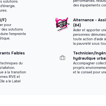
performantes, réduis
s solutions
des équipements com
d'énergie,
ures.
H/F)
Alternance - Assi
mer pour
(84)
r des solutions
Aider et apporter un
duire l'empreinte
personnes démunies, 
étique.
toute action d'aide à
la pauvreté sous tou
rants Faibles
Technicien/Ingén
hydraulique urba
 techniques du
Accompagner collecti
stallation,
projets environnement
e à la transition
et le conseil pour un
ornes IRVE et
lle a le Label