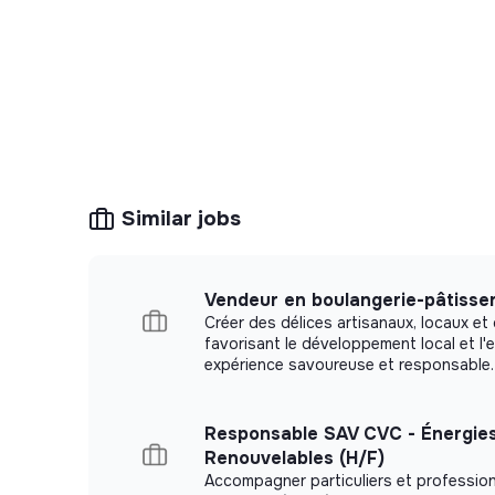
Notre démarche a pour but d’accompagner 
fondamentaux des personnes fragilisées.
Type d’emploi : Alternance
Salaire : à partir de 1 400,00€ par mois
Avantages :
Similar jobs
Prise en charge du transport quotidien
Tickets de restaurant
Vendeur en boulangerie-pâtisser
Programmation :
Créer des délices artisanaux, locaux et
favorisant le développement local et l'
expérience savoureuse et responsable.
Période de travail de 8 Heures
Type d’emploi : Temps partiel, Alternance
Responsable SAV CVC - Énergie
Renouvelables (H/F)
Rémunération
: Selon la grille légale de l
Accompagner particuliers et profession
d’études – entre 43 % et 100 % du SMIC)