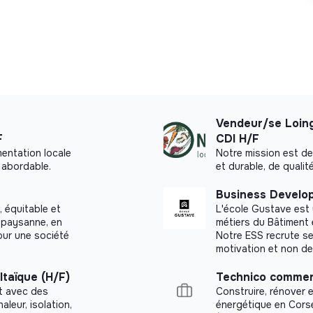
Vendeur/se Loin
F
CDI H/F
mentation locale
Notre mission est de
t abordable.
et durable, de qualit
Business Develo
 équitable et
L'école Gustave est 
e paysanne, en
métiers du Bâtiment 
our une société
Notre ESS recrute se
motivation et non de
ltaïque (H/F)
Technico commer
at avec des
Construire, rénover 
aleur, isolation,
énergétique en Cors