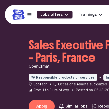
Jobs offers
Trainings
Sales Executive F
- Paris, France
OpenClimat
💡
Responsible products or services
I
EcoTech
Occasional remote authorized
From 1 to 3 yrs of exp.
Posted on 05-13-2
Apply
Similar jobs
Repor