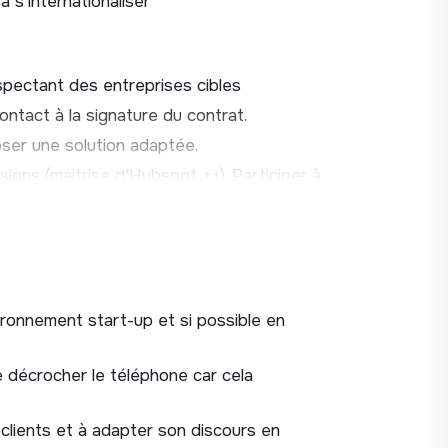
 s'internationaliser
spectant des entreprises cibles
ontact à la signature du contrat.
ser une solution adaptée.
sions (maitrise d'Hubspot ++). Participer à
rciaux trimestriels
équipes Customer success mais aussi
 terrain et aider OpenClimat à se
rciaux (CRM, outils de vente, pitch
ronnement start-up et si possible en
ise si nécessaire (Conférence, salons..etc)
e décrocher le téléphone car cela
clients et à adapter son discours en