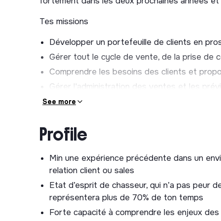
fortement dans les deux prochaines années et à
Tes missions
Développer un portefeuille de clients en pro
Gérer tout le cycle de vente, de la prise de c
Comprendre les besoins des clients et propo
Gérer l'administration des ventes et les prévi
l’élaboration des plans stratégiques et comme
See more
Collaborer et travailler en direct avec les 
Marketing, Produit pour partager tes retours
Profile
développer
Participer à l’amélioration des process comme
Min une expérience précédente dans un envi
commercial)
relation client ou sales
Représenter l’image commerciale de l’entrepr
Etat d’esprit de chasseur, qui n’a pas peur d
représentera plus de 70% de ton temps
Les raisons de nous rejoindre ?
Forte capacité à comprendre les enjeux des 