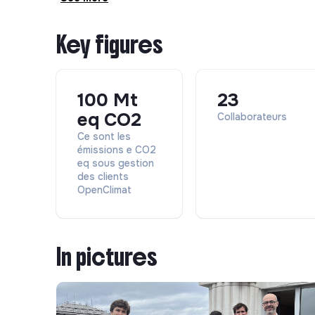
Key figures
100 Mt
23
eq CO2
Collaborateurs
Ce sont les
émissions e CO2
eq sous gestion
des clients
OpenClimat
In pictures