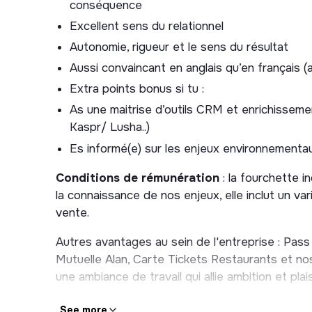
Pour avoir un rôle stratégique à un moment
conséquence
Pour prendre part à un environnement dynam
Excellent sens du relationnel
ambitieuse qui prend du plaisir tous les jours
Autonomie, rigueur et le sens du résultat
Et enfin, pour avoir un véritable impact sys
Aussi convaincant en anglais qu’en français 
sait allier ambition et plaisir au travail autour
Extra points bonus si tu :
As une maitrise d’outils CRM et enrichissem
Kaspr/ Lusha..)
Es informé(e) sur les enjeux environnement
Conditions de rémunération
: la fourchette i
la connaissance de nos enjeux, elle inclut un vari
vente.
Autres avantages au sein de l'entreprise : Pass
Mutuelle Alan, Carte Tickets Restaurants et no
une ambiance de travail qui allie ambition et plaisi
See more