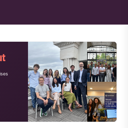
ut
ises