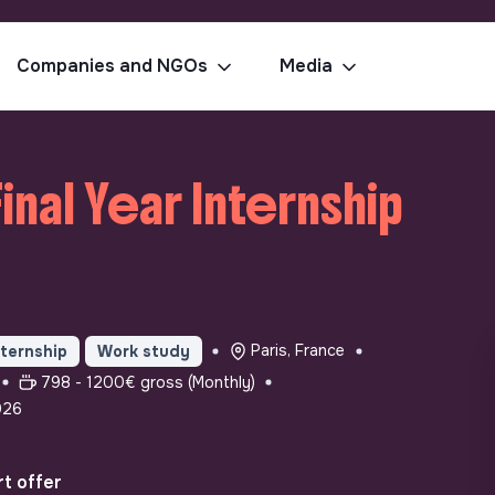
Companies and NGOs
Media
inal Year Internship
Paris, France
nternship
Work study
798 - 1200€ gross (Monthly)
026
t offer