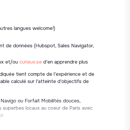
 clé du développement d’OpenClimat
ique et challengeant, avec une équipe
 à essayer de faire bouger les lignes
témique au sein d'une équipe engagée qui
(autres langues welcome!)
 de vraies valeurs.
ent de données (Hubspot, Sales Navigator,
aux et/ou
curieux.se
d'en apprendre plus
ndiquée tient compte de l'expérience et de
able calculé sur l'atteinte d'objectifs de
 Navigo ou Forfait Mobilités douces,
s superbes locaux au coeur de Paris avec
r.