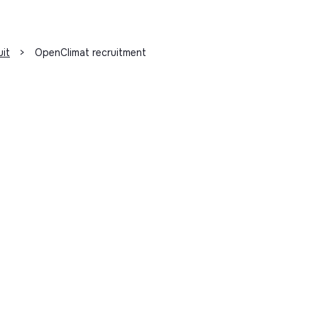
uit
>
OpenClimat recruitment