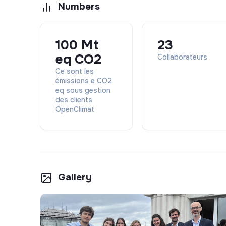
💡
Responsible produ
Numbers
2 labels & certific
3 months ago
100 Mt
23
eq CO2
Collaborateurs
Ce sont les
OPENCLIMAT
émissions e CO2
product desig
eq sous gestion
des clients
Rendre l'informatio
OpenClimat
Ouvrir et mutualis
ensemble le défi é
💡
Responsible produ
2 labels & certific
3 months ago
Gallery