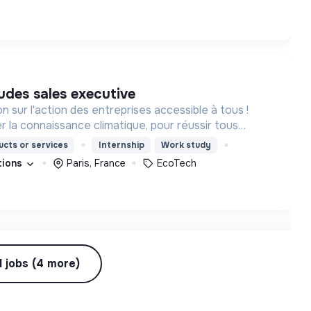
tudes sales executive
n sur l'action des entreprises accessible à tous !
er la connaissance climatique, pour réussir tous
cologique.
cts or services
Internship
Work study
ations
Paris, France
EcoTech
études customer success
l jobs (4 more)
n sur l'action des entreprises accessible à tous !
er la connaissance climatique, pour réussir tous
cologique.