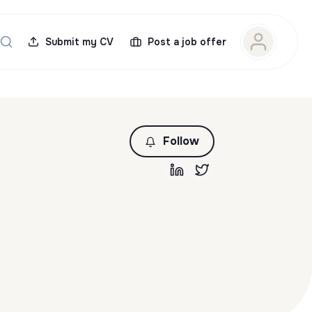
Submit my CV
Post a job offer
Follow