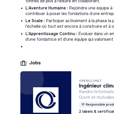
tonnes de plus à réduire en collaborant.
L’Aventure Humaine :
Rejoindre une équipe à t
contribuer à poser les fondations d’une entrep
Le Scale :
Participer activement à la phase la p
l'échelle où tout est encore à construire et à o
L’Apprentissage Continu :
Évoluer dans un en
d'une fondatrice et d'une équipe qui valorisent
Jobs
OPENCLIMAT
ingénieur clim
Rendre l'informatio
Ouvrir et mutualis
ensemble le défi é
💡
Responsible produ
2 labels & certific