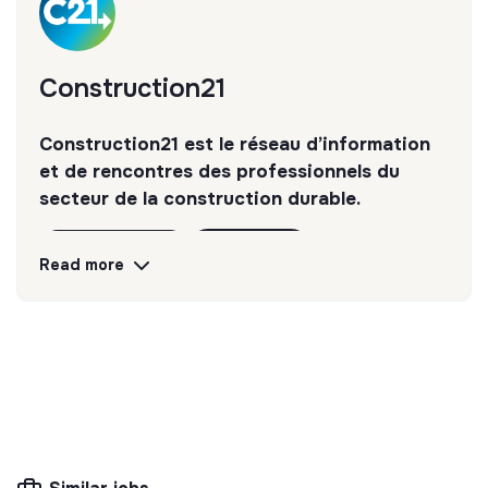
Construction21
Construction21 est le réseau d’information
et de rencontres des professionnels du
secteur de la construction durable.
Discover
Follow
Read more
💡
SSE organization
This structure is based on a principle of
solidarity and social utility: its management is
democratic and participative, and its profit-
making potential is limited. It may be an
association, cooperative, foundation, mutual or
ESUS company.