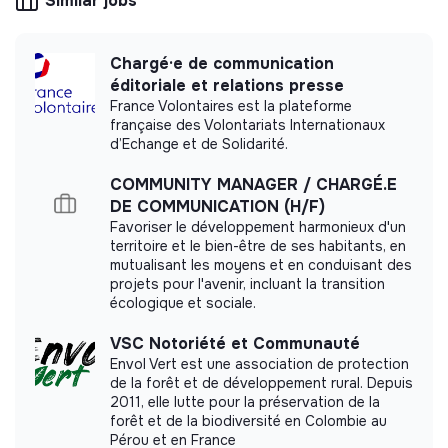
Similar jobs
Chargé·e de communication
éditoriale et relations presse
More information
France Volontaires est la plateforme
française des Volontariats Internationaux
Website
Nonprofit organization
d’Echange et de Solidarité.
Marketing /
< 15 persons
Communication
COMMUNITY MANAGER / CHARGÉ.E
DE COMMUNICATION (H/F)
Favoriser le développement harmonieux d'un
territoire et le bien-être de ses habitants, en
mutualisant les moyens et en conduisant des
Impact study
projets pour l'avenir, incluant la transition
écologique et sociale.
Construction21 did not yet communicate its
VSC Notoriété et Communauté
impact measurement.
Envol Vert est une association de protection
de la forêt et de développement rural. Depuis
2011, elle lutte pour la préservation de la
forêt et de la biodiversité en Colombie au
Pérou et en France