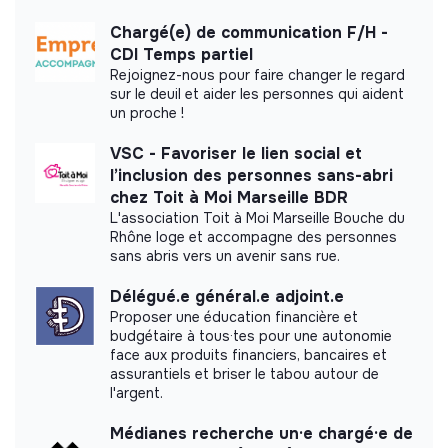
Labels and certifications
Chargé(e) de communication F/H -
CDI Temps partiel
Referenced by Shift Your Job.
Rejoignez-nous pour faire changer le regard
sur le deuil et aider les personnes qui aident
un proche !
VSC - Favoriser le lien social et
l’inclusion des personnes sans-abri
Documents
chez Toit à Moi Marseille BDR
L'association Toit à Moi Marseille Bouche du
Did not yet add a transparency document.
Rhône loge et accompagne des personnes
sans abris vers un avenir sans rue.
Délégué.e général.e adjoint.e
Proposer une éducation financière et
budgétaire à tous·tes pour une autonomie
face aux produits financiers, bancaires et
assurantiels et briser le tabou autour de
l'argent.
Médianes recherche un·e chargé·e de