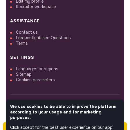
Edit my profile
Recruiter workspace
ASSISTANCE
Contact us
Frequently Asked Questions
Terms
SETTINGS
Languages or regions
Sitemap
Cookies parameters
We use cookies to be able to improve the platform
FOLLOW US
according to your usage and for marketing
purposes.
Click accept for the best user experience on our app.
Please note this job was posted over 60 days