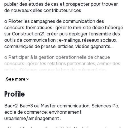
publier des études de cas et prospecter pour trouver
de nouveaux.elles contributeur.rices
o Piloter les campagnes de communication des
concours thématiques : gérer le mini-site dédié hébergé
sur Construction21, créer puis déployer l’ensemble des
outils de communication : e-mailings, réseaux sociaux,
communiqués de presse, articles, vidéos gagnants…
o Participer à la gestion opérationnelle de chaque
concours : gérer les relations partenariales, animer des
points d’étapes, assurer le bon déroulement des
concours, etc
See more
Par ailleurs, vous contribuez à l’activité générale de
Profile
Construction21 :
o Modération et traduction des contenus proposés par
Bac+2, Bac+3 ou Master communication, Sciences Po,
les contributeurs, en français et en anglais.
école de commerce, environnement,
urbanisme/aménagement :
o Animation des réseaux sociaux : LinkedIn, Instagram,
etc