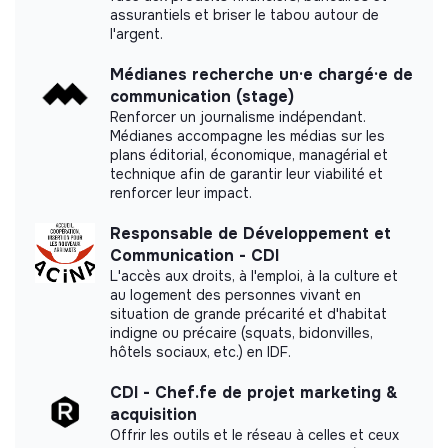
entrepreneurs sociaux, des journalistes, des
assurantiels et briser le tabou autour de
Discover the impact study
l'argent.
philosophes
Evénements internes réguliers (business meeting
Médianes recherche un·e chargé·e de
ouvert à tous, team meeting, petit déj engagements,
Read our impact report
communication (stage)
team building)
Renforcer un journalisme indépendant.
Médianes accompagne les médias sur les
Déroulement des entretiens
plans éditorial, économique, managérial et
technique afin de garantir leur viabilité et
Un entretien RH pour comprendre votre parcours et
renforcer leur impact.
Labels and certifications
vos motivations en distanciel
Un entretien manager avec une étude de cas
Responsable de Développement et
pratique à réaliser
Certifié par B Corp
Communication - CDI
L'accès aux droits, à l'emploi, à la culture et
Un entretien Associé pour le closing
au logement des personnes vivant en
situation de grande précarité et d'habitat
Les échanges ont tous lieu dans nos locaux, la
indigne ou précaire (squats, bidonvilles,
rencontre en présentiel est importante pour nous ceci
hôtels sociaux, etc.) en IDF.
afin que vous puissiez découvrir vos futurs collègues et
Documents
bureaux
CDI - Chef.fe de projet marketing &
acquisition
Did not yet add a transparency document.
Offrir les outils et le réseau à celles et ceux