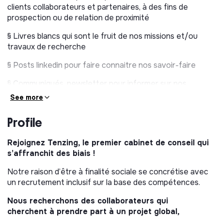
clients collaborateurs et partenaires, à des fins de
prospection ou de relation de proximité
§ Livres blancs qui sont le fruit de nos missions et/ou
travaux de recherche
§ Posts linkedin pour faire connaitre nos savoir-faire
§ Communiqués, newsletter pour informer sur nos
actualités et événements
See more
o Création de contenus et SEO : rédactionnel
Profile
(
publications, articles de blog, post linkedin pour
valoriser nos savoir-faire…
) et visuels (
images,
Rejoignez Tenzing, le premier cabinet de conseil qui
illustrations…
) pour améliorer notre notoriété web et
s’affranchit des biais !
notre SEO
Notre raison d’être à finalité sociale se concrétise avec
o Mise à jour et amélioration du site web et de notre
un recrutement inclusif sur la base des compétences.
site carrières (
WTTJ
)
Nous recherchons des collaborateurs qui
§ Partage de nos publications, articles et posts linkedin
cherchent à prendre part à un projet global,