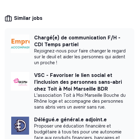
making potential is limited. It may be an
Informations complémentaires :
association, cooperative, foundation, mutual or
ESUS company.
Similar jobs
Poste à pourvoir pour septembre 2026
Durée de contrat (apprentissage ou
professionnalisation) – 12 mois ou 24 mois
Chargé(e) de communication F/H -
Rémunération selon les modalités habituelles (année
CDI Temps partiel
More information
d’apprentissage, niveau de diplôme et âge)
Rejoignez-nous pour faire changer le regard
sur le deuil et aider les personnes qui aident
Lieu : Paris 75009 - Madeleine
Website
Nonprofit organization
un proche !
PC fourni
Between 50 and 250
Consulting
Des avantages multiples : carte swile, mutuelle, titres
employees
VSC - Favoriser le lien social et
de transport pris en charge à 50%
l’inclusion des personnes sans-abri
chez Toit à Moi Marseille BDR
Entreprise labelisée ESS, B-Corp, Société à mission
L'association Toit à Moi Marseille Bouche du
Prix Tenzing : redistribution des bénéfices pour des
Rhône loge et accompagne des personnes
associations
Impact study
sans abris vers un avenir sans rue.
On boarding de qualité
Has had a measurement of its social or
Délégué.e général.e adjoint.e
Prise de décision collectives et « non descendantes
environmental impact carried out by a firm
Proposer une éducation financière et
». Transparence et communication sur les décisions.
budgétaire à tous·tes pour une autonomie
external to the structure.
Rencontres inspirantes avec des chercheurs, des
face aux produits financiers, bancaires et