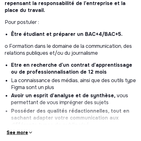
§ Communication sur notre projet d’entreprise (
rapport
repensant la responsabilité de l’entreprise et la
de mission, rapport d’impact
) le tout en lien avec le
place du travail.
business
Pour postuler :
o Suivi et optimisation du plan de communication en
Être étudiant et préparer un BAC+4/BAC+5.
fonction de nos temps et de l’actualité (
prix Tenzing,
rapport de mission…
) avec suivi de la stratégie en lien
o Formation dans le domaine de la communication, des
avec l’agence de communication
relations publiques et/ou du journalisme
Analyse et recommandations
Etre en recherche d’un contrat d’apprentissage
ou de professionnalisation de 12 mois
o Suivre les indicateurs de performance (KPI) et
évaluer les impacts afin de proposer des optimisations
La connaissance des médias, ainsi que des outils type
(
nombre d’abonnés, taux d’engagements de nos
Figma sont un plus
publications, format/jour qui fonctionnent le mieux pour
Avoir un esprit d’analyse et de synthèse,
vous
publier…)
permettant de vous imprégner des sujets
Posséder des qualités rédactionnelles, tout en
o Veille et benchmark afin d’identifier les tendances en
sachant adapter votre communication aux
termes de communication et sur les sujets clés de
différents types de public visé
Tenzing : cabinets concurrents et entreprises à impact.
See more
Etre autonome, organisé et savoir être force de
Également vous aurez la gestion de nos réseaux
proposition,
pour pouvoir gérer des projets multiples