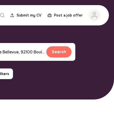
Submit my CV
Post a job offer
Search
ilters