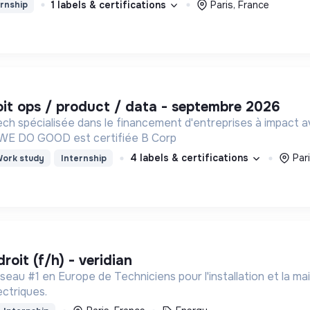
1 labels & certifications
Paris, France
rnship
roit ops / product / data - septembre 2026
 spécialisée dans le financement d'entreprises à impact a
(Revenue Based Finance). WE DO GOOD est certifiée B Corp
4 labels & certifications
Par
ork study
Internship
droit (f/h) - veridian
réseau #1 en Europe de Techniciens pour l'installation et la
ectriques.