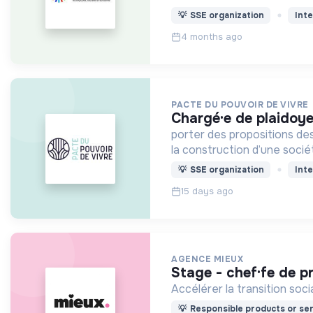
💡
SSE organization
Inte
4 months ago
PACTE DU POUVOIR DE VIVRE
chargé·e de plaidoye
porter des propositions dest
la construction d’une socié
💡
SSE organization
Inte
15 days ago
AGENCE MIEUX
stage - chef·fe de 
Accélérer la transition so
💡
Responsible products or ser