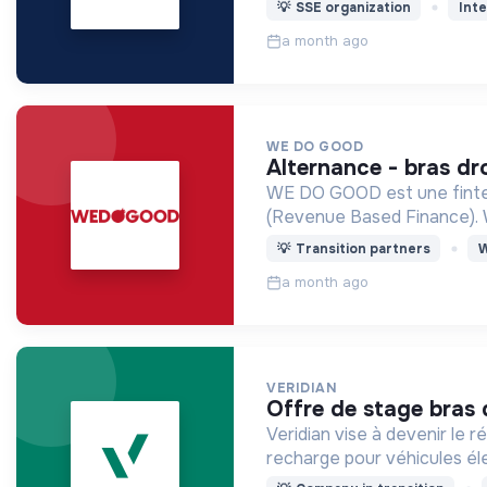
💡
SSE organization
Inte
a month ago
WE DO GOOD
alternance - bras d
WE DO GOOD est une fintech
💡
Transition partners
W
a month ago
VERIDIAN
offre de stage bras 
Veridian vise à devenir le 
recharge pour véhicules él