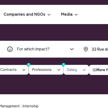
Companies and NGOs
Media
For which impact?
1
1
Contracts
Professions
Salary
More f
 Management ⋅ Internship