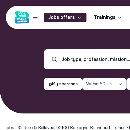
Jobs offers
Trainings
My searches
Within
50 km
Jobs ⋅ 32 Rue de Bellevue, 92100 Boulogne-Billancourt, France ⋅