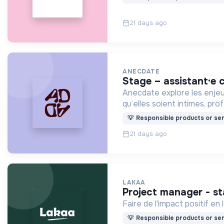
21 days ago
ANECDATE
stage – assistant·e 
Anecdate explore les enjeux
qu’elles soient intimes, pr
💡
Responsible products or ser
21 days ago
LAKAA
project manager - s
Faire de l'impact positif en
💡
Responsible products or ser