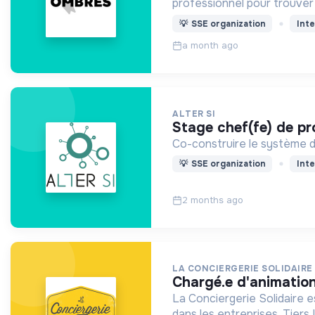
professionnel pour trouver 
💡
SSE organization
Inte
a month ago
ALTER SI
stage chef(fe) de pr
Co-construire le système d
💡
SSE organization
Inte
2 months ago
LA CONCIERGERIE SOLIDAIRE
chargé.e d'animati
La Conciergerie Solidaire e
dans les entreprises, Tiers 