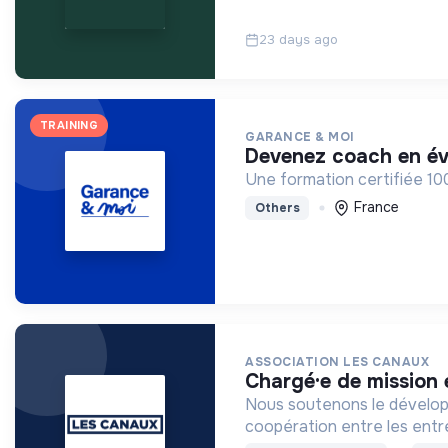
23 days ago
TRAINING
GARANCE & MOI
devenez coach en év
Une formation certifiée 1
France
Others
ASSOCIATION LES CANAUX
chargé·e de missio
Nous soutenons le développ
coopération entre les entre