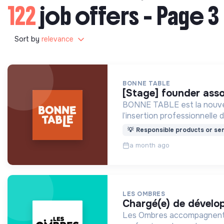
122
job offers - Page 3
Sort by
relevance
BONNE TABLE
[stage] founder ass
BONNE TABLE est la nouvell
l’insertion professionnelle 
💡
Responsible products or ser
a month ago
LES OMBRES
chargé(e) de dévelo
Les Ombres accompagnent le