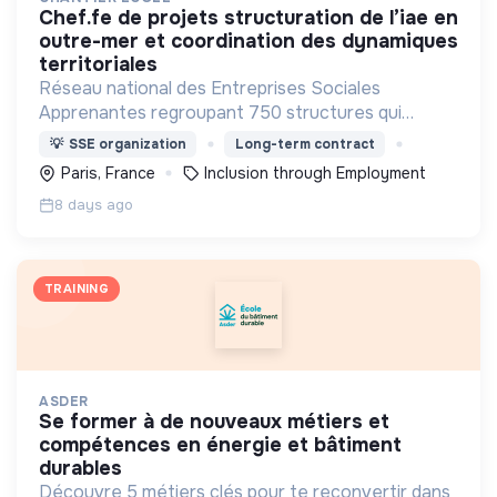
chef.fe de projets structuration de l’iae en
outre-mer et coordination des dynamiques
territoriales
Réseau national des Entreprises Sociales
Apprenantes regroupant 750 structures qui
mettent en œuvre une démarche
💡
SSE organization
Long-term contract
d'accompagnement et de formation de salariés en
Paris, France
Inclusion through Employment
parcours d’insertion.
8 days ago
TRAINING
ASDER
se former à de nouveaux métiers et
compétences en énergie et bâtiment
durables
Découvre 5 métiers clés pour te reconvertir dans