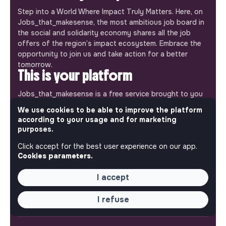
Step into a World Where Impact Truly Matters. Here, on
Jobs_that_makesense, the most ambitious job board in
the social and solidarity economy shares all the job
offers of the region’s impact ecosystem. Embrace the
opportunity to join us and take action for a better
tomorrow.
This is your platform
Jobs_that_makesense is a free service brought to you
by the makesense association. Use its potential to
We use cookies to be able to improve the platform
accelerate your projects and contribute to building a
according to your usage and for marketing
more respectful, inclusive and sustainable society.
purposes.
Our mobile app
Click accept for the best user experience on our app.
Get jobs that make sense on your phone so you never
Cookies parameters.
miss an opportunity.
I accept
iPhone
Android
I refuse