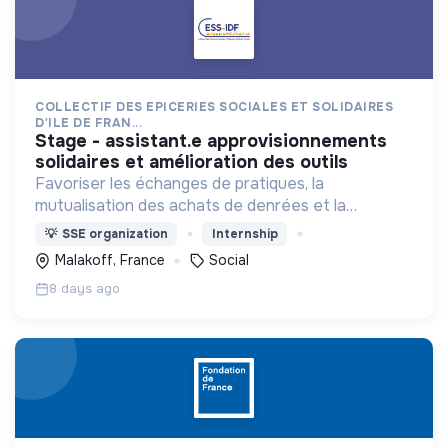
COLLECTIF DES EPICERIES SOCIALES ET SOLIDAIRES
D'ILE DE FRAN...
stage - assistant.e approvisionnements
solidaires et amélioration des outils
Favoriser les échanges de pratiques, la
mutualisation des achats de denrées et la
représentation des épiceries sociales et solidaires
💡
SSE organization
Internship
en Ile de France.
Malakoff, France
Social
8 days ago