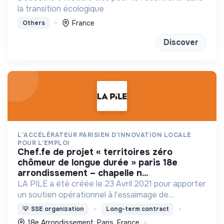
la transition écologique
France
Others
Discover
L'ACCÉLÉRATEUR PARISIEN D'INNOVATION LOCALE
POUR L'EMPLOI
chef.fe de projet « territoires zéro
chômeur de longue durée » paris 18e
arrondissement – chapelle n...
LA PILE a été créée le 23 Avril 2021 pour apporter
un soutien opérationnel à l'essaimage de
l’expérimentation "Territoires Zéro Chômeur de
💡
SSE organization
Long-term contract
Longue Durée" à Paris
18e Arrondissement, Paris, France