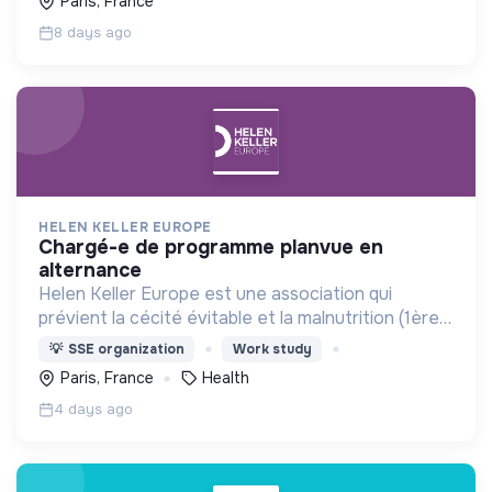
Paris, France
8 days ago
HELEN KELLER EUROPE
chargé-e de programme planvue en
alternance
Helen Keller Europe est une association qui
prévient la cécité évitable et la malnutrition (1ère
cause de cécité chez les enfants de moins de 5
💡
SSE organization
Work study
ans) en Afrique, en Asie et en France.
Paris, France
Health
4 days ago