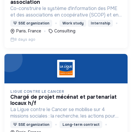
association
Co-construire le système d'information des PME
et des associations en coopérative (SCOP) et en
gouvernance partagée (Holacratie).
💡
SSE organization
Work study
Internship
Paris, France
Consulting
8 days ago
LIGUE CONTRE LE CANCER
chargé de projet mécénat et partenariat
locaux h/f
La Ligue contre le Cancer se mobilise sur 4
missions sociales : la recherche, les actions pour
les personnes malades, la prévention & promotion
💡
SSE organization
Long-term contract
du dépistage et l'étude & observatoire.