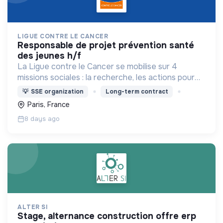
LIGUE CONTRE LE CANCER
responsable de projet prévention santé
des jeunes h/f
La Ligue contre le Cancer se mobilise sur 4
missions sociales : la recherche, les actions pour
les personnes malades, la prévention & promotion
💡
SSE organization
Long-term contract
du dépistage et l'étude & observatoire.
Paris, France
8 days ago
ALTER SI
stage, alternance construction offre erp