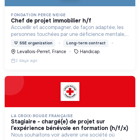
FONDATION PERCE NEIGE
chef de projet immobilier h/f
Accueillir et accompagner, de façon adaptée, les
personnes touchées par une déficience mentale,
un handicap physique ou psychique
💡
SSE organization
Long-term contract
Levallois-Perret, France
Handicap
2 days ago
LA CROIX-ROUGE FRANÇAISE
stagiaire - chargé(e) de projet sur
l’expérience bénévole en formation (h/f/x)
Nous souhaitons voir advenir une société où