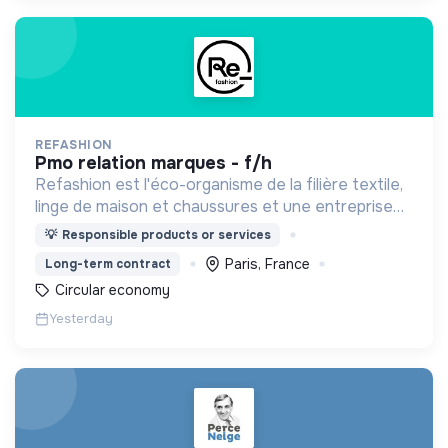
REFASHION
pmo relation marques - f/h
Refashion est l'éco-organisme de la filière textile,
linge de maison et chaussures et une entreprise
privée à but non lucratif, agréée, depuis 2009, par
💡
Responsible products or services
le Ministère de la Transition écologique.
Paris, France
Long-term contract
Circular economy
Yesterday