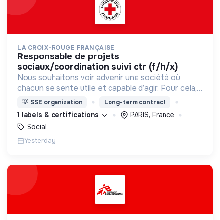
LA CROIX-ROUGE FRANÇAISE
responsable de projets
sociaux/coordination suivi ctr (f/h/x)
Nous souhaitons voir advenir une société où
chacun se sente utile et capable d’agir. Pour cela,
nous proposons des moyens et des lieux
💡
SSE organization
Long-term contract
d’engagement innovants et adaptés à tous.
1 labels & certifications
PARIS, France
Social
Yesterday