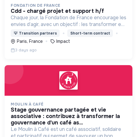
FONDATION DE FRANCE
cdd - chargé projet et support h/f
Chaque jour, la Fondation de France encourage les
envies d’agir, avec un objectif : les transformer en
actions utiles et efficaces pour construire une
💡
Transition partners
Short-term contract
société plus digne et plus juste.
Paris, France
Impact
3 days ago
MOULIN À CAFÉ
stage gouvernance partagée et vie
associative : contribuez à transformer la
gouvernance d'un café as...
Le Moulin à Café est un café associatif, solidaire
et participatif qui permet de savourer un bon