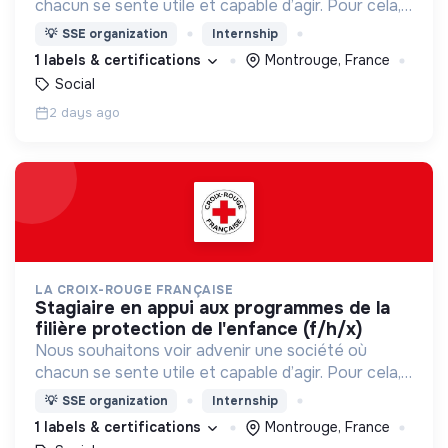
chacun se sente utile et capable d’agir. Pour cela,
nous proposons des moyens et des lieux
💡
SSE organization
Internship
d’engagement innovants et adaptés à tous.
1 labels & certifications
Montrouge, France
Social
2 days ago
LA CROIX-ROUGE FRANÇAISE
stagiaire en appui aux programmes de la
filière protection de l'enfance (f/h/x)
Nous souhaitons voir advenir une société où
chacun se sente utile et capable d’agir. Pour cela,
nous proposons des moyens et des lieux
💡
SSE organization
Internship
d’engagement innovants et adaptés à tous.
1 labels & certifications
Montrouge, France