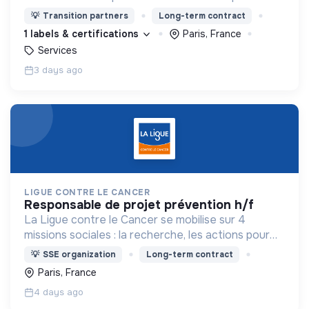
💡
Transition partners
Long-term contract
1 labels & certifications
Paris, France
Services
3 days ago
LIGUE CONTRE LE CANCER
responsable de projet prévention h/f
La Ligue contre le Cancer se mobilise sur 4
missions sociales : la recherche, les actions pour
les personnes malades, la prévention & promotion
💡
SSE organization
Long-term contract
du dépistage et l'étude & observatoire.
Paris, France
4 days ago