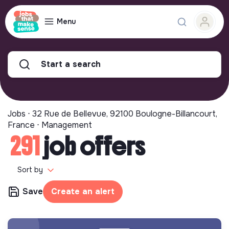
Menu
Start a search
Jobs ⋅ 32 Rue de Bellevue, 92100 Boulogne-Billancourt,
France ⋅ Management
291
job offers
Sort by
Save
Create an alert