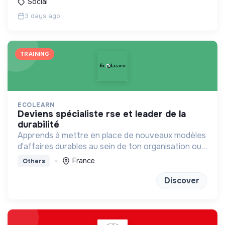
Social
3 days ago
TRAINING
ECOLEARN
deviens spécialiste rse et leader de la
durabilité
Apprends à mettre en place de nouveaux modèles
d'affaires durables au sein de ton organisation ou
chez un client
France
Others
Discover