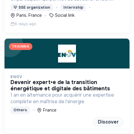
repas, boire un verre, discuter, jouer aux échecs,
💡
SSE organization
Internship
profiter des spectacles, devenir bénévole…
Paris, France
Social link
6 days ago
TRAINING
ENOV
devenir expert•e de la transition
énergétique et digitale des bâtiments
1 an en alternance pour acquérir une expertise
complète en maîtrise de l'énergie
France
Others
Discover