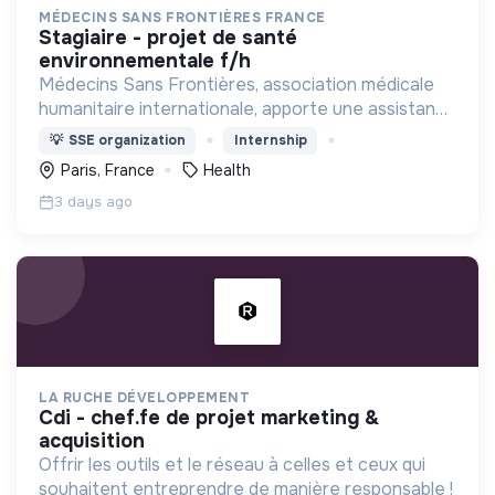
MÉDECINS SANS FRONTIÈRES FRANCE
stagiaire - projet de santé
environnementale f/h
Médecins Sans Frontières, association médicale
humanitaire internationale, apporte une assistance
médicale à des populations dont la vie est
💡
SSE organization
Internship
menacée.
Paris, France
Health
3 days ago
LA RUCHE DÉVELOPPEMENT
cdi - chef.fe de projet marketing &
acquisition
Offrir les outils et le réseau à celles et ceux qui
souhaitent entreprendre de manière responsable !