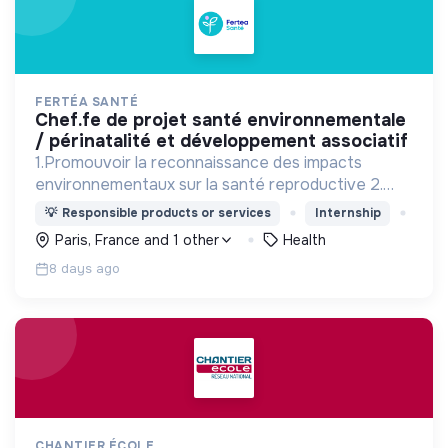
FERTÉA SANTÉ
chef.fe de projet santé environnementale
/ périnatalité et développement associatif
1.Promouvoir la reconnaissance des impacts
environnementaux sur la santé reproductive 2.
Sensibiliser et prévenir. 3.Mobiliser : Agir ensemble
💡
Responsible products or services
Internship
face aux défis sanitaires et écologiques.
Paris, France and 1 other
Health
8 days ago
CHANTIER ÉCOLE