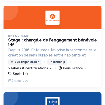
ENTOURAGE
stage : chargé.e de l’engagement bénévole
idf
Depuis 2016, Entourage favorise la rencontre et la
création de liens durables entre habitants et
personnes en précarité.
💡
SSE organization
Internship
2 labels & certifications
Paris, France
Social link
5 days ago