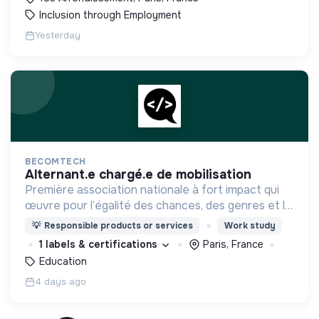
Inclusion through Employment
Yesterday
BECOMTECH
alternant.e chargé.e de mobilisation
Première association nationale à fort impact qui
œuvre pour l’égalité des chances, des genres et la
mixité du numérique en initiant les filles et les
💡
Responsible products or services
Work study
femmes de 14 à 25 ans aux métiers du digital.
1 labels & certifications
Paris, France
Education
4 days ago