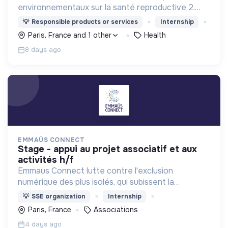
environnementaux sur la santé reproductive 2.
Sensibiliser et prévenir. 3.Mobiliser : Agir ensemble
💡
Responsible products or services
Internship
face aux défis sanitaires et écologiques.
Paris, France and 1 other
Health
8 days ago
EMMAÜS CONNECT
stage - appui au projet associatif et aux
activités h/f
Emmaüs Connect lutte contre l'exclusion
numérique des plus isolés, qui subissent la
dématérialisation de la plupart des services du
💡
SSE organization
Internship
quotidien.
Paris, France
Associations
4 days ago