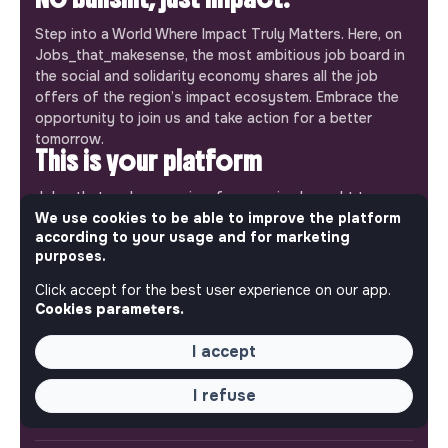
Step into a World Where Impact Truly Matters. Here, on
Jobs_that_makesense, the most ambitious job board in
the social and solidarity economy shares all the job
offers of the region’s impact ecosystem. Embrace the
opportunity to join us and take action for a better
tomorrow.
This is your platform
Jobs_that_makesense is a free service brought to you
by the makesense association. Use its potential to
We use cookies to be able to improve the platform
according to your usage and for marketing
accelerate your projects and contribute to building a
purposes.
more respectful, inclusive and sustainable society.
Our mobile app
Click accept for the best user experience on our app.
Cookies parameters.
Get jobs that make sense on your phone so you never
miss an opportunity.
I accept
iPhone
Android
I refuse