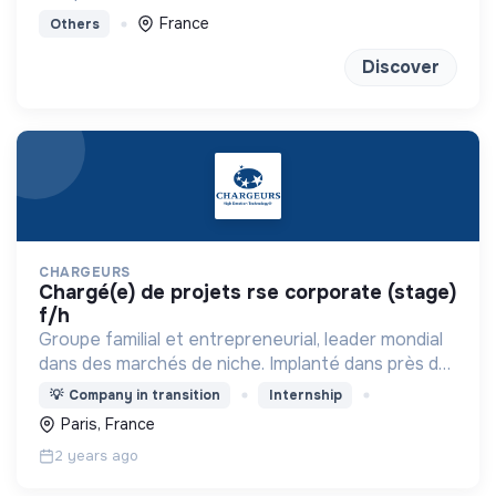
la transition écologique et environnementale au
France
Others
sein des organisations.
Discover
CHARGEURS
chargé(e) de projets rse corporate (stage)
f/h
Groupe familial et entrepreneurial, leader mondial
dans des marchés de niche. Implanté dans près de
100 pays et organisé autour de deux pôles
💡
Company in transition
Internship
stratégiques : technologies industrielles et luxe
Paris, France
2 years ago