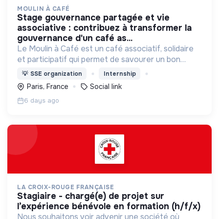
MOULIN À CAFÉ
stage gouvernance partagée et vie
associative : contribuez à transformer la
gouvernance d'un café as...
Le Moulin à Café est un café associatif, solidaire
et participatif qui permet de savourer un bon
repas, boire un verre, discuter, jouer aux échecs,
💡
SSE organization
Internship
profiter des spectacles, devenir bénévole…
Paris, France
Social link
6 days ago
LA CROIX-ROUGE FRANÇAISE
stagiaire - chargé(e) de projet sur
l’expérience bénévole en formation (h/f/x)
Nous souhaitons voir advenir une société où