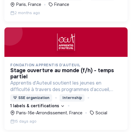
Paris, France
Finance
2 months ago
FONDATION APPRENTIS D'AUTEUIL
stage ouverture au monde (f/h) - temps
partiel
Apprentis d'Auteuil soutient les jeunes en
difficulté à travers des programmes d’accueil,
d’éducation, de formation et d’insertion pour leur
💡
SSE organization
Internship
permettre de devenir des hommes et des femmes
1 labels & certifications
debout.
Paris-16e-Arrondissement, France
Social
15 days ago