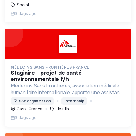
Social
3 days ago
MÉDECINS SANS FRONTIÈRES FRANCE
stagiaire - projet de santé
environnementale f/h
Médecins Sans Frontières, association médicale
humanitaire internationale, apporte une assistance
médicale à des populations dont la vie est
💡
SSE organization
Internship
menacée.
Paris, France
Health
3 days ago