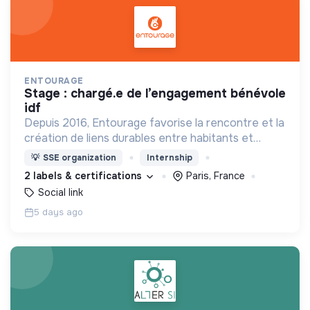
ENTOURAGE
stage : chargé.e de l’engagement bénévole
idf
Depuis 2016, Entourage favorise la rencontre et la
création de liens durables entre habitants et
personnes en précarité.
💡
SSE organization
Internship
2 labels & certifications
Paris, France
Social link
5 days ago