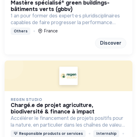
mastère spécialisé® green buildings-
bâtiments verts (gbbv)
1 an pour former des expert·e·s pluridisciplinaires
capables de faire progresser la performance
globale des constructions
France
Others
Discover
REGEN STUDIO
chargé.e de projet agriculture,
biodiversité & finance à impact
Accélérer le financement de projets positifs pour
la nature, en particulier dans les chaînes de valeur
agricole
💡
Responsible products or services
Internship