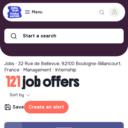
Menu
Start a search
Jobs ⋅ 32 Rue de Bellevue, 92100 Boulogne-Billancourt,
France ⋅ Management ⋅ Internship
121
job offers
Sort by
Save
Create an alert