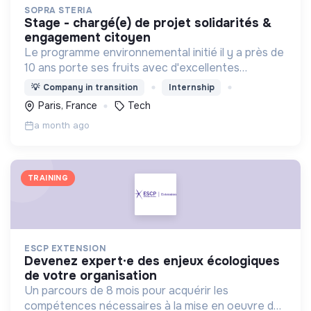
SOPRA STERIA
stage - chargé(e) de projet solidarités &
engagement citoyen
Le programme environnemental initié il y a près de
10 ans porte ses fruits avec d'excellentes
performances, le Groupe se classe parmi les
💡
Company in transition
Internship
leaders de l'action contre le changement
Paris, France
Tech
climatique
a month ago
TRAINING
ESCP EXTENSION
devenez expert·e des enjeux écologiques
de votre organisation
Un parcours de 8 mois pour acquérir les
compétences nécessaires à la mise en oeuvre de