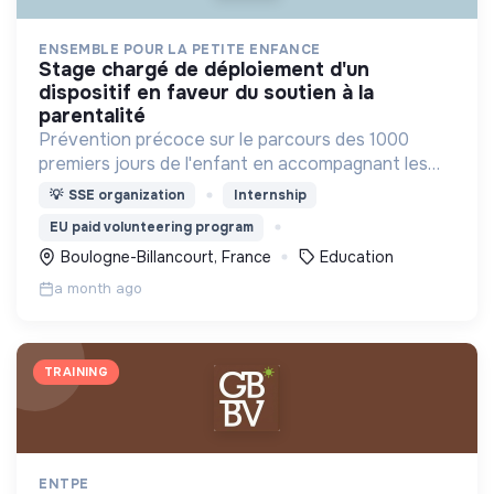
ENSEMBLE POUR LA PETITE ENFANCE
stage chargé de déploiement d'un
dispositif en faveur du soutien à la
parentalité
Prévention précoce sur le parcours des 1000
premiers jours de l'enfant en accompagnant les
professionnels et parents pour développer des
💡
SSE organization
Internship
pratiques éducatives favorables au
EU paid volunteering program
développement de l'enfant.
Boulogne-Billancourt, France
Education
a month ago
TRAINING
ENTPE