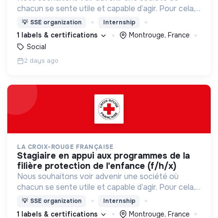
chacun se sente utile et capable d’agir. Pour cela,
nous proposons des moyens et des lieux
💡
SSE organization
Internship
d’engagement innovants et adaptés à tous.
1 labels & certifications
Montrouge, France
Social
2 days ago
LA CROIX-ROUGE FRANÇAISE
stagiaire en appui aux programmes de la
filière protection de l'enfance (f/h/x)
Nous souhaitons voir advenir une société où
chacun se sente utile et capable d’agir. Pour cela,
nous proposons des moyens et des lieux
💡
SSE organization
Internship
d’engagement innovants et adaptés à tous.
1 labels & certifications
Montrouge, France