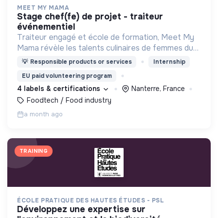
MEET MY MAMA
stage chef(fe) de projet - traiteur
événementiel
Traiteur engagé et école de formation, Meet My
Mama révèle les talents culinaires de femmes du
monde entier pour leur donner le pouvoir de vivre
💡
Responsible products or services
Internship
de leur savoir-faire !
EU paid volunteering program
4 labels & certifications
Nanterre, France
Foodtech / Food industry
a month ago
TRAINING
ÉCOLE PRATIQUE DES HAUTES ÉTUDES - PSL
développez une expertise sur