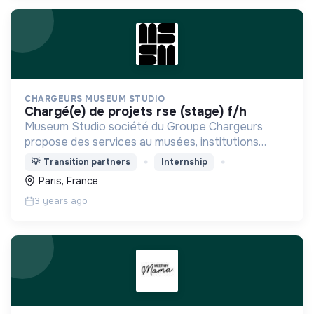
CHARGEURS MUSEUM STUDIO
chargé(e) de projets rse (stage) f/h
Museum Studio société du Groupe Chargeurs
propose des services au musées, institutions
culturelles et Retail
💡
Transition partners
Internship
Paris, France
3 years ago