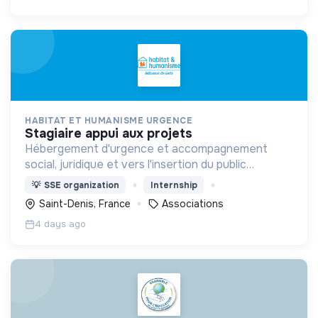
HABITAT ET HUMANISME URGENCE
stagiaire appui aux projets
Hébergement d'urgence et accompagnement
social, juridique et vers l'insertion du public
demandeur d'asile et réfugiés
💡
SSE organization
Internship
Saint-Denis, France
Associations
4 days ago