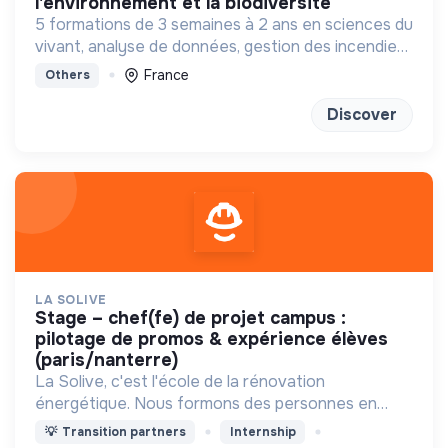
l'environnement et la biodiversité
5 formations de 3 semaines à 2 ans en sciences du
vivant, analyse de données, gestion des incendies
et génétique du paysage.
France
Others
Discover
LA SOLIVE
stage – chef(fe) de projet campus :
pilotage de promos & expérience élèves
(paris/nanterre)
La Solive, c'est l'école de la rénovation
énergétique. Nous formons des personnes en
reconversion aux métiers de la rénovation
💡
Transition partners
Internship
énergétique : chefs de projet, installateurs de