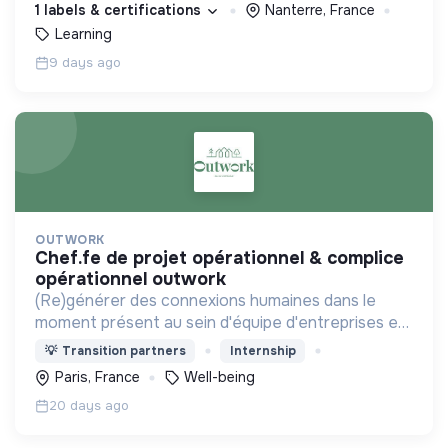
1 labels & certifications
Nanterre, France
pompe à chaleur, etc.
Learning
9 days ago
OUTWORK
chef.fe de projet opérationnel & complice
opérationnel outwork
(Re)générer des connexions humaines dans le
moment présent au sein d'équipe d'entreprises en
proposant des expériences à fort impact humain
💡
Transition partners
Internship
et à faible impact environnemental.
Paris, France
Well-being
20 days ago