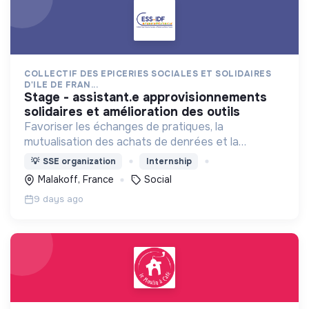
COLLECTIF DES EPICERIES SOCIALES ET SOLIDAIRES
D'ILE DE FRAN...
stage - assistant.e approvisionnements
solidaires et amélioration des outils
Favoriser les échanges de pratiques, la
mutualisation des achats de denrées et la
représentation des épiceries sociales et solidaires
💡
SSE organization
Internship
en Ile de France.
Malakoff, France
Social
9 days ago