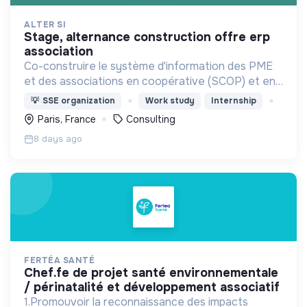
ALTER SI
stage, alternance construction offre erp
association
Co-construire le système d'information des PME
et des associations en coopérative (SCOP) et en
gouvernance partagée (Holacratie).
💡
SSE organization
Work study
Internship
Paris, France
Consulting
8 days ago
FERTÉA SANTÉ
chef.fe de projet santé environnementale
/ périnatalité et développement associatif
1.Promouvoir la reconnaissance des impacts