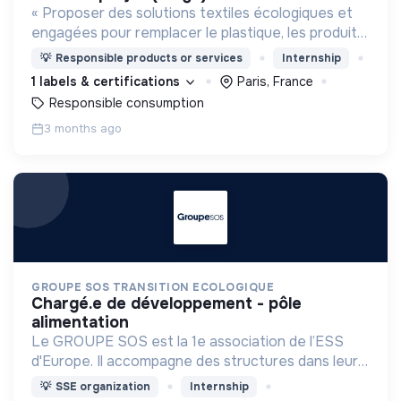
« Proposer des solutions textiles écologiques et
engagées pour remplacer le plastique, les produits
jetables et les textiles conventionnels ».
💡
Responsible products or services
Internship
1 labels & certifications
Paris, France
Responsible consumption
3 months ago
GROUPE SOS TRANSITION ECOLOGIQUE
chargé.e de développement - pôle
alimentation
Le GROUPE SOS est la 1e association de l’ESS
d'Europe. Il accompagne des structures dans leur
développement pour décupler leur impacts
💡
SSE organization
Internship
sociaux, sociétaux, et environnementaux.