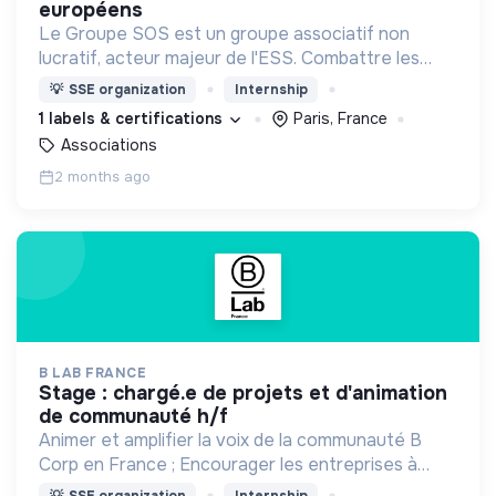
européens
Le Groupe SOS est un groupe associatif non
lucratif, acteur majeur de l'ESS. Combattre les
exclusions, Agir sur le terrain pour l’accès de tous à
💡
SSE organization
Internship
l’essentiel, Innover face aux défis de demain.
1 labels & certifications
Paris, France
Associations
2 months ago
B LAB FRANCE
stage : chargé.e de projets et d'animation
de communauté h/f
Animer et amplifier la voix de la communauté B
Corp en France ; Encourager les entreprises à
découvrir le mouvement et les inciter à passer à