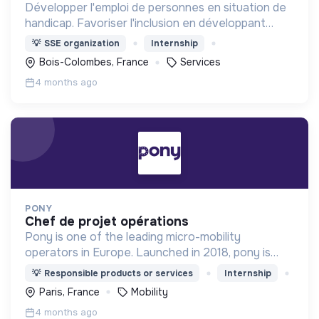
Développer l'emploi de personnes en situation de
handicap. Favoriser l'inclusion en développant
l'employabilité
💡
SSE organization
Internship
Bois-Colombes, France
Services
4 months ago
PONY
chef de projet opérations
Pony is one of the leading micro-mobility
operators in Europe. Launched in 2018, pony is
proud to be the only French operator. We design,
💡
Responsible products or services
Internship
produce, and operate 10000 bikes and scooters
Paris, France
Mobility
across 21 cities
4 months ago