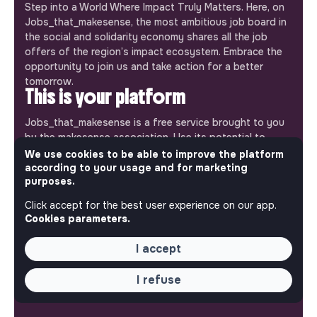
Step into a World Where Impact Truly Matters. Here, on
Jobs_that_makesense, the most ambitious job board in
the social and solidarity economy shares all the job
offers of the region’s impact ecosystem. Embrace the
opportunity to join us and take action for a better
tomorrow.
This is your platform
Jobs_that_makesense is a free service brought to you
by the makesense association. Use its potential to
accelerate your projects and contribute to building a
We use cookies to be able to improve the platform
more respectful, inclusive and sustainable society.
according to your usage and for marketing
Our mobile app
purposes.
Click accept for the best user experience on our app.
Get jobs that make sense on your phone so you never
Cookies parameters.
miss an opportunity.
I accept
iPhone
Android
I refuse