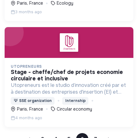
Paris, France
Ecology
3 months ago
UTOPRENEURS
stage - cheffe/chef de projets economie
circulaire et inclusive
Utopreneurs est le studio d’innovation créé par et
à destination des entreprises d'insertion (EI) et
adaptées (EA). Sa mission est de rendre la société
💡
SSE organization
Internship
plus inclusive.
Paris, France
Circular economy
4 months ago