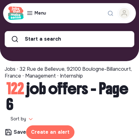
Menu
Start a search
Jobs ⋅ 32 Rue de Bellevue, 92100 Boulogne-Billancourt,
France ⋅ Management ⋅ Internship
122
job offers - Page
6
Sort by
Save
Create an alert