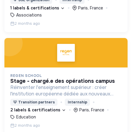
💡
SSE organization
Internship
l'action grâce à l'outil BIA de mesure d'impact ;
1 labels & certifications
Paris, France
Associations
2 months ago
REGEN SCHOOL
stage - chargé.e des opérations campus
Réinventer l'enseignement supérieur : créer
l'institution européenne dédiée aux nouveaux
modèles économiques et à la formation des
💡
Transition partners
Internship
décideurs éclairés du 21ème siècle.
2 labels & certifications
Paris, France
Education
2 months ago