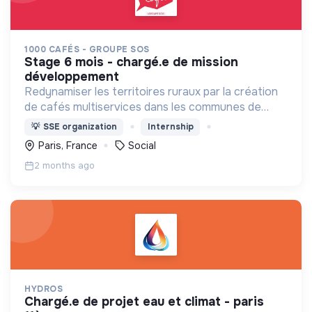
1000 CAFÉS - GROUPE SOS
stage 6 mois - chargé.e de mission
développement
Redynamiser les territoires ruraux par la création
de cafés multiservices dans les communes de
moins de 3500 habitants qui n'ont plus de
💡
SSE organization
Internship
commerce de proximité
Paris, France
Social
2 months ago
HYDROS
chargé.e de projet eau et climat - paris