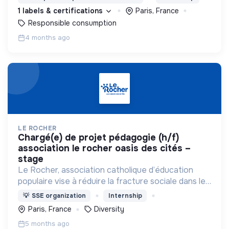
pour en finir avec les emballages à usage unique.
1 labels & certifications
Paris, France
Responsible consumption
4 months ago
LE ROCHER
chargé(e) de projet pédagogie (h/f)
association le rocher oasis des cités –
stage
Le Rocher, association catholique d’éducation
populaire vise à réduire la fracture sociale dans les
quartiers en difficulté, notamment en venant vivre
💡
SSE organization
Internship
au coeur du quartier et en créant des liens.
Paris, France
Diversity
5 months ago