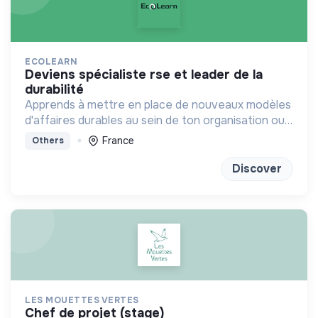
ECOLEARN
deviens spécialiste rse et leader de la
durabilité
Apprends à mettre en place de nouveaux modèles
d'affaires durables au sein de ton organisation ou
chez un client
France
Others
Discover
LES MOUETTES VERTES
chef de projet (stage)