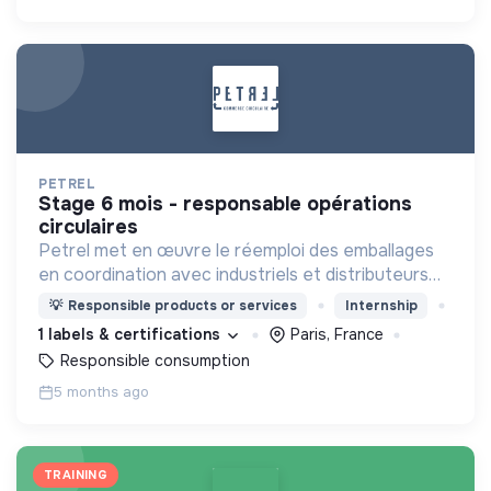
PETREL
stage 6 mois - responsable opérations
circulaires
Petrel met en œuvre le réemploi des emballages
en coordination avec industriels et distributeurs
dans une approche pragmatique et inter-opérable
💡
Responsible products or services
Internship
pour en finir avec les emballages à usage unique.
1 labels & certifications
Paris, France
Responsible consumption
5 months ago
TRAINING