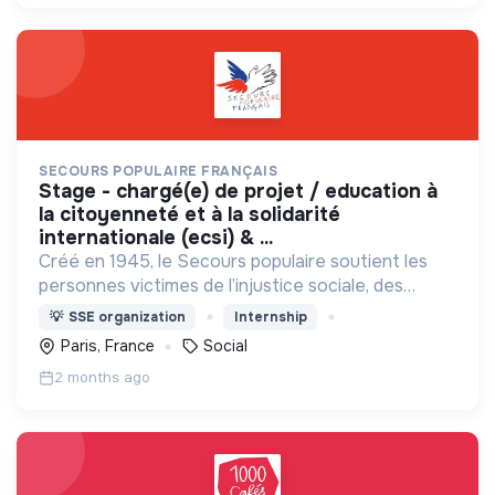
SECOURS POPULAIRE FRANÇAIS
stage - chargé(e) de projet / education à
la citoyenneté et à la solidarité
internationale (ecsi) & ...
Créé en 1945, le Secours populaire soutient les
personnes victimes de l’injustice sociale, des
calamités naturelles, de la misère, de la faim, du
💡
SSE organization
Internship
sous-développement, des conflits armés.
Paris, France
Social
2 months ago