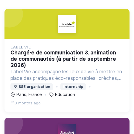
LABEL VIE
chargé·e de communication & animation
de communautés (à partir de septembre
2026)
Label Vie accompagne les lieux de vie à mettre en
place des pratiques éco-responsables : crèches,
assistants maternels, centres de loisirs.
💡
SSE organization
Internship
Paris, France
Education
3 months ago