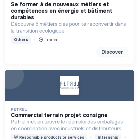
se former à de nouveaux métiers et
compétences en énergie et bâtiment
durables
Découvre 5 métiers clés pour te reconvertir dans
la transition écologique
France
Others
Discover
PETREL
commercial terrain projet consigne
Petrel met en œuvre le réemploi des emballages
en coordination avec industriels et distributeurs
dans une approche pragmatique et inter-opérable
💡
Responsible products or services
Internship