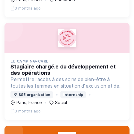
collaborative !
3 months ago
LE CAMPING-CARE
stagiaire chargé.e du développement et
des opérations
Permettre l’accès à des soins de bien-être à
toutes les femmes en situation d"exclusion et de
précarité
💡
SSE organization
Internship
Paris, France
Social
3 months ago