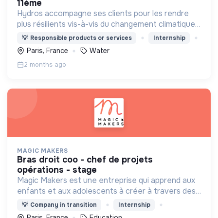
11ème
Hydros accompagne ses clients pour les rendre
plus résilients vis-à-vis du changement climatique
et de la raréfaction de la ressource eau.
💡
Responsible products or services
Internship
Paris, France
Water
2 months ago
MAGIC MAKERS
bras droit coo - chef de projets
opérations - stage
Magic Makers est une entreprise qui apprend aux
enfants et aux adolescents à créer à travers des
ateliers fun (création de jeux vidéo,
💡
Company in transition
Internship
programmation, IA…) dans une ambiance ludique et
Paris, France
Education