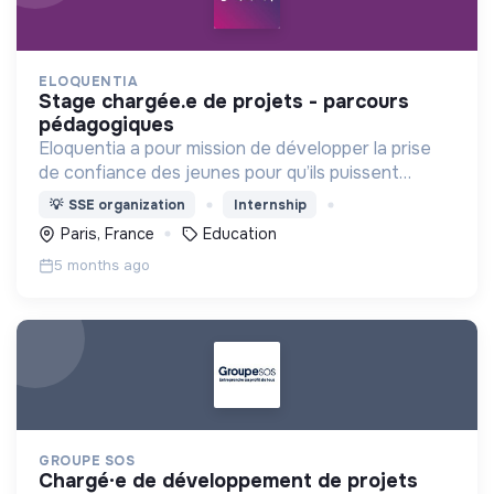
ELOQUENTIA
stage chargée.e de projets - parcours
pédagogiques
Eloquentia a pour mission de développer la prise
de confiance des jeunes pour qu’ils puissent
porter leurs voix et leurs idées. C'est +15 000
💡
SSE organization
Internship
formés/an, 36 équipes concours mondial, 300
Paris, France
Education
bénévoles.
5 months ago
GROUPE SOS
chargé·e de développement de projets