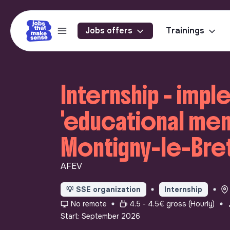
Jobs offers
Trainings
Internship - imp
'educational men
Montigny-le-Bre
AFEV
💡
SSE organization
Internship
No remote
4.5 - 4.5€ gross (Hourly)
Start: September 2026