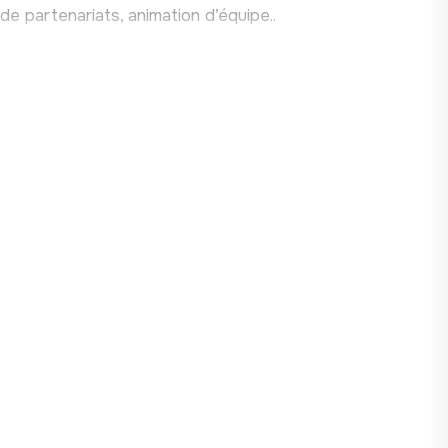
voles
e partenariats, animation d’équipe..
pe avec l’ensemble des salariés et des