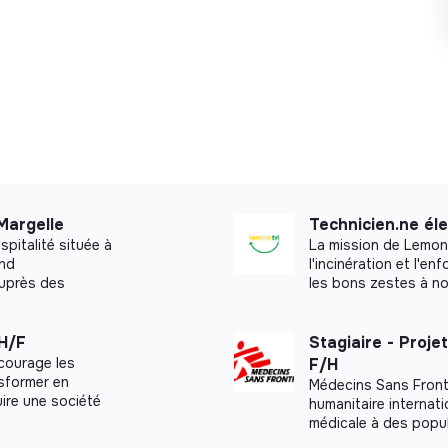
Margelle
Technicien.ne él
pitalité située à
La mission de Lemon 
end
l'incinération et l'
auprès des
les bons zestes à no
 H/F
Stagiaire - Proj
courage les
F/H
nsformer en
Médecins Sans Fronti
uire une société
humanitaire internat
médicale à des popul