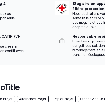
ng &
Stagiaire en app
filière protectio
 ceux qui
Nous souhaitons voi
sponsable !
sente utile et capab
des moyens et des l
adaptés à tous.
CATIF F/H
Responsable proj
Expert en ingénierie 
conçoit des solutions
se créée en
l'aménagement et la 
en conflit avec
transition écologique
cTitle
e Projet
Alternance Projet
Emploi Projet
Stage Chef De 