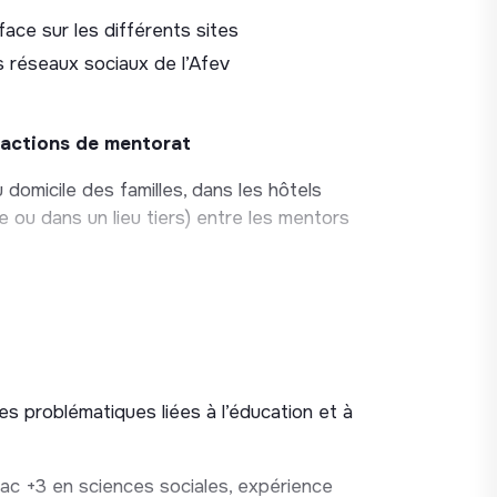
ace sur les différents sites
 réseaux sociaux de l’Afev
s actions de mentorat
 domicile des familles, dans les hôtels
e ou dans un lieu tiers) entre les mentors
rience solidaire
ompagnement
ties, ateliers...) réunissant des familles
sur les situations des binômes
les problématiques liées à l’éducation et à
tion questionnaires (famille, bénévole,
ac +3 en sciences sociales, expérience