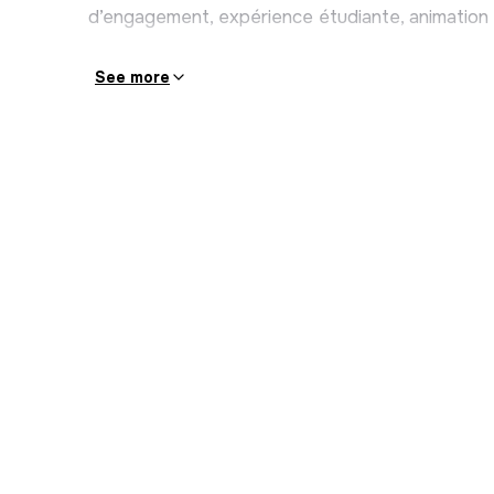
Contribuer à l’animation du réseau des béné
d’engagement, expérience étudiante, animation d
Participer à la vie d’équipe
See more
Participer aux réunions d’équipe
Travailler en coopération et en esprit d’équi
engagés du pôle