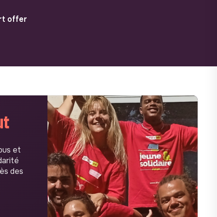
t offer
ut
pus et
darité
rès des