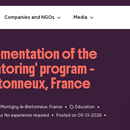
Companies and NGOs
Media
lementation of the
toring' program -
tonneux, France
Montigny-le-Bretonneux, France
Education
No experience required
Posted on 05-13-2026