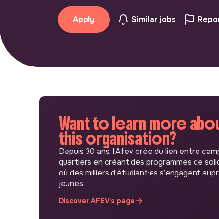
Apply
Similar jobs
Repor
Want to learn more abo
this organisation?
Depuis 30 ans, l’Afev crée du lien entre cam
quartiers en créant des programmes de soli
où des milliers d’étudiant·es s’engagent aup
jeunes.
Discover AFEV's page