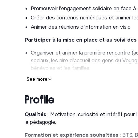
Promouvoir l’engagement solidaire en face à f
Créer des contenus numériques et animer les
Animer des réunions d'information en visio
Participer à la mise en place et au suivi de
Organiser et animer la première rencontre (au
sociaux, les aire d’accueil des gens du Voyag
bénévoles et les familles
Assurer le suivi des bénévoles dans leur expé
See more
Assurer le suivi des familles dans leur acc
Organiser des projets éducatifs collectifs (sor
Profile
et/ou les enfants accompagnés
Répondre aux sollicitations des partenaires 
Qualités
: Motivation, curiosité et intérêt pour 
la pédagogie.
Participer à l’évaluation du programme : passa
enfants)
Formation et expérience souhaitées
: BTS, B