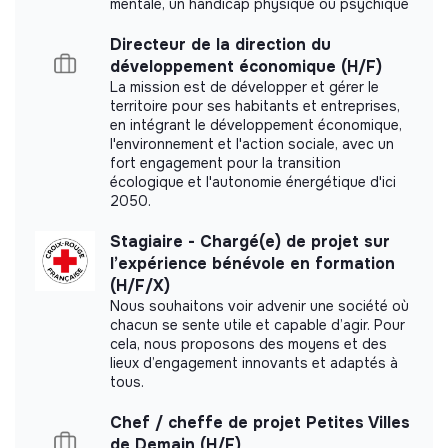
mentale, un handicap physique ou psychique
responsables d’accompagnement
Directeur de la direction du
5/SOUTIEN AUX ACTIVITÉS OPÉRATIONNELLES ET
Labels and certifications
développement économique (H/F)
ÉVÈNEMENTIELLES DE L’ASSOCIATION
La mission est de développer et gérer le
This structure did not communicate to us the
territoire pour ses habitants et entreprises,
Participer aux ateliers, salons et événements des
en intégrant le développement économique,
labels or certifications that it was able to obtain.
acteurs de l’Économie Sociale et Solidaire :
l'environnement et l'action sociale, avec un
Rencontres Nationales des Accompagnateurs de
fort engagement pour la transition
l’ESS, Salon des Maires et des Collectivités Locales,
écologique et l'autonomie énergétique d'ici
Salon de l’Agriculture et tout événement en rapport
2050.
avec les activités du pôle partenariat et de
Documents
Stagiaire - Chargé(e) de projet sur
l’association.
l’expérience bénévole en formation
Did not yet add a transparency document.
Et tout autre tâche connexe.
(H/F/X)
Nous souhaitons voir advenir une société où
Conditions
: 800€ brut mensuel, tickets restaurant et
chacun se sente utile et capable d’agir. Pour
50% titre de transport (ou abonnement Vélib’ pris en
cela, nous proposons des moyens et des
lieux d’engagement innovants et adaptés à
charge à 100%)
tous.
Des déplacements réguliers sont à prévoir sur le
Chef / cheffe de projet Petites Villes
territoire métropolitain.
de Demain (H/F)