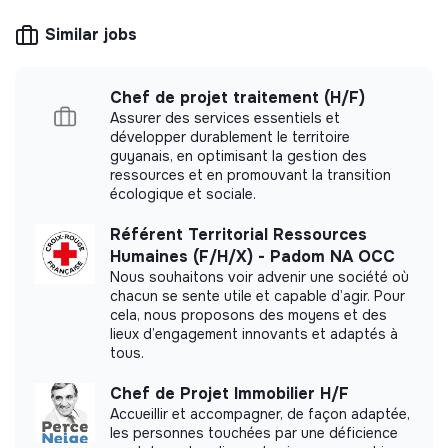
Récolte de données socio-démographiques et
making potential is limited. It may be an
économiques
Similar jobs
association, cooperative, foundation, mutual or
Préparation à l’étude terrain : prises de contact
ESUS company.
téléphoniques avec des acteurs institutionnels et
économiques
Chef de projet traitement (H/F)
Assurer des services essentiels et
Etudes terrain dans le but de récolter des données
développer durablement le territoire
qualitatives
More information
guyanais, en optimisant la gestion des
Collecte, analyse et synthèse des données
ressources et en promouvant la transition
écologique et sociale.
Rédaction des livrables destinés aux mairies et/ou
Website
Nonprofit organization
porteurs projets
Between 15 and 50
Social
Référent Territorial Ressources
persons
Humaines (F/H/X) - Padom NA OCC
4/GESTION DE LA BOITE RECRUTEMENT ET
Nous souhaitons voir advenir une société où
PUBLICATION D’OFFRES DE GERANCE
chacun se sente utile et capable d’agir. Pour
cela, nous proposons des moyens et des
Qualifier les besoins des candidat.e.s intéressé.e.s
lieux d’engagement innovants et adaptés à
par les offres de gérance
Impact study
tous.
Répondre aux demandes ou orienter vers les
1000 cafés - Groupe SOS did not yet
services concernés
Chef de Projet Immobilier H/F
communicate its impact measurement.
Opérer un suivi des demandes
Accueillir et accompagner, de façon adaptée,
les personnes touchées par une déficience
Publication d’offres sous la supervision des