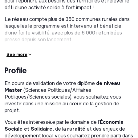
pour répondre aux besoins des territoires et relever le
défi d’une activité solide à fort impact !
Le réseau compte plus de 350 communes rurales dans
lesquelles le programme est intervenu et bénéficie
d’une forte visibilité, avec plus de 6 000 retombées
presse depuis son lancement.
LE POSTE
See more
Stage de 6 mois (35h)
à partir de septembre 2026
Profile
Ce poste, à la
croisée entre le développement des
partenariats et le développement des prestations
En cours de
v
alidation de votre diplôme
de niveau
d’accompagnement, offre une vision transversale
Master
(Sciences Politiques/Affaires
et contribue activement à la mission d’intérêt
Publiques/Sciences sociales), vous souhaitez vous
général du programme
. Au sein de l’équipe 1000 cafés,
investir dans une mission au cœur de la gestion de
vous serez rattaché.e directement à la Responsable
projet.
partenariats et développement et à la Cheffe de projet
développement territorial.
Vous êtes intéressé.e par le domaine de l’
Économie
Sociale et Solidaire,
de la
ruralité
et des enjeux de
1/SOUTIEN AU DÉVELOPPEMENT DE
développement local, vous souhaitez prendre parti dans