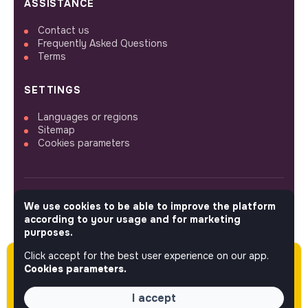
ASSISTANCE
Contact us
Frequently Asked Questions
Terms
SETTINGS
Languages or regions
Sitemap
Cookies parameters
We use cookies to be able to improve the platform
FOLLOW US
according to your usage and for marketing
purposes.
Click accept for the best user experience on our app.
Please note this job was posted over 60 days
© 2026 jobs that makesense.
Cookies parameters.
ago (05-28-2026) and may or may not have
expired.
I accept