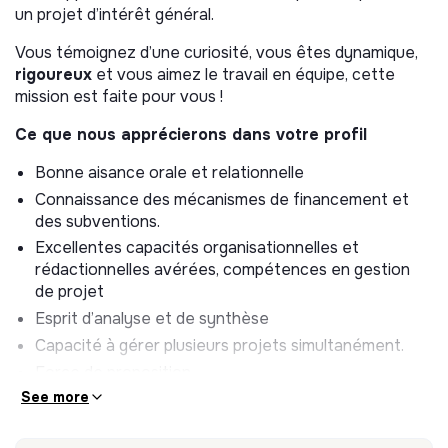
PARTENARIATS INSTITUTIONNELS
un projet d’intérêt général.
Participer à l’identification, à la prise de contact, à la
Vous témoignez d’une curiosité, vous êtes dynamique,
coordination et à l’élaboration des dossiers de
rigoureux
et vous aimez le travail en équipe, cette
subventions avec les partenaires financiers français
mission est faite pour vous !
et européens.
Ce que nous apprécierons dans votre profil
Participer à l’identification, à la prise de contact, à la
coordination et à l’élaboration d’appels à projets
Bonne aisance orale et relationnelle
avec les collectivités locales, les régions et les
Connaissance des mécanismes de financement et
institutions françaises et européennes.
des subventions.
Contribuer à la construction des dossiers de
Excellentes capacités organisationnelles et
demandes de financements et préparation du
rédactionnelles avérées, compétences en gestion
lancement opérationnel des projets.
de projet
Collaborer avec l’équipe pour élaborer des
Esprit d’analyse et de synthèse
propositions attractives, adaptées aux exigences
Capacité à gérer plusieurs projets simultanément.
des financeurs et réalisables opérationnellement – à
la fois à l’échelle nationale et locale.
Force de proposition
See more
Flexibilité et capacité à s’adapter aux imprévus de
2/SOUTIEN AU DÉVELOPPEMENT DES
dernière minute.
PARTENARIATS PRIVES
Travailler en équipe, tout en étant autonome sur