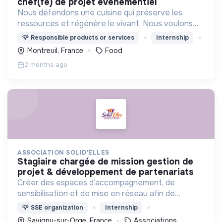
chef(fe) de projet évènementiel
Nous défendons une cuisine qui préserve les
ressources et régénère le vivant. Nous voulons
démontrer qu’un modèle inspiré du vivant est la clé
💡
Responsible products or services
Internship
pour être durablement viable et vertueux.
Montreuil, France
Food
2 months ago
ASSOCIATION SOLID'ELLES
stagiaire chargée de mission gestion de
projet & développement de partenariats
Créer des espaces d’accompagnement, de
sensibilisation et de mise en réseau afin de
permettre aux femmes de développer leurs
💡
SSE organization
Internship
compétences, renforcer leur confiance et
Savigny-sur-Orge, France
Associations