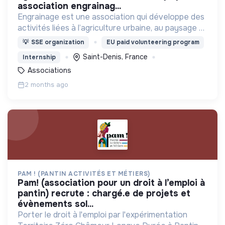
association engrainag...
Engrainage est une association qui développe des
activités liées à l’agriculture urbaine, au paysage et
aux pratiques artistiques.
💡
SSE organization
EU paid volunteering program
Saint-Denis, France
Internship
Associations
2 months ago
PAM ! (PANTIN ACTIVITÉS ET MÉTIERS)
pam! (association pour un droit à l’emploi à
pantin) recrute : chargé.e de projets et
évènements sol...
Porter le droit à l'emploi par l'expérimentation