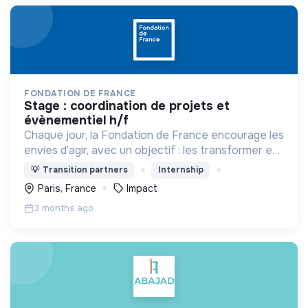
FONDATION DE FRANCE
stage : coordination de projets et
évènementiel h/f
Chaque jour, la Fondation de France encourage les
envies d’agir, avec un objectif : les transformer en
actions utiles et efficaces pour construire une
💡
Transition partners
Internship
société plus digne et plus juste.
Paris, France
Impact
3 months ago