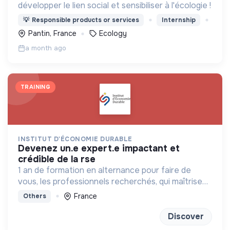
développer le lien social et sensibiliser à l'écologie !
💡
Responsible products or services
Internship
Pantin, France
Ecology
a month ago
TRAINING
INSTITUT D'ÉCONOMIE DURABLE
devenez un.e expert.e impactant et
crédible de la rse
1 an de formation en alternance pour faire de
vous, les professionnels recherchés, qui maîtrisent
les règles économiques, et les transforme, pour
France
Others
servir la transition écologique
Discover