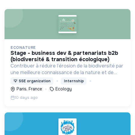
ECONATURE
stage - business dev & partenariats b2b
(biodiversité & transition écologique)
Contribuer à réduire l’érosion de la biodiversité par
une meilleure connaissance de la nature et de
l’écologie
💡
SSE organization
Internship
Paris, France
Ecology
10 days ago