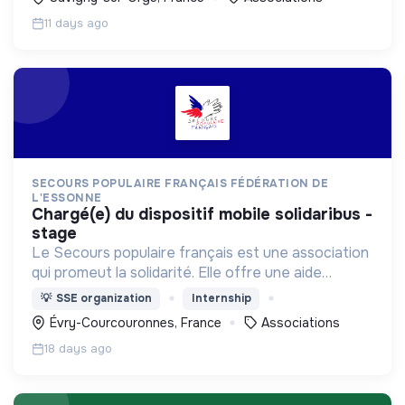
accéder à des opportunités
11 days ago
SECOURS POPULAIRE FRANÇAIS FÉDÉRATION DE
L'ESSONNE
chargé(e) du dispositif mobile solidaribus -
stage
Le Secours populaire français est une association
qui promeut la solidarité. Elle offre une aide
alimentaire, matérielle, facilite l'accès aux droits, à
💡
SSE organization
Internship
la culture, aux loisirs et aux vacances
Évry-Courcouronnes, France
Associations
18 days ago