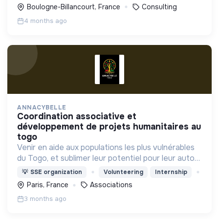
à impact environnemental et social positif.
Boulogne-Billancourt, France
Consulting
4 months ago
ANNACYBELLE
coordination associative et
développement de projets humanitaires au
togo
Venir en aide aux populations les plus vulnérables
du Togo, et sublimer leur potentiel pour leur auto
épanouissement
💡
SSE organization
Volunteering
Internship
Paris, France
Associations
3 months ago