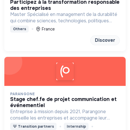
participez à la transformation responsable
des entreprises
Master Spécialisé en management de la durabilité
qui combine sciences, technologies, politiques
publiques et management
France
Others
Discover
PARANGONE
stage chef.fe de projet communication et
événementiel
Entreprise à mission depuis 2021, Parangone
conseille les entreprises et accompagne leur
transformation par la RSE vers un modèle d’affaire
💡
Transition partners
Internship