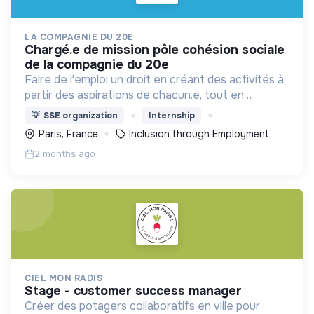
LA COMPAGNIE DU 20E
chargé.e de mission pôle cohésion sociale
de la compagnie du 20e
Faire de l'emploi un droit en créant des activités à
partir des aspirations de chacun.e, tout en
apportant des solutions innovantes aux besoins
💡
SSE organization
Internship
d'un territoire.
Paris, France
Inclusion through Employment
2 months ago
CIEL MON RADIS
stage - customer success manager
Créer des potagers collaboratifs en ville pour