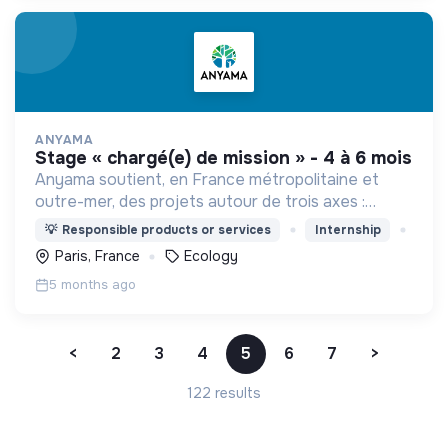
ANYAMA
stage « chargé(e) de mission » - 4 à 6 mois
Anyama soutient, en France métropolitaine et
outre-mer, des projets autour de trois axes :
protection et revitalisation des forêts,
💡
Responsible products or services
Internship
préservation et régénération de la biodiversité,
Paris, France
Ecology
soutien aux aidants
5 months ago
<
2
3
4
5
6
7
>
122 results