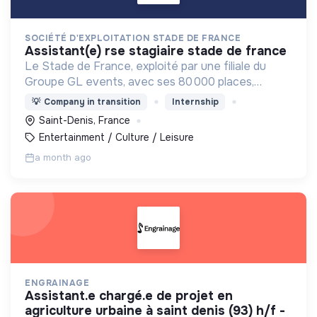
SOCIÉTÉ D'EXPLOITATION STADE DE FRANCE
assistant(e) rse stagiaire stade de france
Le Stade de France, exploité par une filiale du
Groupe GL events, avec ses 80 000 places,
s'impose comme la plus grande enceinte sportive
💡
Company in transition
Internship
et événementielle du pays.
Saint-Denis, France
Entertainment / Culture / Leisure
a month ago
ENGRAINAGE
assistant.e chargé.e de projet en
agriculture urbaine à saint denis (93) h/f -