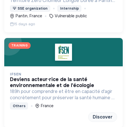
Territoire Zéro Chômeur Longue Durée à Pantin
(Quartier des 4 Chemins) : créer des emplois
💡
SSE organization
Internship
dignes, durables et utiles au territoire
Pantin, France
Vulnerable public
15 days ago
TRAINING
IFSEN
deviens acteur·rice de la santé
environnementale et de l'écologie
189h pour comprendre et être en capacité d'agir
concrètement pour préserver la santé humaine et
planétaire
France
Others
Discover