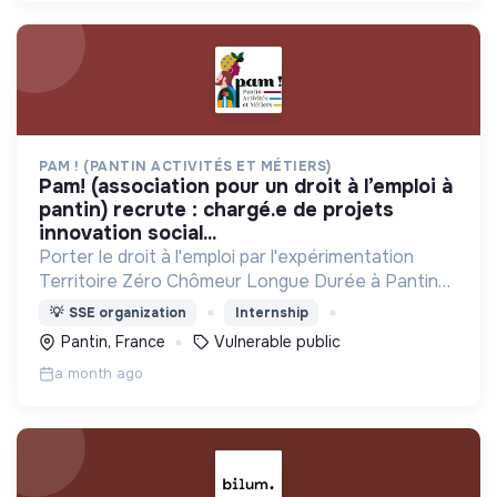
PAM ! (PANTIN ACTIVITÉS ET MÉTIERS)
pam! (association pour un droit à l’emploi à
pantin) recrute : chargé.e de projets
innovation social...
Porter le droit à l'emploi par l'expérimentation
Territoire Zéro Chômeur Longue Durée à Pantin
(Quartier des 4 Chemins) : créer des emplois
💡
SSE organization
Internship
dignes, durables et utiles au territoire
Pantin, France
Vulnerable public
a month ago