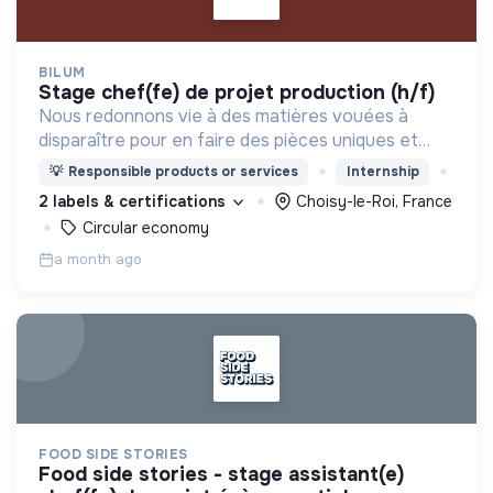
BILUM
stage chef(fe) de projet production (h/f)
Nous redonnons vie à des matières vouées à
disparaître pour en faire des pièces uniques et
originales. Notre manufacture d’upcycling s'inscrit
💡
Responsible products or services
Internship
en circuit court et dans l’économie sociale et
2 labels & certifications
Choisy-le-Roi, France
solidaire.
Circular economy
a month ago
FOOD SIDE STORIES
food side stories - stage assistant(e)