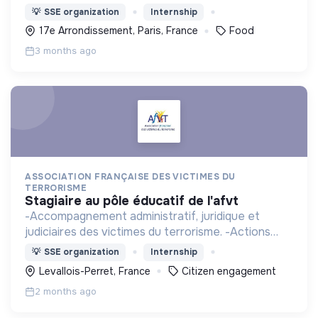
des dons alimentaires et des étudiants dans toute
💡
SSE organization
Internship
la France
17e Arrondissement, Paris, France
Food
3 months ago
ASSOCIATION FRANÇAISE DES VICTIMES DU
TERRORISME
stagiaire au pôle éducatif de l'afvt
-Accompagnement administratif, juridique et
judiciaires des victimes du terrorisme. -Actions
citoyennes contre la radicalisation et la promotion
💡
SSE organization
Internship
des valeurs de la République. - Actions
Levallois-Perret, France
Citizen engagement
mémorielles.
2 months ago