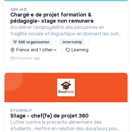
ABAJAD
chargé·e de projet formation &
pédagogie- stage non remunere
Accélérer l’employabilité des personnes en
fragilité sociale et linguistique en donnant les outils
de formation et en offrant un accompagnement,
💡
SSE organization
Internship
pour permettre leur autonomie.
France and 1 other
Learning
4 months ago
STUDHELP
stage - chef(fe) de projet 360
Lutter contre la précarité alimentaire des
étudiants ; mettre en relation des donateurs pour