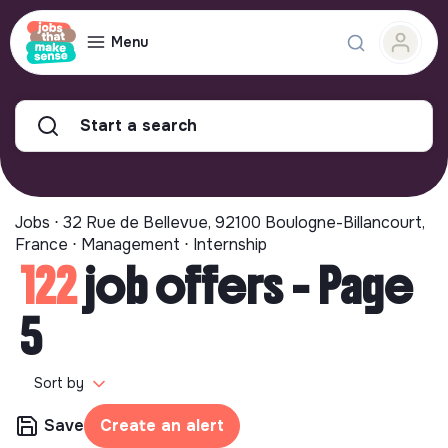
Menu
Start a search
Jobs ⋅ 32 Rue de Bellevue, 92100 Boulogne-Billancourt,
France ⋅ Management ⋅ Internship
122
job offers - Page
5
Sort by
Save
Create an alert