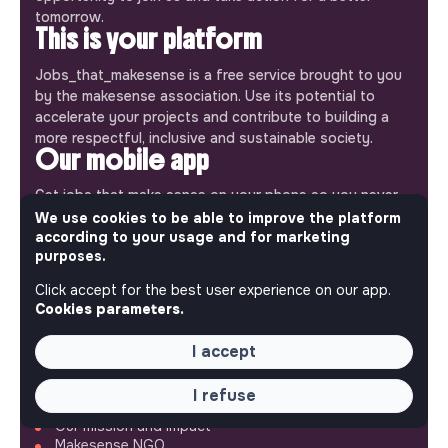
tomorrow.
This is your platform
Jobs_that_makesense is a free service brought to you
by the makesense association. Use its potential to
accelerate your projects and contribute to building a
more respectful, inclusive and sustainable society.
Our mobile app
Get jobs that make sense on your phone so you never
miss an opportunity.
We use cookies to be able to improve the platform
according to your usage and for marketing
purposes.
iPhone
Android
Click accept for the best user experience on our app.
Cookies parameters.
I accept
ABOUT
I refuse
More about Jobs
Our mission and impact
Makesense NGO