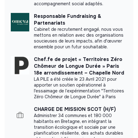
accompagnement social adaptés.
Pour De Bon did not yet communicate its impact
Responsable Fundraising &
measurement.
Partenariats
Cabinet de recrutement engagé, nous vous
mettons en relation avec des organisations
soucieuses de leurs impacts, afin d'œuvrer
ensemble pour un futur souhaitable.
Labels and certifications
Chef.fe de projet « Territoires Zéro
This structure did not communicate to us the
Chômeur de Longue Durée » Paris
labels or certifications that it was able to obtain.
18e arrondissement – Chapelle Nord
LA PILE a été créée le 23 Avril 2021 pour
apporter un soutien opérationnel à
l'essaimage de l’expérimentation "Territoires
Zéro Chômeur de Longue Durée" à Paris
Documents
CHARGE DE MISSION SCOT (H/F)
Did not yet add a transparency document.
Administrer 34 communes et 180 000
habitants en Bretagne, en intégrant la
transition écologique et sociale par une
planification résiliente, des achats durables