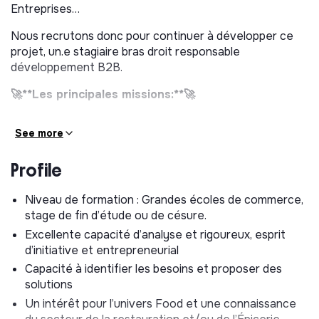
Entreprises…
Nous recrutons donc pour continuer à développer ce
projet, un.e stagiaire bras droit responsable
développement B2B.
🚀**Les principales missions:**🚀
Au sein de l’équipe B2B (ventes à tous les
See more
professionnels de l’alimentation) et aux côtés d’Alix
et de Laura, tu pourras :
Profile
Participer au développement commercial de l’offre
B2B (traitement des demandes entrantes, relation
Niveau de formation : Grandes écoles de commerce,
direct avec les prospects et clients…)
stage de fin d’étude ou de césure.
Participer à l’amélioration de l’offre de produits B2B
Excellente capacité d’analyse et rigoureux, esprit
à partir de l’offre B2C existante
d’initiative et entrepreneurial
Etre moteur sur le projet de développement des
Capacité à identifier les besoins et proposer des
ventes auprès des comités d’entreprise
solutions
Participer au suivis des KPIs B2B
Un intérêt pour l’univers Food et une connaissance
Participer à l’amélioration de la stratégie de