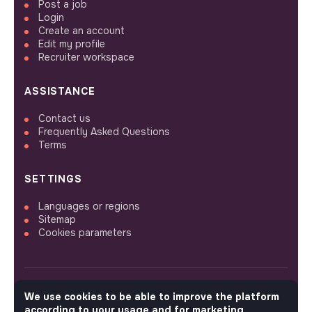
Post a job
Login
Create an account
Edit my profile
Recruiter workspace
ASSISTANCE
Contact us
Frequently Asked Questions
Terms
SETTINGS
Languages or regions
Sitemap
Cookies parameters
We use cookies to be able to improve the platform
FOLLOW US
according to your usage and for marketing