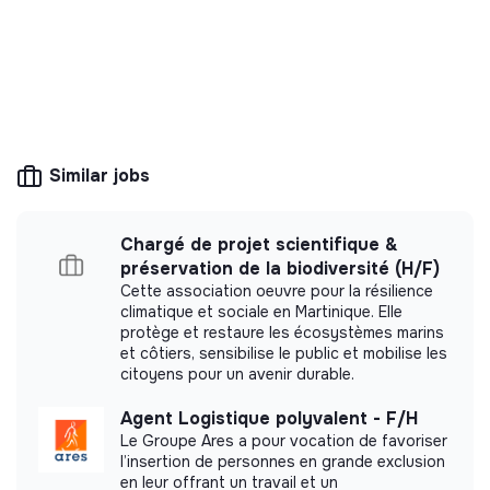
💡
Responsible products or services
The company's mission is to design eco-
responsible products and services aligned with
the needs of the ecological transformation.
Similar jobs
Chargé de projet scientifique &
préservation de la biodiversité (H/F)
More information
Cette association oeuvre pour la résilience
climatique et sociale en Martinique. Elle
Website
Company
protège et restaure les écosystèmes marins
Between 15 and 50
et côtiers, sensibilise le public et mobilise les
Food
persons
citoyens pour un avenir durable.
Agent Logistique polyvalent - F/H
Le Groupe Ares a pour vocation de favoriser
l’insertion de personnes en grande exclusion
Impact study
en leur offrant un travail et un