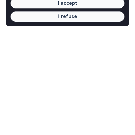
I accept
I refuse