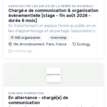
ASSOCIATION LES AMI.ES DE LA SERRE DU RUISSEAU
chargé.e de communication & organisation
évènementielle [stage - fin août 2026 -
durée 6 mois]
En transformant un espace fermé au public en un
lieu d’apprentissage et de partage, l'association se
consacre à la promotion de l’écologie urbaine pour
💡
SSE organization
Internship
un Paris plus vert, plus inclusif et résilient.
18e Arrondissement, Paris, France
Ecology
2 months ago
DONOMA FORMATION
en alternance - chargé(e) de
communication