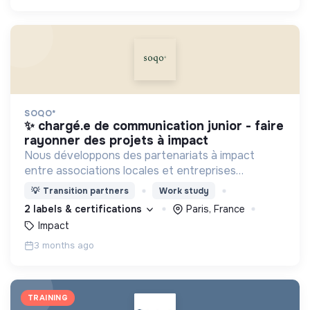
SOQO*
✨ chargé.e de communication junior - faire
rayonner des projets à impact
Nous développons des partenariats à impact
entre associations locales et entreprises
engagées ! Join us if you want to make sense
💡
Transition partners
Work study
everyday 😊
2 labels & certifications
Paris, France
Impact
3 months ago
TRAINING