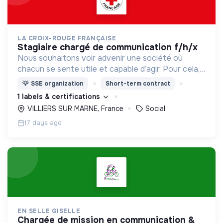
LA CROIX-ROUGE FRANÇAISE
stagiaire chargé de communication f/h/x
Nous souhaitons voir advenir une société où
chacun se sente utile et capable d’agir. Pour cela,
nous proposons des moyens et des lieux
💡
SSE organization
Short-term contract
d’engagement innovants et adaptés à tous.
1 labels & certifications
VILLIERS SUR MARNE, France
Social
17 days ago
EN SELLE GISELLE
chargée de mission en communication &