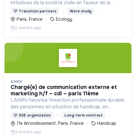
initiatives de la société civile en faveur de la
transition écologique et sociale.
💡
Transition partners
Work study
Paris, France
Ecology
2 months ago
ANRH
chargé(e) de communication externe et
marketing h/f – cdi – paris 11ème
L’ANRH favorise l’insertion professionnelle durable
des personnes en situation de handicap, en
réalisant des prestations de service pour les
💡
SSE organization
Long-term contract
entreprises du milieu classique de travail
11e Arrondissement, Paris, France
Handicap
3 months ago