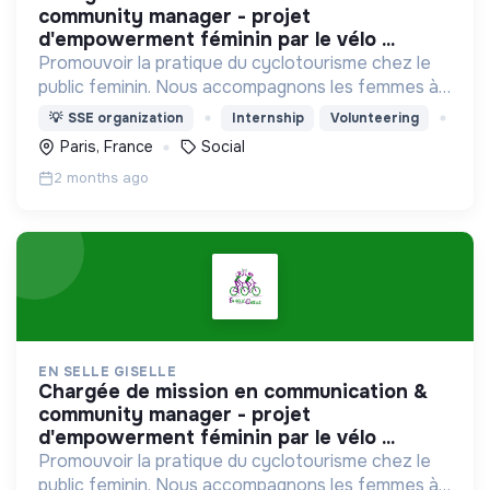
community manager - projet
d'empowerment féminin par le vélo ...
Promouvoir la pratique du cyclotourisme chez le
public feminin. Nous accompagnons les femmes à
(re)prendre confiance en elles et à se réapproprier
💡
SSE organization
Internship
Volunteering
leur corps à travers la pratique du vélo en collectif
Paris, France
Social
2 months ago
EN SELLE GISELLE
chargée de mission en communication &
community manager - projet
d'empowerment féminin par le vélo ...
Promouvoir la pratique du cyclotourisme chez le
public feminin. Nous accompagnons les femmes à