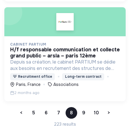
CABINET PARTIUM
h/f responsable communication et collecte
grand public – arsla – paris 12ème
Depuis sa création, le cabinet PARTIUM se dédie
aux besoins en recrutement des structures de
l'ESS, selon une démarche centrée à la fois sur
💡
Recruitment office
Long-term contract
l'humain, les compétences, et une éthique
Paris, France
Associations
irréprochable.
2 months ago
<
5
6
7
8
9
10
>
223 results