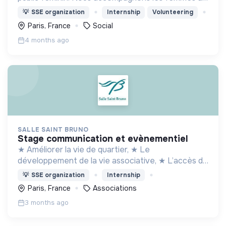
(re)prendre confiance en elles et à se réapproprier
💡
SSE organization
Internship
Volunteering
leur corps à travers la pratique du vélo en collectif
Paris, France
Social
4 months ago
SALLE SAINT BRUNO
stage communication et evènementiel
★ Améliorer la vie de quartier, ★ Le
développement de la vie associative, ★ L’accès de
tou·tes à l’emploi, au numérique, à la culture, ★
💡
SSE organization
Internship
L’engagement et la participation des habitant·es
Paris, France
Associations
3 months ago