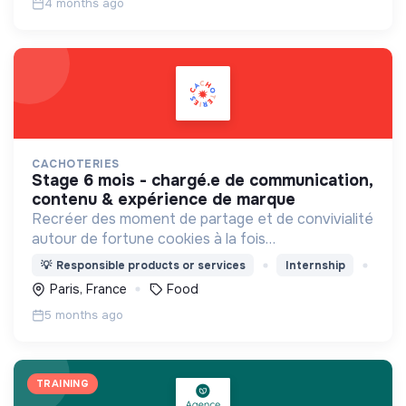
4 months ago
CACHOTERIES
stage 6 mois - chargé.e de communication,
contenu & expérience de marque
Recréer des moment de partage et de convivialité
autour de fortune cookies à la fois
personnalisables, sains (bio, faible en gluten & IG
💡
Responsible products or services
Internship
bas) et surtout gourmands !
Paris, France
Food
5 months ago
TRAINING