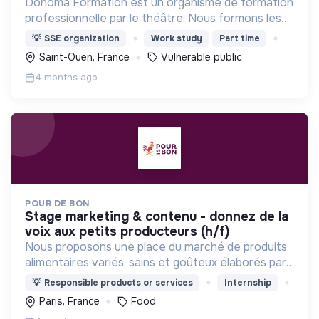
Donoma Formation est un organisme de formation
professionnelle par le théâtre. Nous formons les
professionnels qui accompagnent les publics
💡
SSE organization
Work study
Part time
vulnérables (gérontologie, handicap et grande
Saint-Ouen, France
Vulnerable public
précarité).
4 months ago
POUR DE BON
stage marketing & contenu - donnez de la
voix aux petits producteurs (h/f)
Nous proposons une place du marché de produits
alimentaires variés, sains et goûteux élaborés par
des producteurs locaux dans le respect de leur
💡
Responsible products or services
Internship
terroir et de l’environnement.
Paris, France
Food