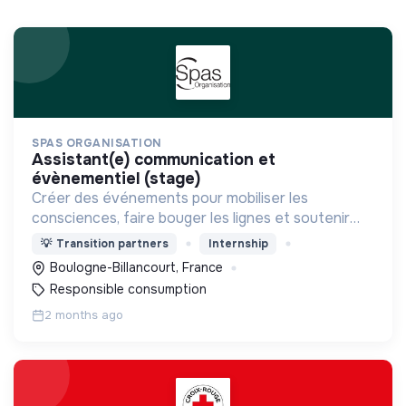
SPAS ORGANISATION
assistant(e) communication et
évènementiel (stage)
Créer des événements pour mobiliser les
consciences, faire bouger les lignes et soutenir
des acteurs engagés et à impact.
💡
Transition partners
Internship
Boulogne-Billancourt, France
Responsible consumption
2 months ago