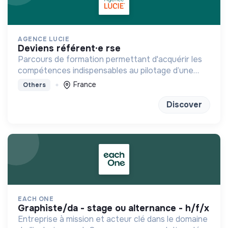
AGENCE LUCIE
deviens référent·e rse
Parcours de formation permettant d'acquérir les
compétences indispensables au pilotage d’une
stratégie RSE/RSO
France
Others
Discover
EACH ONE
graphiste/da - stage ou alternance - h/f/x
Entreprise à mission et acteur clé dans le domaine