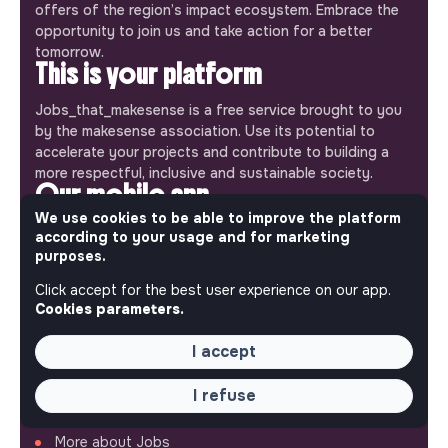
offers of the region’s impact ecosystem. Embrace the
opportunity to join us and take action for a better
tomorrow.
This is your platform
Jobs_that_makesense is a free service brought to you
by the makesense association. Use its potential to
accelerate your projects and contribute to building a
more respectful, inclusive and sustainable society.
Our mobile app
We use cookies to be able to improve the platform
Get jobs that make sense on your phone so you never
according to your usage and for marketing
miss an opportunity.
purposes.
Click accept for the best user experience on our app.
iPhone
Android
Cookies parameters.
I accept
I refuse
ABOUT
More about Jobs