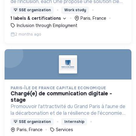
de l'inclusion, each One propose une solution clé
en main de recrutement et de formation dédiée
💡
SSE organization
Work study
aux personnes réfugiées et éloignées de l’emploi.
1 labels & certifications
Paris, France
Inclusion through Employment
2 months ago
PARIS-ÎLE DE FRANCE CAPITALE ECONOMIQUE
chargé(e) de communication digitale -
stage
Promouvoir l'attractivité du Grand Paris à l'aune de
la décarbonation et de la résilience de l'économie
et des territoires.
💡
SSE organization
Internship
Paris, France
Services