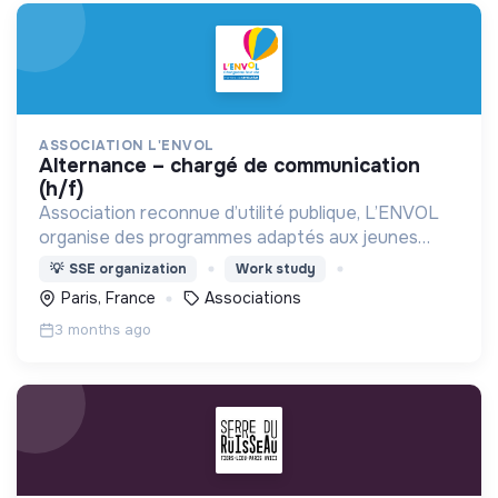
ASSOCIATION L'ENVOL
alternance – chargé de communication
(h/f)
Association reconnue d’utilité publique, L’ENVOL
organise des programmes adaptés aux jeunes
malades de 6 à 25 ans et à leur famille.
💡
SSE organization
Work study
Paris, France
Associations
3 months ago