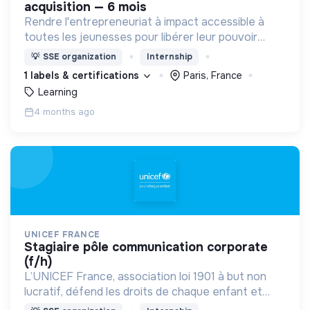
acquisition — 6 mois
Rendre l'entrepreneuriat à impact accessible à
toutes les jeunesses pour libérer leur pouvoir
d’agir
💡
SSE organization
Internship
1 labels & certifications
Paris, France
Learning
4 months ago
UNICEF FRANCE
stagiaire pôle communication corporate
(f/h)
L’UNICEF France, association loi 1901 à but non
lucratif, défend les droits de chaque enfant et
adolescent d’où qu’il vienne.