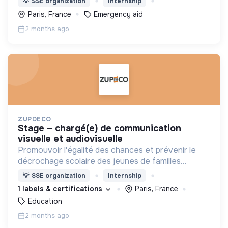
💡
SSE organization
Internship
Paris, France
Emergency aid
2 months ago
ZUPDECO
stage – chargé(e) de communication
visuelle et audiovisuelle
Promouvoir l'égalité des chances et prévenir le
décrochage scolaire des jeunes de familles
modestes. Notre mission : donner à ces jeunes les
💡
SSE organization
Internship
mêmes chances de réussite que les autres.
1 labels & certifications
Paris, France
Education
2 months ago