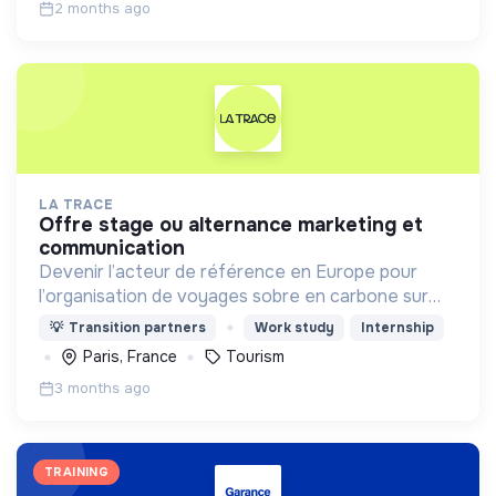
2 months ago
LA TRACE
offre stage ou alternance marketing et
communication
Devenir l’acteur de référence en Europe pour
l’organisation de voyages sobre en carbone sur
mesure, à vélo, adaptés aux moyens et aux
💡
Transition partners
Work study
Internship
besoins de chaque personne
Paris, France
Tourism
3 months ago
TRAINING