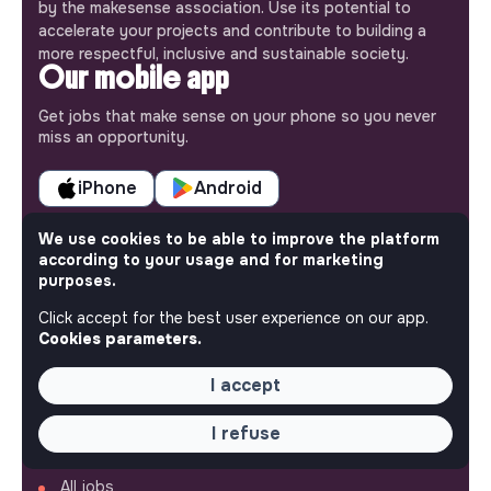
by the makesense association. Use its potential to
accelerate your projects and contribute to building a
more respectful, inclusive and sustainable society.
Our mobile app
Get jobs that make sense on your phone so you never
miss an opportunity.
iPhone
Android
We use cookies to be able to improve the platform
according to your usage and for marketing
purposes.
ABOUT
Click accept for the best user experience on our app.
Cookies parameters.
More about Jobs
Our mission and impact
I accept
Makesense NGO
I refuse
QUICK LINKS
All jobs