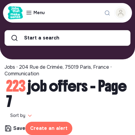
Menu
Start a search
Jobs ⋅ 204 Rue de Crimée, 75019 Paris, France ⋅
Communication
223
job offers - Page
7
Sort by
Save
Create an alert