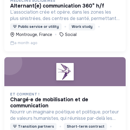
MÉDECINS SOLIDAIRES
alternant(e) communication 360° h/f
L’association crée et opère, dans les zones les
plus sinistrées, des centres de santé, permettant
aux populations de retrouver une porte à laquelle
💡
Public service or utility
Work study
frapper lorsque le besoin médical survient.
Montrouge, France
Social
a month ago
ET COMMENT !
chargé·e de mobilisation et de
communication
Nourrir un imaginaire poétique et politique, porteur
de valeurs humanistes, qui réunisse par-delà les
différences de sensibilités en s'adressant aux
💡
Transition partners
Short-term contract