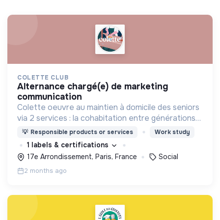
COLETTE CLUB
alternance chargé(e) de marketing
communication
Colette oeuvre au maintien à domicile des seniors
via 2 services : la cohabitation entre générations
(plateforme en ligne de location de chambres) et
💡
Responsible products or services
Work study
le Club (appli mobile communautaire pour seniors).
1 labels & certifications
17e Arrondissement, Paris, France
Social
2 months ago