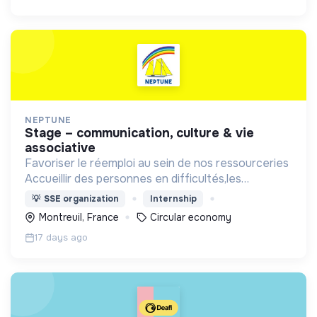
NEPTUNE
stage – communication, culture & vie
associative
Favoriser le réemploi au sein de nos ressourceries
Accueillir des personnes en difficultés,les
accompagner socialement et professionnellement
💡
SSE organization
Internship
Montreuil, France
Circular economy
17 days ago