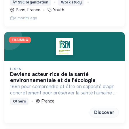
construction d’un monde durable. Accompagner la
💡
SSE organization
Work study
jeunesse, plus particulièrement les publics
Paris, France
Youth
prioritaires, à agir
a month ago
TRAINING
IFSEN
deviens acteur·rice de la santé
environnementale et de l'écologie
189h pour comprendre et être en capacité d'agir
concrètement pour préserver la santé humaine et
planétaire
France
Others
Discover