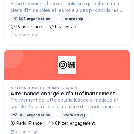
Base Commune,foncière solidaire qui achète des
pieds d’immeubles et les loue à des prix solidaires à
des acteurs à impact social (entreprises de l'ESS,
💡
SSE organization
Internship
associations, artisans, commerces indépendants)
Paris, France
Real estate
a month ago
ACTION JUSTICE CLIMAT - PARIS
alternance chargé·e d’autofinancement
Mouvement de lutte pour la justice climatique et
sociale. Nous réalisons nombre d’actions : marches
pour le climat, actions de mobilisation citoyenne
💡
SSE organization
Work study
non-violente, formations, luttes locales, etc.
Paris, France
Citizen engagement
a month ago