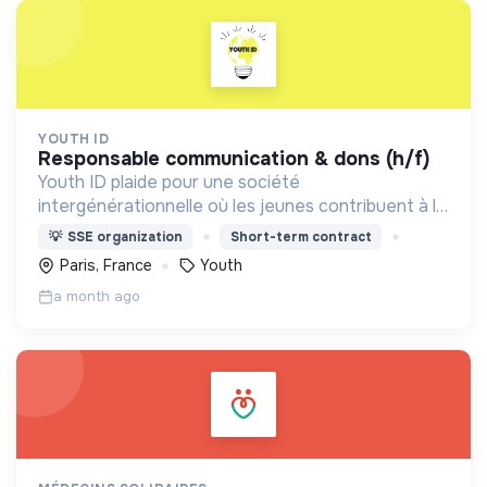
YOUTH ID
responsable communication & dons (h/f)
Youth ID plaide pour une société
intergénérationnelle où les jeunes contribuent à la
construction d’un monde durable. Accompagner la
💡
SSE organization
Short-term contract
jeunesse, plus particulièrement les publics
Paris, France
Youth
prioritaires, à agir
a month ago