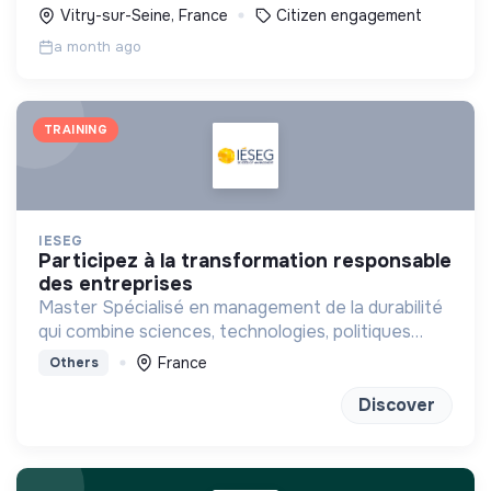
petits comme aux grands.
Vitry-sur-Seine, France
Citizen engagement
a month ago
TRAINING
IESEG
participez à la transformation responsable
des entreprises
Master Spécialisé en management de la durabilité
qui combine sciences, technologies, politiques
publiques et management
France
Others
Discover