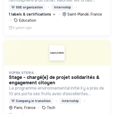
l’atmosphère & du climat. Valoriser les tx des
chercheurs Sensibiliser le public, médias, acteurs
💡
SSE organization
Internship
de la vie éco et sociale, enseignants et scolaires.
1 labels & certifications
Saint-Mandé, France
Education
3 years ago
SOPRA STERIA
stage - chargé(e) de projet solidarités &
engagement citoyen
Le programme environnemental initié il y a près de
10 ans porte ses fruits avec d'excellentes
performances, le Groupe se classe parmi les
💡
Company in transition
Internship
leaders de l'action contre le changement
Paris, France
Tech
climatique