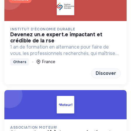
INSTITUT D'ÉCONOMIE DURABLE
devenez un.e expert.e impactant et
crédible de la rse
1 an de formation en alternance pour faire de
vous, les professionnels recherchés, qui maîtrisent
les règles économiques, et les transforme, pour
France
Others
servir la transition écologique
Discover
ASSOCIATION MOTEUR!