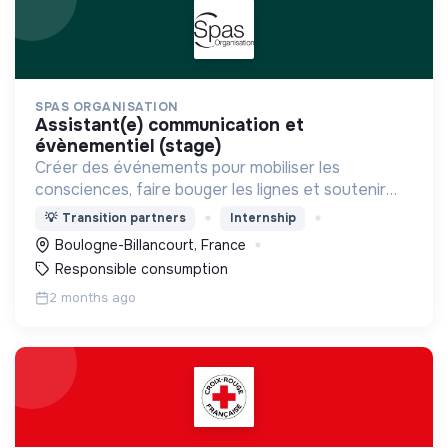
SPAS ORGANISATION
assistant(e) communication et
évènementiel (stage)
Créer des événements pour mobiliser les
consciences, faire bouger les lignes et soutenir
des acteurs engagés et à impact.
💡
Transition partners
Internship
Boulogne-Billancourt, France
Responsible consumption
2 months ago