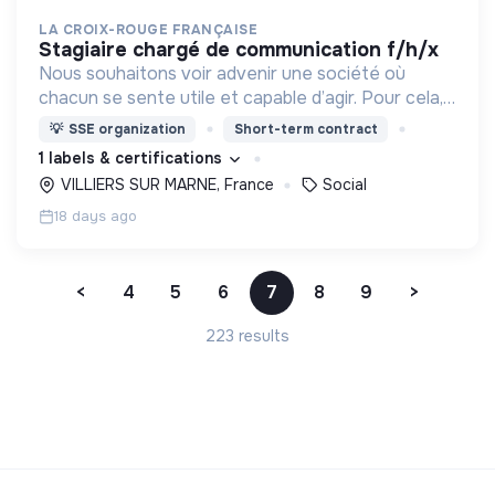
LA CROIX-ROUGE FRANÇAISE
stagiaire chargé de communication f/h/x
Nous souhaitons voir advenir une société où
chacun se sente utile et capable d’agir. Pour cela,
nous proposons des moyens et des lieux
💡
SSE organization
Short-term contract
d’engagement innovants et adaptés à tous.
1 labels & certifications
VILLIERS SUR MARNE, France
Social
18 days ago
<
4
5
6
7
8
9
>
223 results