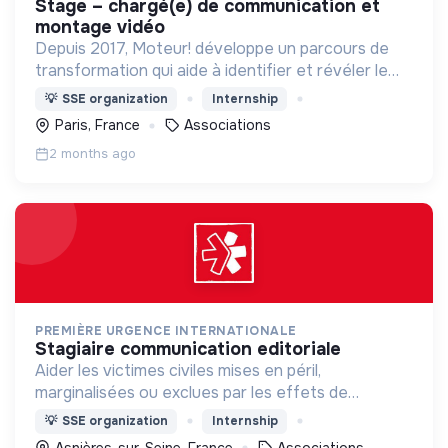
stage – chargé(e) de communication et
montage vidéo
Depuis 2017, Moteur! développe un parcours de
transformation qui aide à identifier et révéler le
potentiel des jeunes en se fondant sur les notions
💡
SSE organization
Internship
d'inspiration, de gratitude et de lien.
Paris, France
Associations
2 months ago
PREMIÈRE URGENCE INTERNATIONALE
stagiaire communication editoriale
Aider les victimes civiles mises en péril,
marginalisées ou exclues par les effets de
catastrophes naturelles, de guerres et de
💡
SSE organization
Internship
situations d’effondrement économique.
Asnières-sur-Seine, France
Associations