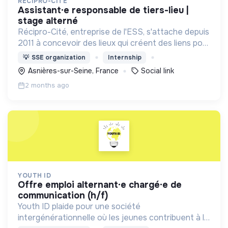
RECIPRO-CITÉ
assistant·e responsable de tiers-lieu |
stage alterné
Récipro-Cité, entreprise de l'ESS, s'attache depuis
2011 à concevoir des lieux qui créent des liens pour
imaginer la ville solidaire de demain.
💡
SSE organization
Internship
Asnières-sur-Seine, France
Social link
2 months ago
YOUTH ID
offre emploi alternant·e chargé·e de
communication (h/f)
Youth ID plaide pour une société
intergénérationnelle où les jeunes contribuent à la