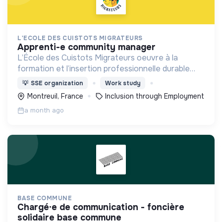
L'ECOLE DES CUISTOTS MIGRATEURS
apprenti-e community manager
L’École des Cuistots Migrateurs oeuvre à la
formation et l’insertion professionnelle durable
des personnes réfugiées et ressortissants de
💡
SSE organization
Work study
pays tiers allophones par les métiers de la
Montreuil, France
Inclusion through Employment
restauration .
a month ago
BASE COMMUNE
chargé·e de communication - foncière
solidaire base commune