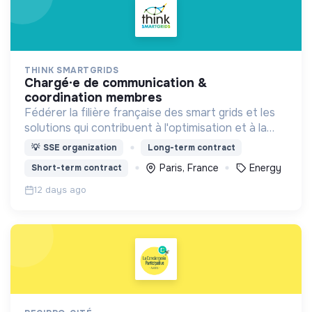
THINK SMARTGRIDS
chargé·e de communication &
coordination membres
Fédérer la filière française des smart grids et les
solutions qui contribuent à l'optimisation et à la
sécurité d’approvisionnement du système
💡
SSE organization
Long-term contract
électrique, pour le bénéfice des consommateurs.
Paris, France
Energy
Short-term contract
12 days ago