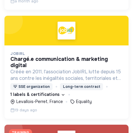
a month ago
JOBIRL
chargé.e communication & marketing
digital
Créée en 2011, l'association JobIRL lutte depuis 15
ans contre les inégalités sociales, territoriales et
de genre dans l’orientation et l’insertion
💡
SSE organization
Long-term contract
professionnelle.
1 labels & certifications
Levallois-Perret, France
Equality
19 days ago
TRAINING