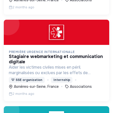
2 months ago
PREMIÈRE URGENCE INTERNATIONALE
stagiaire webmarketing et communication
digitale
Aider les victimes civiles mises en péril,
marginalisées ou exclues par les effets de
catastrophes naturelles, de guerres et de
💡
SSE organization
Internship
situations d’effondrement économique.
Asnières-sur-Seine, France
Associations
2 months ago