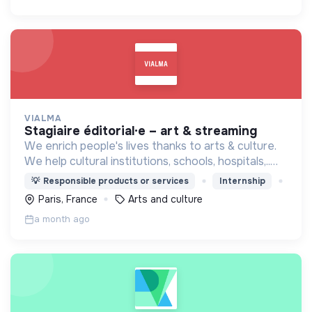
VIALMA
stagiaire éditorial·e – art & streaming
We enrich people's lives thanks to arts & culture.
We help cultural institutions, schools, hospitals,..
improve their audiences' well-being with curated
💡
Responsible products or services
Internship
programmes available through streaming.
Paris, France
Arts and culture
a month ago