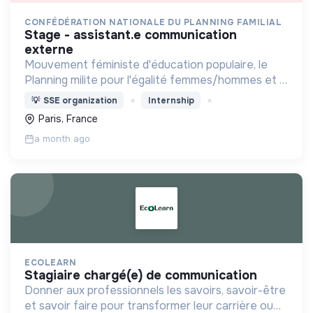
CONFÉDÉRATION NATIONALE DU PLANNING FAMILIAL
stage - assistant.e communication
externe
Mouvement féministe d'éducation populaire, le
Planning milite pour l'égalité femmes/hommes et la
possibilité pour chaque personne de vivre une
💡
SSE organization
Internship
sexualité épanouie,
Paris, France
a month ago
ECOLEARN
stagiaire chargé(e) de communication
Donner aux professionnels les savoirs, savoir-être
et savoir faire pour transformer leur carrière ou