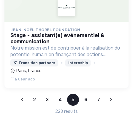
JEAN-NOËL THOREL FOUNDATION
stage - assistant(e) evénementiel &
communication
Notre mission est de contribuer à la réalisation du
potentiel humain en finançant des actions
généreuses
💡
Transition partners
Internship
Paris, France
a year ago
<
2
3
4
5
6
7
>
223 results