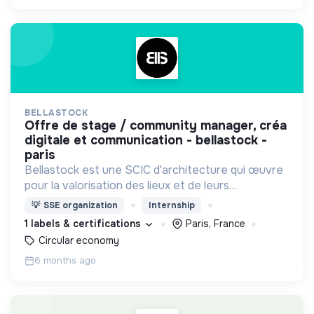
BELLASTOCK
offre de stage / community manager, créa
digitale et communication - bellastock -
paris
Bellastock est une SCIC d'architecture qui œuvre
pour la valorisation des lieux et de leurs
ressources en proposant des alternatives à l'acte
💡
SSE organization
Internship
de construire.
1 labels & certifications
Paris, France
Circular economy
6 months ago