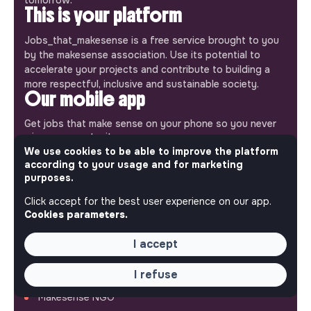
This is your platform
Jobs_that_makesense is a free service brought to you
by the makesense association. Use its potential to
accelerate your projects and contribute to building a
more respectful, inclusive and sustainable society.
Our mobile app
Get jobs that make sense on your phone so you never
miss an opportunity.
We use cookies to be able to improve the platform
according to your usage and for marketing
iPhone
Android
purposes.
Click accept for the best user experience on our app.
Cookies parameters.
I accept
ABOUT
More about Jobs
I refuse
Our mission and impact
Makesense NGO