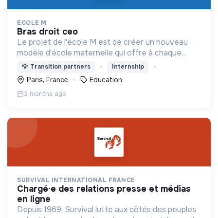
ECOLE M
bras droit ceo
Le projet de l'école M est de créer un nouveau
modèle d'école maternelle qui offre à chaque
enfant une éducation personnalisée et qui
💡
Transition partners
Internship
contribue à la réduction des inégalités scolaires.
Paris, France
Education
3 months ago
SURVIVAL INTERNATIONAL FRANCE
chargé·e des relations presse et médias
en ligne
Depuis 1969, Survival lutte aux côtés des peuples