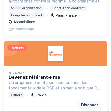
autochtones contre le racisme, le colonialisme et
pour un monde où la diversité humaine est enfin
💡
SSE organization
Short-term contract
célébrée.
Paris, France
Long-term contract
Associations
6 months ago
TRAINING
NICOMAK
devenez référent·e rse
Un programme de 4 jours pour acquérir les
fondamentaux de la RSE et animer la politique RSE
de son entreprise.
France
Others
Discover