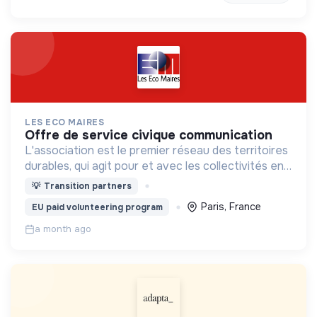
LES ECO MAIRES
offre de service civique communication
L'association est le premier réseau des territoires
durables, qui agit pour et avec les collectivités en
faveur de l’adaptation, de la résilience et de la
💡
Transition partners
protection de l’environnement.
Paris, France
EU paid volunteering program
a month ago