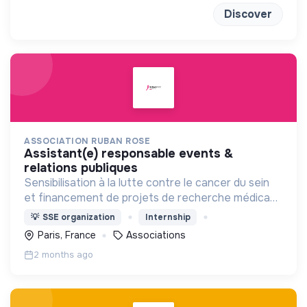
Discover
ASSOCIATION RUBAN ROSE
assistant(e) responsable events &
relations publiques
Sensibilisation à la lutte contre le cancer du sein
et financement de projets de recherche médicaux
pour contribuer à la lutte contre le cancer du sein.
💡
SSE organization
Internship
Paris, France
Associations
2 months ago