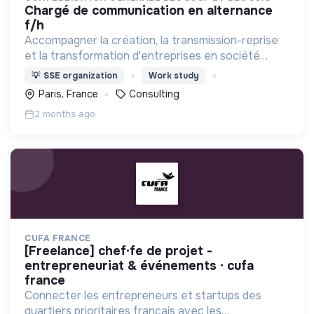
chargé de communication en alternance
f/h
Accompagner la création, la transmission-reprise
et la transformation d'entreprises en société
coopérative (Scop, Scic)
💡
SSE organization
Work study
Paris, France
Consulting
2 months ago
CUFA FRANCE
[freelance] chef·fe de projet -
entrepreneuriat & événements · cufa
france
Connecter les entrepreneurs et startups des
quartiers prioritaires français avec les