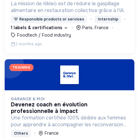
La mission de Kikleo est de réduire le gaspillage
alimentaire en restauration collective grâce à l'IA.
💡
Responsible products or services
Internship
1 labels & certifications
Paris, France
Foodtech / Food industry
2 months ago
TRAINING
GARANCE & MOI
devenez coach en évolution
professionnelle à impact
Une formation certifiée 100% dédiée aux femmes
pour apprendre à accompagner les reconversions
vers des métiers qui ont du sens.
France
Others