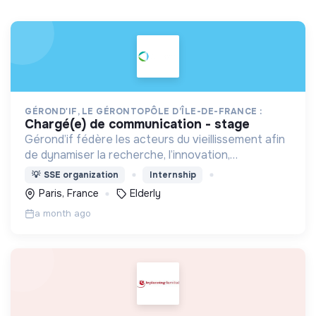
GÉROND'IF, LE GÉRONTOPÔLE D’ÎLE-DE-FRANCE :
chargé(e) de communication - stage
Gérond’if fédère les acteurs du vieillissement afin
de dynamiser la recherche, l’innovation,
l’évaluation et la formation. Il rassemble des
💡
SSE organization
Internship
compétences pluridisciplinaires autour du bien
Paris, France
Elderly
vieillir.
a month ago