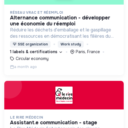
RÉSEAU VRAC ET RÉEMPLOI
alternance communication - développer
une économie du réemploi
Réduire les déchets d'emballage et le gaspillage
des ressources en démocratisant les filières du
vrac et du réemploi, et en accompagnant les
💡
SSE organization
Work study
professionnels à développer leur activité.
1 labels & certifications
Paris, France
Circular economy
a month ago
LE RIRE MÉDECIN
assistant.e communication - stage