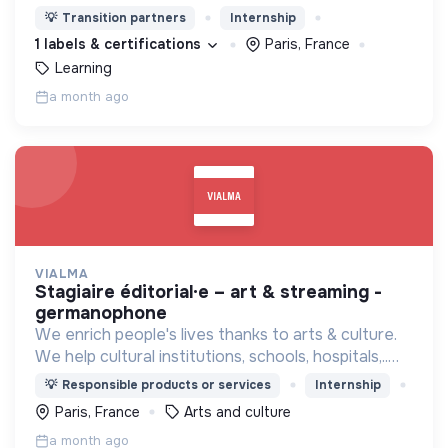
leur entreprise vers plus de durabilité.
💡
Transition partners
Internship
1 labels & certifications
Paris, France
Learning
a month ago
VIALMA
stagiaire éditorial·e – art & streaming -
germanophone
We enrich people's lives thanks to arts & culture.
We help cultural institutions, schools, hospitals,..
improve their audiences' well-being with curated
💡
Responsible products or services
Internship
programmes available through streaming.
Paris, France
Arts and culture
a month ago