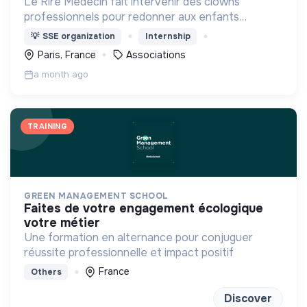
Le Rire Médecin fait intervenir des clowns
professionnels pour redonner aux enfants
hospitalisés le pouvoir de rire pour affronter
💡
SSE organization
Internship
l’anxiété, la douleur ; soutenir les familles et les
Paris, France
Associations
soignants
a month ago
TRAINING
GREEN MANAGEMENT SCHOOL
faites de votre engagement écologique
votre métier
Une formation en alternance pour conjuguer
réussite professionnelle et impact positif
France
Others
Discover