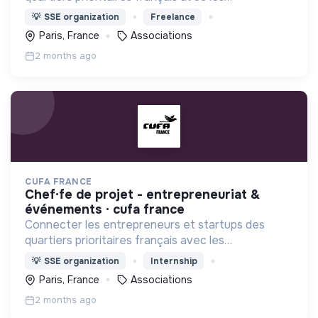
investisseurs, VCs ,incubateurs, business angels,
💡
SSE organization
Freelance
mentors, ..
Paris, France
Associations
2 months ago
CUFA FRANCE
chef·fe de projet - entrepreneuriat &
événements · cufa france
Connecter les entrepreneurs et startups des
quartiers prioritaires français avec les
investisseurs, VCs ,incubateurs, business angels,
💡
SSE organization
Internship
mentors, ..
Paris, France
Associations
2 months ago