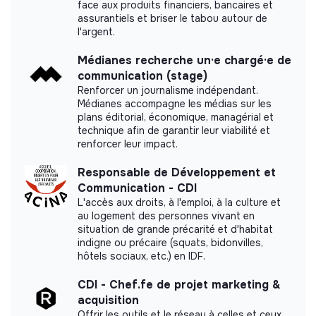
impact measurement.
Création de
flyers et supports de communication
face aux produits financiers, bancaires et
pour les événements (Canva)
assurantiels et briser le tabou autour de
l'argent.
Aide à la rédaction de contenus éditoriaux (posts,
accroches, textes courts)
Médianes recherche un·e chargé·e de
Contribution à la communication d’une
campagne de
Labels and certifications
communication (stage)
crowdfunding
Renforcer un journalisme indépendant.
This structure did not communicate to us the
Médianes accompagne les médias sur les
Participation à la mise en place d’une
newsletter
plans éditorial, économique, managérial et
labels or certifications that it was able to obtain.
Production de contenus lors des événements :
technique afin de garantir leur viabilité et
photos et vidéos
renforcer leur impact.
Community management dans le cadre des
Responsable de Développement et
événements
Communication - CDI
Documents
L'accès aux droits, à l'emploi, à la culture et
au logement des personnes vivant en
Did not yet add a transparency document.
situation de grande précarité et d'habitat
indigne ou précaire (squats, bidonvilles,
hôtels sociaux, etc.) en IDF.
CDI - Chef.fe de projet marketing &
acquisition
Offrir les outils et le réseau à celles et ceux