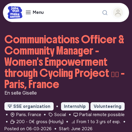
Menu
Communications Officer &
Community Manager -
Women's Empowerment
through Cycling Project 🚵‍♀️ -
Paris, France
En selle Giselle
💡
SSE organization
Internship
Volunteering
Paris, France
Social
Partial remote possible
200 - 0€ gross (Hourly)
From 1 to 3 yrs of exp.
Posted on 06-03-2026
Start: June 2026