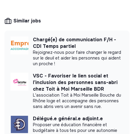
Contribuer à une pratique plus
paritaire du
This structure is based on a principle of
cyclotourisme
solidarity and social utility: its management is
Renforcer la
confiance en soi
à travers la pratique
democratic and participative, and its profit-
Similar jobs
making potential is limited. It may be an
du vélo
association, cooperative, foundation, mutual or
Renforcer le
sentiment d’autonomie
dans sa
ESUS company.
pratique
Chargé(e) de communication F/H -
Valoriser le
slow tourisme
et les mobilités douces
CDI Temps partiel
Rejoignez-nous pour faire changer le regard
Créer des espaces de
sororité et d’empowerment
sur le deuil et aider les personnes qui aident
Transformer le vélo en
outil d’émancipation
un proche !
More information
sociale et écologique
VSC - Favoriser le lien social et
Website
Nonprofit organization
l’inclusion des personnes sans-abri
< 15 persons
Social
chez Toit à Moi Marseille BDR
TES MISSIONS
L'association Toit à Moi Marseille Bouche du
Communication & visibilité
Rhône loge et accompagne des personnes
sans abris vers un avenir sans rue.
Création de contenus pour
Instagram, Facebook,
Impact study
Délégué.e général.e adjoint.e
tiktok
(posts, stories, visuels)
Proposer une éducation financière et
Animation et développement de la communauté
En selle Giselle did not yet communicate its
budgétaire à tous·tes pour une autonomie