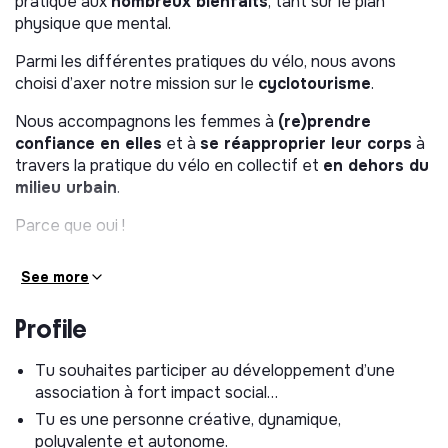
pratique aux
nombreux bienfaits
, tant sur le plan
physique que mental.
Parmi les différentes pratiques du vélo, nous avons
choisi d’axer notre mission sur le
cyclotourisme
.
Nous accompagnons les femmes à
(re)prendre
confiance en elles
et à
se réapproprier leur corps
à
travers la pratique du vélo en collectif et
en dehors du
milieu urbain
.
Parce que oui !
See more
ET CONCRÈTEMENT ?
Profile
En Selle Giselle porte
deux projets complémentaires
:
Tu souhaites participer au développement d’une
Les Giselles en autonomie
association à fort impact social…
Les Giselles en cyclothérapie
Tu es une personne créative, dynamique,
🔹 Les Giselles en autonomie – le vélo comme
polyvalente et autonome.