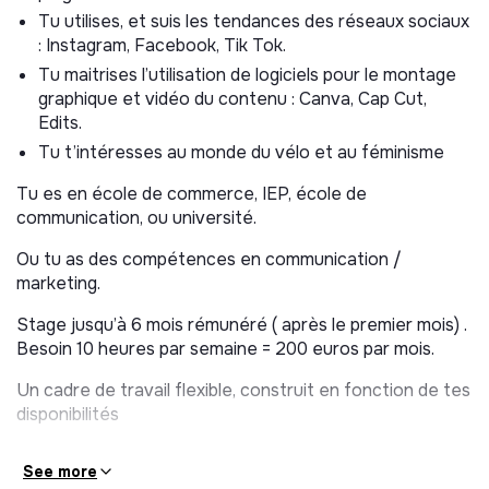
vecteur d’émancipation
Tu utilises, et suis les tendances des réseaux sociaux
: Instagram, Facebook, Tik Tok.
Avec ce projet, nous utilisons le vélo comme
outil
Tu maitrises l’utilisation de logiciels pour le montage
d’autonomisation
.
graphique et vidéo du contenu : Canva, Cap Cut,
Concrètement, nous :
Edits.
Tu t’intéresses au monde du vélo et au féminisme
organisons des
sorties à vélo accessibles à
toutes
, en Île-de-France, quel que soit le niveau,
Tu es en école de commerce, IEP, école de
proposons des
ateliers pratiques
: initiation à la
communication, ou université.
mécanique, sécurité, itinérance,
Ou tu as des compétences en communication /
créons des
temps collectifs conviviaux
(pique-
marketing.
niques, goûters) pour favoriser le lien, la sororité et la
confiance.
Stage jusqu’à 6 mois rémunéré ( après le premier mois) .
Besoin 10 heures par semaine = 200 euros par mois.
Un cadre de travail flexible, construit en fonction de tes
POURQUOI NOUS REJOINDRE ?
disponibilités
Rejoindre
En Selle Giselle
, ce n’est pas
“faire de la
com”
.
See more