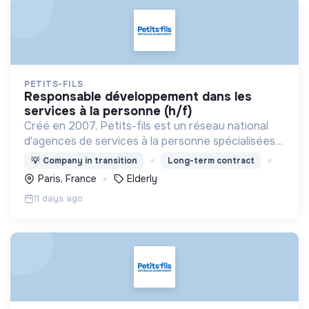
PETITS-FILS
responsable développement dans les
services à la personne (h/f)
Créé en 2007, Petits-fils est un réseau national
d'agences de services à la personne spécialisées
dans l'aide à domicile pour les personnes âgées.
💡
Company in transition
Long-term contract
Paris, France
Elderly
11 days ago