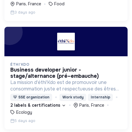
Paris, France
Food
3 days ago
ÉTHI'KDO
business developer junior -
stage/alternance (pré–embauche)
La mission d'éthi'Kdo est de promouvoir une
consommation juste et respectueuse des êtres
vivants et de la planète
💡
SSE organization
Work study
Internship
2 labels & certifications
Paris, France
Ecology
5 days ago