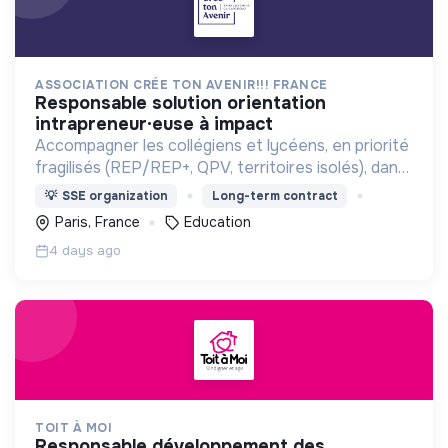
ASSOCIATION CRÉE TON AVENIR!!! FRANCE
responsable solution orientation
intrapreneur·euse à impact
Accompagner les collégiens et lycéens, en priorité
fragilisés (REP/REP+, QPV, territoires isolés), dans
la construction de leurs projets d’orientation.
💡
SSE organization
Long-term contract
Paris, France
Education
4 days ago
TOIT À MOI
responsable développement des