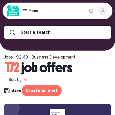
Menu
Start a search
Jobs ⋅ 92160 ⋅ Business Development
172
job offers
Sort by
Save
Create an alert