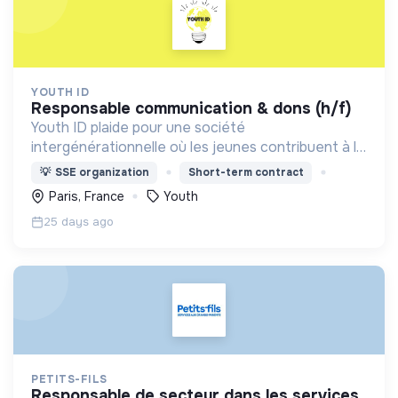
YOUTH ID
responsable communication & dons (h/f)
Youth ID plaide pour une société
intergénérationnelle où les jeunes contribuent à la
construction d’un monde durable. Accompagner la
💡
SSE organization
Short-term contract
jeunesse, plus particulièrement les publics
Paris, France
Youth
prioritaires, à agir
25 days ago
PETITS-FILS
responsable de secteur dans les services