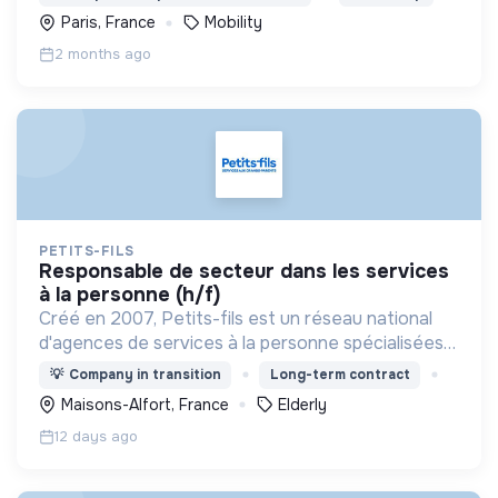
quotidien des petites communes.
Paris, France
Mobility
2 months ago
PETITS-FILS
responsable de secteur dans les services
à la personne (h/f)
Créé en 2007, Petits-fils est un réseau national
d'agences de services à la personne spécialisées
dans l'aide à domicile pour les personnes âgées.
💡
Company in transition
Long-term contract
Maisons-Alfort, France
Elderly
12 days ago