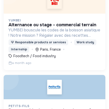
YUMBEI
alternance ou stage - commercial terrain
YUMBEI bouscule les codes de la boisson asiatique
! Notre mission ? Régaler avec des recettes
innovantes, plus saines et responsables.
💡
Responsible products or services
Work study
Paris, France
Internship
Foodtech / Food industry
a month ago
PETITS-FILS