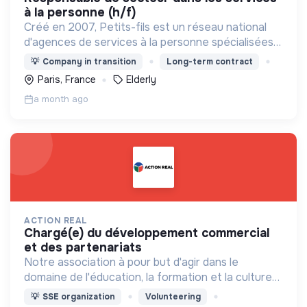
à la personne (h/f)
Créé en 2007, Petits-fils est un réseau national
d'agences de services à la personne spécialisées
dans l'aide à domicile pour les personnes âgées.
💡
Company in transition
Long-term contract
Paris, France
Elderly
a month ago
ACTION REAL
chargé(e) du développement commercial
et des partenariats
Notre association à pour but d'agir dans le
domaine de l'éducation, la formation et la culture
dans des milieux défavorisés
💡
SSE organization
Volunteering