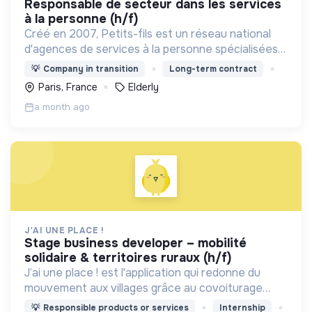
responsable de secteur dans les services
à la personne (h/f)
Créé en 2007, Petits-fils est un réseau national
d'agences de services à la personne spécialisées
dans l'aide à domicile pour les personnes âgées.
💡
Company in transition
Long-term contract
Paris, France
Elderly
a month ago
J'AI UNE PLACE !
stage business developer – mobilité
solidaire & territoires ruraux (h/f)
J’ai une place ! est l'application qui redonne du
mouvement aux villages grâce au covoiturage
solidaire. Une solution ultra-locale, pensée pour le
💡
Responsible products or services
Internship