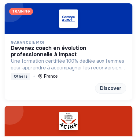
TRAINING
GARANCE & MOI
devenez coach en évolution
professionnelle à impact
Une formation certifiée 100% dédiée aux femmes
pour apprendre à accompagner les reconversions
vers des métiers qui ont du sens.
France
Others
Discover