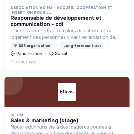
ASSOCIATION ACINA - ACCUEIL, COOPÉRATION ET
INSERTION POUR L...
responsable de développement et
communication - cdi
L'accès aux droits, à l'emploi, à la culture et au
logement des personnes vivant en situation de
grande précarité et d'habitat indigne ou précaire
💡
SSE organization
Long-term contract
(squats, bidonvilles, hôtels sociaux, etc.) en IDF.
Paris, France
Social
3 days ago
BILUM
sales & marketing (stage)
Nous redonnons vie à des matières vouées à
disparaître pour en faire des pièces uniques et