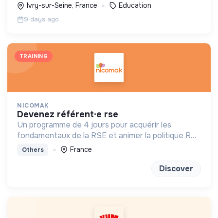
Ivry-sur-Seine, France
Education
9 days ago
TRAINING
NICOMAK
devenez référent·e rse
Un programme de 4 jours pour acquérir les
fondamentaux de la RSE et animer la politique RSE
de son entreprise.
France
Others
Discover