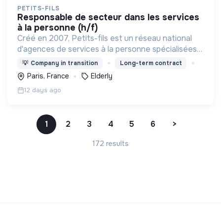
PETITS-FILS
responsable de secteur dans les services
à la personne (h/f)
Créé en 2007, Petits-fils est un réseau national
d'agences de services à la personne spécialisées
dans l'aide à domicile pour les personnes âgées.
💡
Company in transition
Long-term contract
Paris, France
Elderly
12 days ago
1
2
3
4
5
6
>
172 results