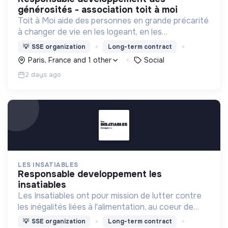
générosités - association toit à moi
Toit à Moi aide des personnes en grande précarité
à changer de vie en les logeant, en les
accompagnant pour résoudre leurs
💡
SSE organization
Long-term contract
problématiques, et en créant du lien social pour
Paris, France and 1 other
Social
sortir de l'exclusion.
2 days ago
LES INSATIABLES
responsable developpement les
insatiables
Les Insatiables ont pour mission de lutter contre
les inégalités liées à l'alimentation, au coeur de
tous les territoires.
💡
SSE organization
Long-term contract