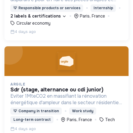
originales. Notre manufacture d’upcycling s'inscrit
💡
Responsible products or services
Internship
en circuit court et dans l’économie sociale et
2 labels & certifications
Paris, France
solidaire.
Circular economy
4 days ago
ARGILE
sdr (stage, alternance ou cdi junior)
Eviter 1MteCO2 en massifiant la rénovation
énergétique d'ampleur dans le secteur résidentiel,
grâce à l'IA
💡
Company in transition
Work study
Paris, France
Tech
Long-term contract
4 days ago