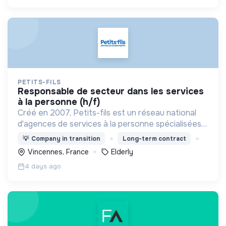
PETITS-FILS
responsable de secteur dans les services
à la personne (h/f)
Créé en 2007, Petits-fils est un réseau national
d'agences de services à la personne spécialisées
dans l'aide à domicile pour les personnes âgées.
💡
Company in transition
Long-term contract
Vincennes, France
Elderly
4 days ago