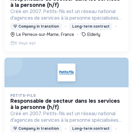
à la personne (h/f)
Créé en 2007, Petits-fils est un réseau national
d'agences de services à la personne spécialisées
dans l'aide à domicile pour les personnes âgées.
💡
Company in transition
Long-term contract
Le Perreux-sur-Marne, France
Elderly
6 days ago
PETITS-FILS
responsable de secteur dans les services
à la personne (h/f)
Créé en 2007, Petits-fils est un réseau national
d'agences de services à la personne spécialisées
dans l'aide à domicile pour les personnes âgées.
💡
Company in transition
Long-term contract