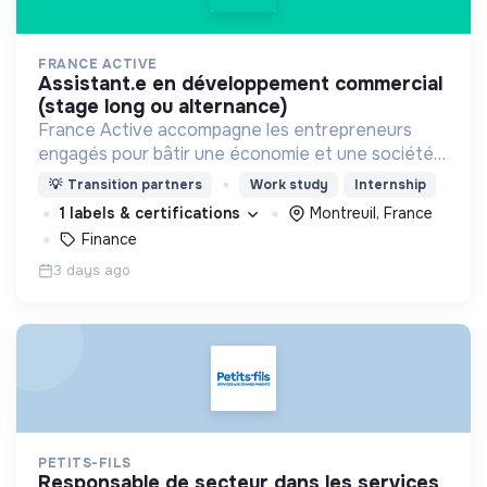
FRANCE ACTIVE
assistant.e en développement commercial
(stage long ou alternance)
France Active accompagne les entrepreneurs
engagés pour bâtir une économie et une société
plus inclusive et plus durable.
💡
Transition partners
Work study
Internship
1 labels & certifications
Montreuil, France
Finance
3 days ago
PETITS-FILS
responsable de secteur dans les services