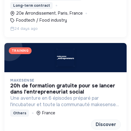
consommateurs dans la transition alimentaire vers
Long-term contract
le végétal.
20e Arrondissement, Paris, France
Foodtech / Food industry
24 days ago
TRAINING
MAKESENSE
20h de formation gratuite pour se lancer
dans l'entrepreneuriat social
Une aventure en 6 épisodes préparé par
l'incubateur et toute la communauté makesense
pour se projeter dans l'aventure entrepreneuriale.
France
Others
Discover