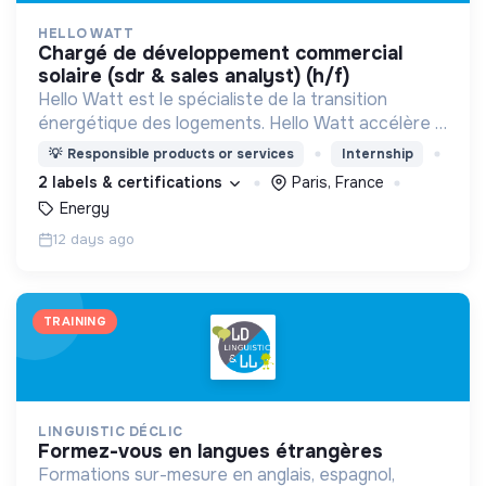
HELLO WATT
chargé de développement commercial
solaire (sdr & sales analyst) (h/f)
Hello Watt est le spécialiste de la transition
énergétique des logements. Hello Watt accélère la
transition énergétique en la rendant plus simple,
💡
Responsible products or services
Internship
plus intelligente et plus accessible.
2 labels & certifications
Paris, France
Energy
12 days ago
TRAINING
LINGUISTIC DÉCLIC
formez-vous en langues étrangères
Formations sur-mesure en anglais, espagnol,