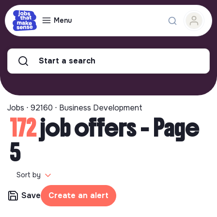
Menu
Start a search
Jobs ⋅ 92160 ⋅ Business Development
172
job offers - Page
5
Sort by
Save
Create an alert