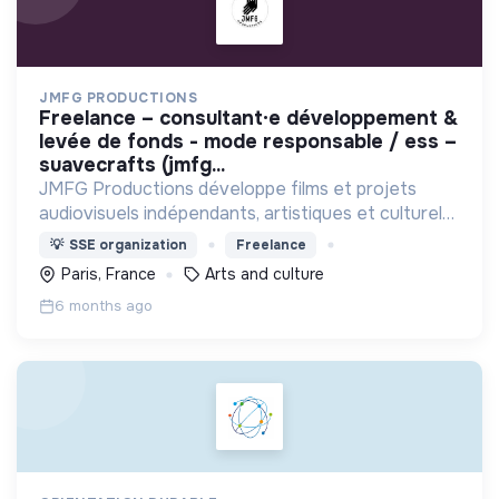
JMFG PRODUCTIONS
freelance – consultant·e développement &
levée de fonds - mode responsable / ess –
suavecrafts (jmfg...
JMFG Productions développe films et projets
audiovisuels indépendants, artistiques et culturels.
Engagée dans l’ESS, elle soutient la création, la
💡
SSE organization
Freelance
culture et des projets porteurs de sens.
Paris, France
Arts and culture
6 months ago