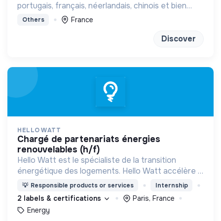
portugais, français, néerlandais, chinois et bien
d'autres à distance ou en présentiel
France
Others
Discover
HELLO WATT
chargé de partenariats énergies
renouvelables (h/f)
Hello Watt est le spécialiste de la transition
énergétique des logements. Hello Watt accélère la
transition énergétique en la rendant plus simple,
💡
Responsible products or services
Internship
plus intelligente et plus accessible.
2 labels & certifications
Paris, France
Energy