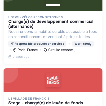
LOEWI - VÉLOS RECONDITIONNÉS
chargé(e) de développement commercial
(alternance)
Nous rendons la mobilité durable accessible à tous,
en reconditionnant et vendant à prix juste des
vélos électriques garantis.
💡
Responsible products or services
Work study
Paris, France
Circular economy
12 days ago
LE VILLAGE DE FRANÇOIS
stage - chargé(e) de levée de fonds