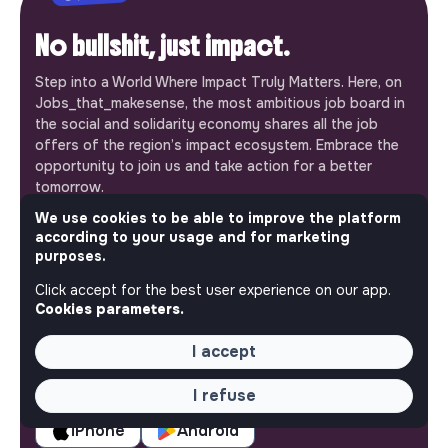
No bullshit, just impact.
Step into a World Where Impact Truly Matters. Here, on
Jobs_that_makesense, the most ambitious job board in
the social and solidarity economy shares all the job
offers of the region’s impact ecosystem. Embrace the
opportunity to join us and take action for a better
tomorrow.
This is your platform
We use cookies to be able to improve the platform
according to your usage and for marketing
Jobs_that_makesense is a free service brought to you
purposes.
by the makesense association. Use its potential to
accelerate your projects and contribute to building a
Click accept for the best user experience on our app.
more respectful, inclusive and sustainable society.
Cookies parameters.
Our mobile app
I accept
Get jobs that make sense on your phone so you never
miss an opportunity.
I refuse
iPhone
Android