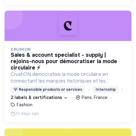
CRUSHON
sales & account specialist - supply |
rejoins-nous pour démocratiser la mode
circulaire ⚡
CrushON démocratise la mode circulaire en
connectant les marques historiques et les
détaillants aux professionnels de la mode de
💡
Responsible products or services
Internship
seconde main, pour développer leur propre offre
2 labels & certifications
Paris, France
de mode circulaire.
Fashion
23 days ago