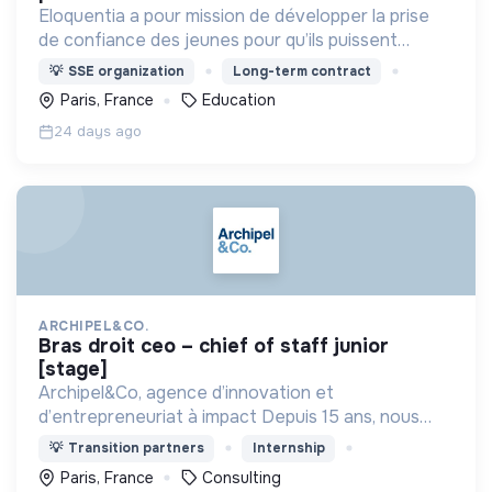
Eloquentia a pour mission de développer la prise
de confiance des jeunes pour qu’ils puissent
porter leurs voix et leurs idées. C'est +15 000
💡
SSE organization
Long-term contract
formés/an, 36 équipes concours mondial, 300
Paris, France
Education
bénévoles.
24 days ago
ARCHIPEL&CO.
bras droit ceo – chief of staff junior
[stage]
Archipel&Co, agence d’innovation et
d’entrepreneuriat à impact Depuis 15 ans, nous
accompagnons nos clients dans la conception et la
💡
Transition partners
Internship
mise en œuvre de leurs projets à impact.
Paris, France
Consulting