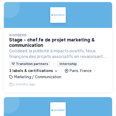
GOODEED
stage - chef.fe de projet marketing &
communication
Goodeed, la publicité à impacts positifs. Nous
finançons des projets associatifs en revalorisant
les budgets médias des annonceurs.
💡
Transition partners
Internship
3 labels & certifications
Paris, France
Marketing / Communication
2 months ago