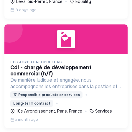
Levallois-Perret, France
Equality
18 days ago
LES JOYEUX RECYCLEURS
cdi - chargé de développement
commercial (h/f)
De manière ludique et engagée, nous
accompagnons les entreprises dans la gestion et
la valorisation de leurs déchets recyclables, tout
💡
Responsible products or services
en favorisant l’insertion sociale.
Long-term contract
18e Arrondissement, Paris, France
Services
a month ago