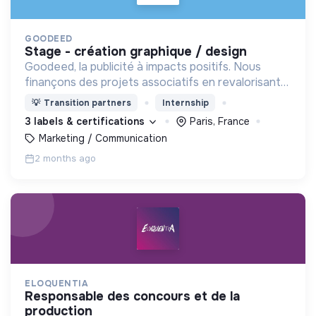
GOODEED
stage - création graphique / design
Goodeed, la publicité à impacts positifs. Nous
finançons des projets associatifs en revalorisant
les budgets médias des annonceurs.
💡
Transition partners
Internship
3 labels & certifications
Paris, France
Marketing / Communication
2 months ago
ELOQUENTIA
responsable des concours et de la
production