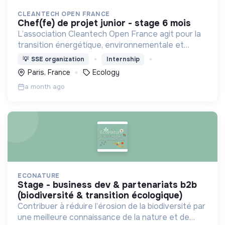
CLEANTECH OPEN FRANCE
chef(fe) de projet junior - stage 6 mois
L’association Cleantech Open France agit pour la
transition énergétique, environnementale et
climatique par le développement des technologies
💡
SSE organization
Internship
propres. Ecosystème de 650 entreprises éco-
Paris, France
Ecology
innovantes.
a month ago
ECONATURE
stage - business dev & partenariats b2b
(biodiversité & transition écologique)
Contribuer à réduire l’érosion de la biodiversité par
une meilleure connaissance de la nature et de