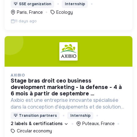
l’écologie
💡
SSE organization
Internship
Paris, France
Ecology
11 days ago
AXIBIO
stage bras droit ceo business
development marketing - la defense - 4 à
6 mois à partir de septembre ...
Axibio est une entreprise innovante spécialisée
dans la conception d'équipements et de solutions
pour la gestion des déchets et la lutte contre le
💡
Transition partners
Internship
gaspillage.
2 labels & certifications
Puteaux, France
Circular economy