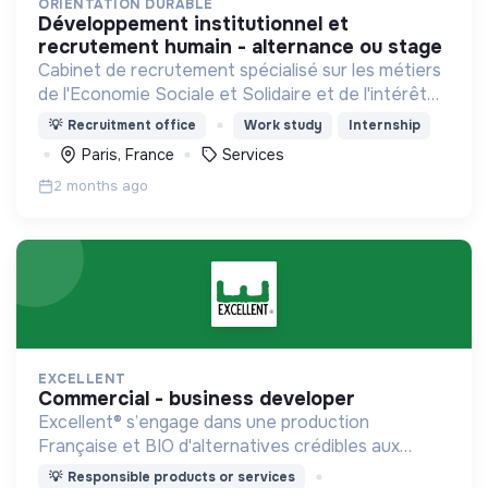
ORIENTATION DURABLE
développement institutionnel et
recrutement humain - alternance ou stage
Cabinet de recrutement spécialisé sur les métiers
de l'Economie Sociale et Solidaire et de l'intérêt
général
💡
Recruitment office
Work study
Internship
Paris, France
Services
2 months ago
EXCELLENT
commercial - business developer
Excellent® s’engage dans une production
Française et BIO d'alternatives crédibles aux
protéines animales pour accompagner les
💡
Responsible products or services