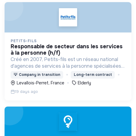
PETITS-FILS
responsable de secteur dans les services
à la personne (h/f)
Créé en 2007, Petits-fils est un réseau national
d'agences de services à la personne spécialisées
dans l'aide à domicile pour les personnes âgées.
💡
Company in transition
Long-term contract
Levallois-Perret, France
Elderly
19 days ago