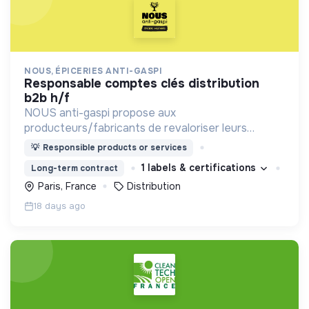
NOUS, ÉPICERIES ANTI-GASPI
responsable comptes clés distribution
b2b h/f
NOUS anti-gaspi propose aux
producteurs/fabricants de revaloriser leurs
produits déclassés et invendus à prix juste et
💡
Responsible products or services
offre aux consommateurs un mode de
1 labels & certifications
Long-term contract
consommation qualitatif et éco-responsable
Paris, France
Distribution
18 days ago