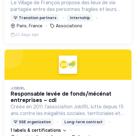
Le Village de François propose des lieux de vie
partagée entre des personnes fragiles et leurs
accompagnateurs autour de 3 axes : - Le vivre-
💡
Transition partners
Internship
ensemble - L’activité économique - L’écologie
Paris, France
Associations
intégrale
22 days ago
JOBIRL
responsable levée de fonds/mécénat
entreprises – cdi
Créée en 2011, l'association JobIRL lutte depuis 15
ans contre les inégalités sociales, territoriales et
de genre dans l’orientation et l’insertion
💡
SSE organization
Long-term contract
professionnelle.
1 labels & certifications