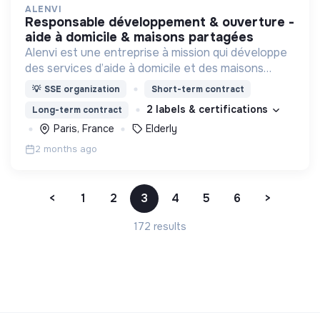
ALENVI
responsable développement & ouverture -
aide à domicile & maisons partagées
Alenvi est une entreprise à mission qui développe
des services d’aide à domicile et des maisons
partagées pour les personnes âgées en perte
💡
SSE organization
Short-term contract
d’autonomie.
2 labels & certifications
Long-term contract
Paris, France
Elderly
2 months ago
<
1
2
3
4
5
6
>
172 results