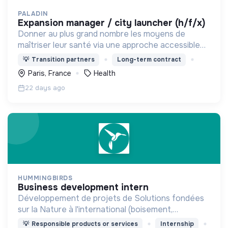
PALADIN
expansion manager / city launcher (h/f/x)
Donner au plus grand nombre les moyens de
maîtriser leur santé via une approche accessible
de la prévention et la prise en charge des
💡
Transition partners
Long-term contract
personnes tout au long de leur vie dans
Paris, France
Health
l’entreprise.
22 days ago
HUMMINGBIRDS
business development intern
Développement de projets de Solutions fondées
sur la Nature à l'international (boisement,
reboisement, conservation, agroforesterie,
💡
Responsible products or services
Internship