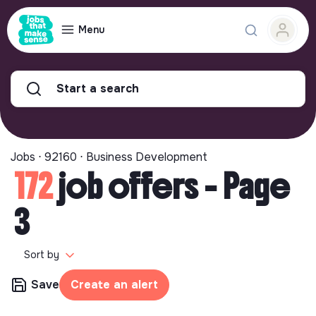
Menu
Start a search
Jobs ⋅ 92160 ⋅ Business Development
172
job offers - Page
3
Sort by
Save
Create an alert