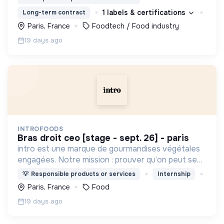
1 labels & certifications
Long-term contract
Paris, France
Foodtech / Food industry
19 days ago
INTROFOODS
bras droit ceo [stage - sept. 26] - paris
intro est une marque de gourmandises végétales
engagées. Notre mission : prouver qu’on peut se
faire plaisir sans compromis.
💡
Responsible products or services
Internship
Paris, France
Food
19 days ago