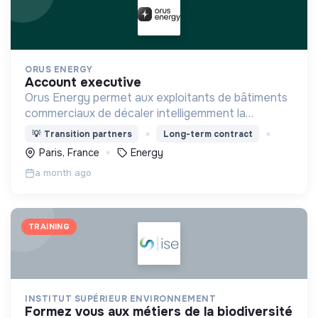
ORUS ENERGY
account executive
Orus Energy permet aux exploitants de bâtiments
commerciaux de décaler intelligemment la
consommation de leurs équipements (CVC, IRVE)
💡
Transition partners
Long-term contract
afin de contribuer à l'équilibre du réseau
Paris, France
Energy
électrique.
a month ago
TRAINING
INSTITUT SUPÉRIEUR ENVIRONNEMENT
formez vous aux métiers de la biodiversité