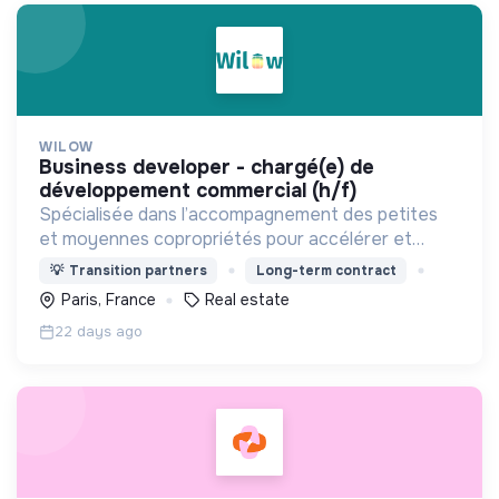
WILOW
business developer - chargé(e) de
développement commercial (h/f)
Spécialisée dans l’accompagnement des petites
et moyennes copropriétés pour accélérer et
faciliter leur rénovation énergétique.
💡
Transition partners
Long-term contract
Paris, France
Real estate
22 days ago