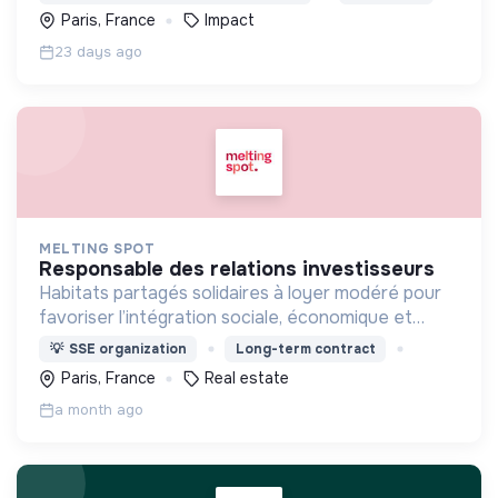
agriculture régénératrice, zone humides,
Paris, France
Impact
mangroves, ...)
23 days ago
MELTING SPOT
responsable des relations investisseurs
Habitats partagés solidaires à loyer modéré pour
favoriser l’intégration sociale, économique et
républicaine de jeunes qui n’ont pas accès aux
💡
SSE organization
Long-term contract
logements de centre-ville.
Paris, France
Real estate
a month ago