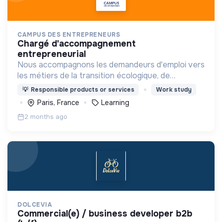
CAMPUS DES ENTREPRENEURS
chargé d'accompagnement
entrepreneurial
Nous accompagnons les demandeurs d'emploi vers
les métiers de la transition écologique, de
l'entrepreneuriat à impact, et des métiers du BIM.
💡
Responsible products or services
Work study
Paris, France
Learning
2 months ago
DOLCEVIA
commercial(e) / business developer b2b