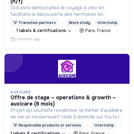
(h/f)
DolceVia démocratise le voyage à vélo en
facilitans la découverte des territoires en
combinant : location de vélos adaptés d'un point A
💡
Transition partners
Work study
Internship
à B, itinéraires personnalisés et services clés en
1 labels & certifications
Paris, France
main .
2 months ago
AUXICARE
offre de stage – operations & growth –
auxicare (6 mois)
Projet qui souhaite revaloriser le métier d'auxiliaire
de vie en modernisant l'aide à domicile sur toute la
chaine (recrutement, matching, salaires, gestion
💡
Responsible products or services
Internship
opérationnelle, etc.)
1 labels & certifications
Paris, France