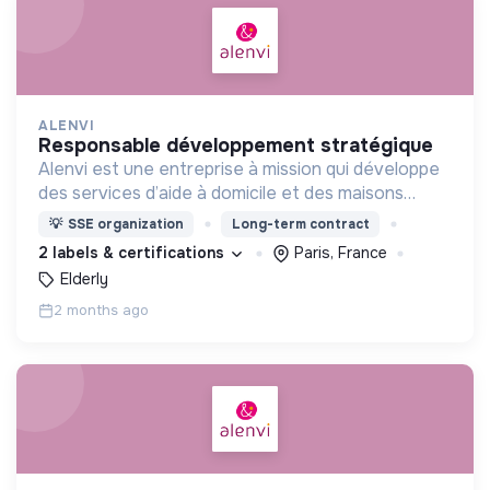
ALENVI
responsable développement stratégique
Alenvi est une entreprise à mission qui développe
des services d’aide à domicile et des maisons
partagées pour les personnes âgées en perte
💡
SSE organization
Long-term contract
d’autonomie.
2 labels & certifications
Paris, France
Elderly
2 months ago