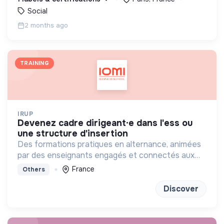
Social
2 months ago
TRAINING
IRUP
devenez cadre dirigeant·e dans l'ess ou
une structure d'insertion
Des formations pratiques en alternance, animées
par des enseignants engagés et connectés aux
réalités sociales, basées sur la coopération et
France
Others
l’innovation.
Discover