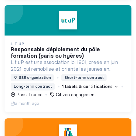
LIT UP
responsable déploiement du pôle
formation (paris ou hyères)
Lit uP est une association loi 1901, créée en juin
2021, qui remobilise et oriente les jeunes en
décrochage par le biais de l’engagement citoyen.
💡
SSE organization
Short-term contract
1 labels & certifications
Long-term contract
Paris, France
Citizen engagement
a month ago