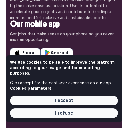
by the makesense association. Use its potential to
accelerate your projects and contribute to building a
more respectful, inclusive and sustainable society.
Our mobile app
Get jobs that make sense on your phone so you never
miss an opportunity.
iPhone
Android
We use cookies to be able to improve the platform
according to your usage and for marketing
purposes.
Click accept for the best user experience on our app.
ABOUT
Cookies parameters.
More about Jobs
I accept
Our mission and impact
Makesense NGO
I refuse
QUICK LINKS