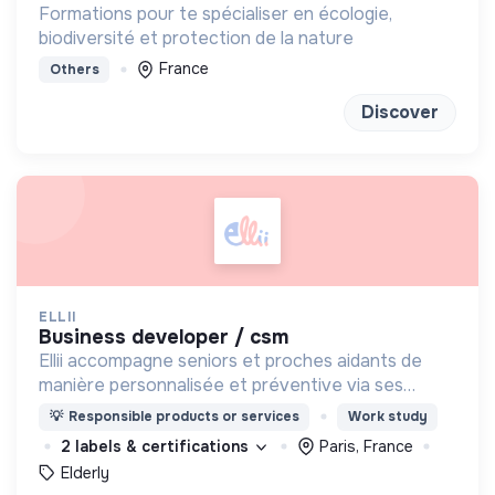
Formations pour te spécialiser en écologie,
biodiversité et protection de la nature
France
Others
Discover
ELLII
business developer / csm
Ellii accompagne seniors et proches aidants de
manière personnalisée et préventive via ses
ateliers collectifs et interactifs animés en ligne
💡
Responsible products or services
Work study
afin de rester en forme tout en s'amusant !
2 labels & certifications
Paris, France
Elderly