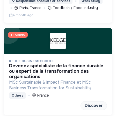
💡
Responsible products or services
Work study
à vélo dans tout Paris des planches à partager
Paris, France
Foodtech / Food industry
faites maison.
a month ago
TRAINING
KEDGE BUSINESS SCHOOL
devenez spécialiste de la finance durable
ou expert de la transformation des
organisations
MSc Sustainable & Impact Finance et MSc
Business Transformation for Sustainability
France
Others
Discover