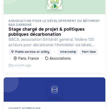
ASSOCIATION POUR LE DÉVELOPPEMENT DU BÂTIMENT
BAS CARBONE
stage chargé de projet & politiques
publiques décarbonation
BBCA, association d’intérêt général, fédère 130
acteurs pour décarboner l’immobilier via labels,
événements et l’initiative européenne LCBI,
💡
Public service or utility
Internship
Part time
accélérant la transition bas carbone.
Paris, France
Associations
a month ago
VIVANT KOMBUCHA