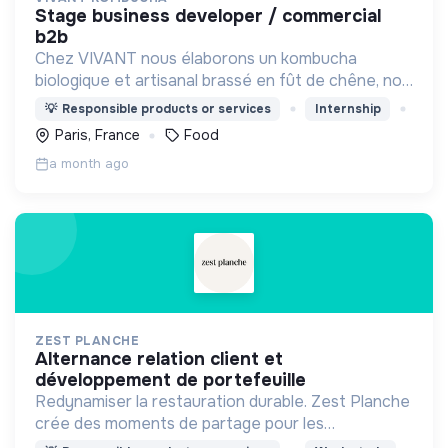
stage business developer / commercial
b2b
Chez VIVANT nous élaborons un kombucha
biologique et artisanal brassé en fût de chêne, non
filtré ni pasteurisé, à partir d'ingrédients bruts et
💡
Responsible products or services
Internship
sourcés.
Paris, France
Food
a month ago
ZEST PLANCHE
alternance relation client et
développement de portefeuille
Redynamiser la restauration durable. Zest Planche
crée des moments de partage pour les
entreprises allant de 20 à 1000 Zesteurs en livrant