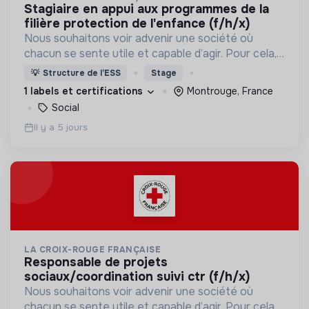
stagiaire en appui aux programmes de la
filière protection de l'enfance (f/h/x)
Nous souhaitons voir advenir une société où
chacun se sente utile et capable d’agir. Pour cela,
nous proposons des moyens et des lieux
💡
Structure de l’ESS
Stage
d’engagement innovants et adaptés à tous.
1 labels et certifications
Montrouge, France
Social
Il y a 5 jours
LA CROIX-ROUGE FRANÇAISE
responsable de projets
sociaux/coordination suivi ctr (f/h/x)
Nous souhaitons voir advenir une société où
chacun se sente utile et capable d’agir. Pour cela,