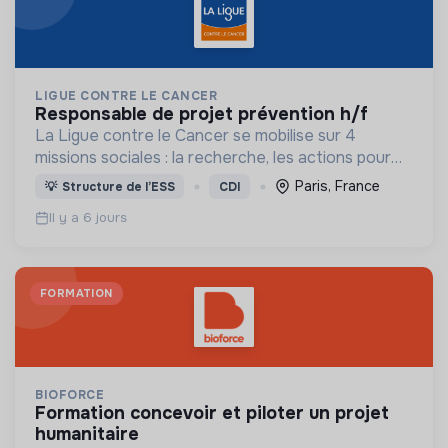
LIGUE CONTRE LE CANCER
responsable de projet prévention h/f
La Ligue contre le Cancer se mobilise sur 4
missions sociales : la recherche, les actions pour
les personnes malades, la prévention & promotion
Paris, France
💡
Structure de l’ESS
CDI
du dépistage et l'étude & observatoire.
Il y a 6 jours
FORMATION
BIOFORCE
formation concevoir et piloter un projet
humanitaire