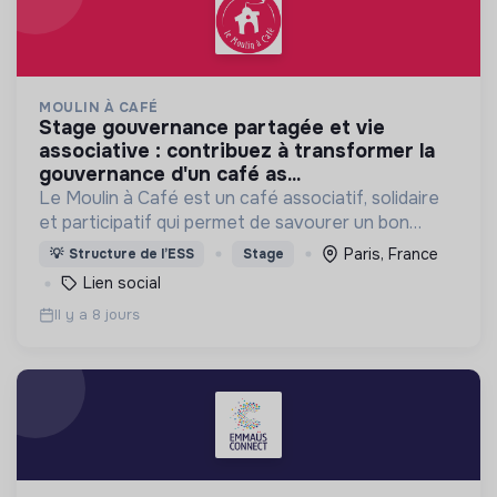
MOULIN À CAFÉ
stage gouvernance partagée et vie
associative : contribuez à transformer la
gouvernance d'un café as...
Le Moulin à Café est un café associatif, solidaire
et participatif qui permet de savourer un bon
repas, boire un verre, discuter, jouer aux échecs,
Paris, France
💡
Structure de l’ESS
Stage
profiter des spectacles, devenir bénévole…
Lien social
Il y a 8 jours