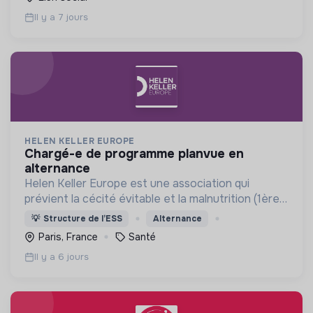
Il y a 7 jours
HELEN KELLER EUROPE
chargé-e de programme planvue en
alternance
Helen Keller Europe est une association qui
prévient la cécité évitable et la malnutrition (1ère
cause de cécité chez les enfants de moins de 5
💡
Structure de l’ESS
Alternance
ans) en Afrique, en Asie et en France.
Paris, France
Santé
Il y a 6 jours