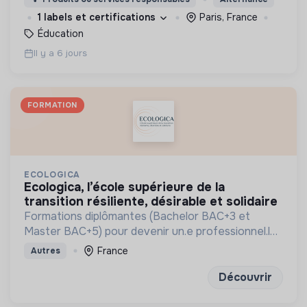
femmes de 14 à 25 ans aux métiers du digital.
1 labels et certifications
Paris, France
Éducation
Il y a 6 jours
FORMATION
ECOLOGICA
ecologica, l’école supérieure de la
transition résiliente, désirable et solidaire
Formations diplômantes (Bachelor BAC+3 et
Master BAC+5) pour devenir un.e professionnel.le
engagé.e
France
Autres
Découvrir