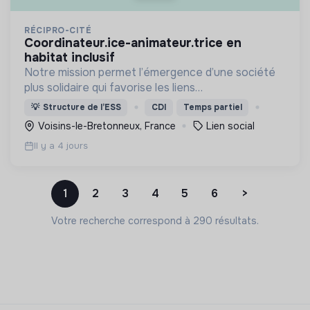
RÉCIPRO-CITÉ
coordinateur.ice-animateur.trice en
habitat inclusif
Notre mission permet l’émergence d’une société
plus solidaire qui favorise les liens
intergénérationnels pour accompagner le
💡
Structure de l’ESS
CDI
Temps partiel
vieillissement de la population et agir contre le
Voisins-le-Bretonneux, France
Lien social
délitement du lien social
Il y a 4 jours
1
2
3
4
5
6
>
Votre recherche correspond à 290 résultats.