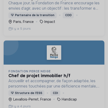
Chaque jour, la Fondation de France encourage les
envies d’agir, avec un objectif : les transformer en
actions utiles et efficaces pour construire une
💡
Partenaire de la transition
CDD
société plus digne et plus juste.
Paris, France
Impact
Il y a 5 jours
FONDATION PERCE NEIGE
chef de projet immobilier h/f
Accueillir et accompagner, de façon adaptée, les
personnes touchées par une déficience mentale,
un handicap physique ou psychique
💡
Structure de l’ESS
CDI
Levallois-Perret, France
Handicap
Il y a 4 jours