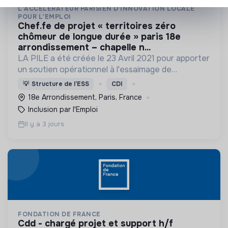
L'ACCÉLÉRATEUR PARISIEN D'INNOVATION LOCALE
POUR L'EMPLOI
chef.fe de projet « territoires zéro
chômeur de longue durée » paris 18e
arrondissement – chapelle n...
LA PILE a été créée le 23 Avril 2021 pour apporter
un soutien opérationnel à l'essaimage de
l’expérimentation "Territoires Zéro Chômeur de
💡
Structure de l’ESS
CDI
Longue Durée" à Paris
18e Arrondissement, Paris, France
Inclusion par l'Emploi
Il y a 3 jours
FONDATION DE FRANCE
cdd - chargé projet et support h/f