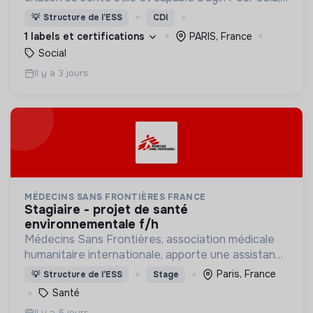
nous proposons des moyens et des lieux
💡
Structure de l’ESS
CDI
d’engagement innovants et adaptés à tous.
1 labels et certifications
PARIS, France
Social
Il y a 3 jours
MÉDECINS SANS FRONTIÈRES FRANCE
stagiaire - projet de santé
environnementale f/h
Médecins Sans Frontières, association médicale
humanitaire internationale, apporte une assistance
médicale à des populations dont la vie est
Paris, France
💡
Structure de l’ESS
Stage
menacée.
Santé
Il y a 5 jours