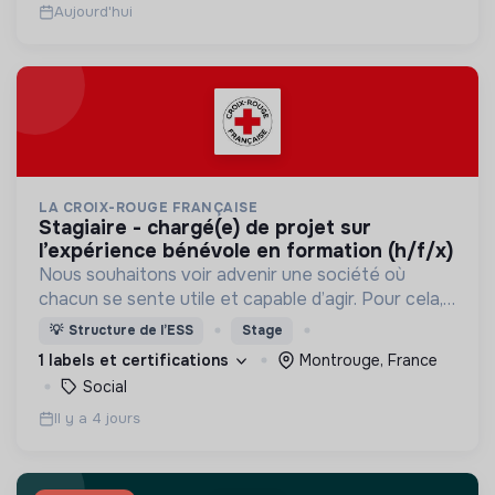
Aujourd'hui
LA CROIX-ROUGE FRANÇAISE
stagiaire - chargé(e) de projet sur
l’expérience bénévole en formation (h/f/x)
Nous souhaitons voir advenir une société où
chacun se sente utile et capable d’agir. Pour cela,
nous proposons des moyens et des lieux
💡
Structure de l’ESS
Stage
d’engagement innovants et adaptés à tous.
1 labels et certifications
Montrouge, France
Social
Il y a 4 jours