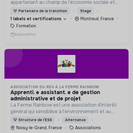
appartenant au champ de l’économie sociale et
solidaire.
💡
Partenaire de la transition
Stage
1 labels et certifications
Montreuil, France
Formation
Aujourd'hui
ASSOCIATION DU RDV À LA FERME RAINBOW
apprenti. e assistant. e de gestion
administrative et de projet
La Ferme Rainbow est une association d'intérêt
général qui sensibilise à l'environnement et au
bien-être animal, tout en favorisant l'insertion
💡
Structure de l’ESS
Alternance
professionnelle via son Atelier et Chantier
Noisy-le-Grand, France
Associations
d'Insertion.