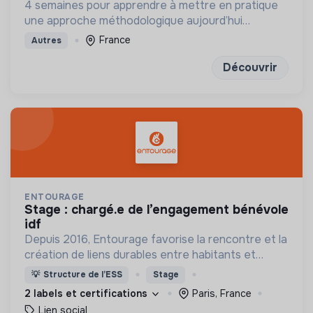
4 semaines pour apprendre à mettre en pratique
une approche méthodologique aujourd’hui
incontournable pour concevoir vos projets de
France
Autres
solidarité
Découvrir
ENTOURAGE
stage : chargé.e de l’engagement bénévole
idf
Depuis 2016, Entourage favorise la rencontre et la
création de liens durables entre habitants et
personnes en précarité.
💡
Structure de l’ESS
Stage
2 labels et certifications
Paris, France
Lien social