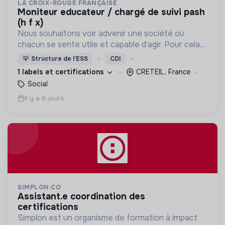
LA CROIX-ROUGE FRANÇAISE
moniteur educateur / chargé de suivi pash
(h f x)
Nous souhaitons voir advenir une société où
chacun se sente utile et capable d’agir. Pour cela,
nous proposons des moyens et des lieux
💡
Structure de l’ESS
CDI
d’engagement innovants et adaptés à tous.
1 labels et certifications
CRETEIL, France
Social
Il y a 6 jours
SIMPLON.CO
assistant.e coordination des
certifications
Simplon est un organisme de formation à impact