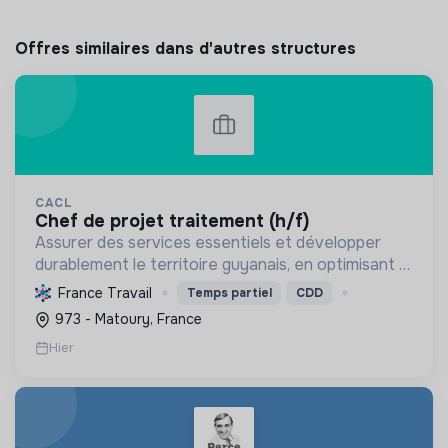
Offres similaires dans d'autres structures
CACL
chef de projet traitement (h/f)
Assurer des services essentiels et développer
durablement le territoire guyanais, en optimisant la
gestion des ressources et en promouvant la
France Travail
Temps partiel
CDD
transition écologique et sociale.
973 - Matoury, France
Hier