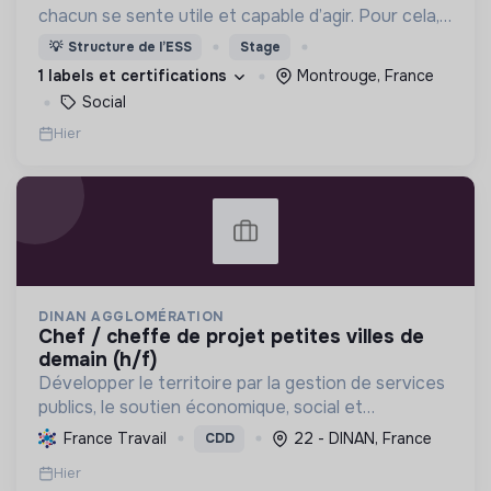
chacun se sente utile et capable d’agir. Pour cela,
nous proposons des moyens et des lieux
💡
Structure de l’ESS
Stage
d’engagement innovants et adaptés à tous.
1 labels et certifications
Montrouge, France
Social
Hier
DINAN AGGLOMÉRATION
chef / cheffe de projet petites villes de
demain (h/f)
Développer le territoire par la gestion de services
publics, le soutien économique, social et
écologique, et la revitalisation des villes pour une
France Travail
22 - DINAN, France
CDD
meilleure qualité de vie et un avenir durable.
Hier