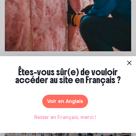
Compétences & formations
Êtes-vous sûr(e) de vouloir
Top 8 des formations en rénovation
accéder au site en Français ?
énergétique des bâtiments
Marianne Roussel
•
21 janvier 2025
Voir en Anglais
Rester en Français, merci !