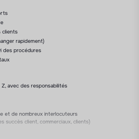
ation
orts
s
le
en temps réel
 clients
er contact à la reprise du sapin
hanger rapidement)
s
ivi des procédures
taux
événement à organiser
 Z, avec des responsabilités
ssaires
ulé
e et de nombreux interlocuteurs
ient
es succès client, commerciaux, clients)
ouvellement