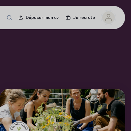
Déposer mon cv
Je recrute