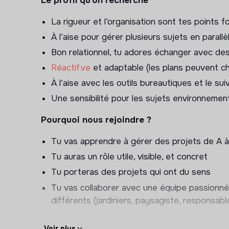
Le profil qu’on recherche
Suivre les aspects administratifs et la factur
La rigueur et l’organisation sont tes points f
Organiser les désinstallations après les fête
À l’aise pour gérer plusieurs sujets en parallè
Gérer les imprévus et adapter les plannings 
Bon relationnel, tu adores échanger avec des
Être garant.e du bon déroulé global, du premi
Réactif.ve
et adaptable (les plans peuvent c
🤝 Coordonner les animations et événement
À l’aise avec les outils bureautiques et le su
Une sensibilité pour les sujets environnemen
Brief avec le client et qualification du projet
Réaliser des propositions commerciales
Pourquoi nous rejoindre ?
Identifier l’animateur le plus adapté pour l’
Tu vas apprendre à gérer des projets de A à
Lui transmettre toutes les informations néce
Tu auras un rôle utile, visible, et concret
Informer et accompagner le client sur le déro
Tu porteras des projets qui ont du sens
S’assurer que tout est prêt pour le jour J
Tu vas collaborer avec une équipe passionné
✨ Contribuer à la satisfaction et au suivi cl
différents (jardiniers, paysagiste, responsabl
Participer à la préparation des bilans de ren
Voir plus