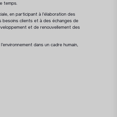
le temps.
ale, en participant à l’élaboration des
es besoins clients et à des échanges de
éveloppement et de renouvellement des
r l’environnement dans un cadre humain,
et établir une proposition commerciale
s les informations clés (accès, contacts,
équipes opérationnelles
entions