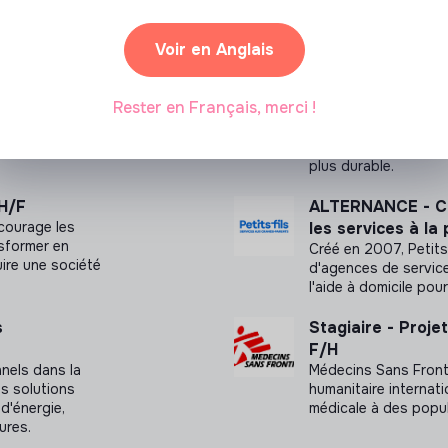
Voir en Anglais
Assistant.e en 
Rester en Français, merci !
ontre
(stage long ou a
échets. Adoptez
France Active accom
pour bâtir une écono
plus durable.
 H/F
ALTERNANCE - Ch
courage les
les services à la
nsformer en
Créé en 2007, Petits-
uire une société
d'agences de service
l'aide à domicile po
s
Stagiaire - Proj
F/H
nels dans la
Médecins Sans Fronti
s solutions
humanitaire internat
d'énergie,
médicale à des popul
ures.