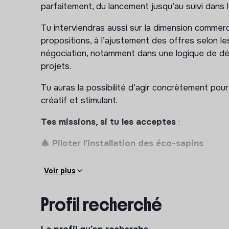
parfaitement, du lancement jusqu’au suivi dans 
Tu interviendras aussi sur la dimension commerci
propositions, à l’ajustement des offres selon l
négociation, notamment dans une logique de d
projets.
Tu auras la possibilité d’agir concrètement pou
créatif et stimulant.
Tes missions, si tu les acceptes
:
🎄 Piloter l’installation des éco-sapins
Participer au brief client, qualifier le projet 
Voir plus
Chapeauter les installations : collecter toute
contraintes terrain…)
Profil recherché
Construire et ajuster les plannings avec les 
Informer les clients sur le déroulé des interv