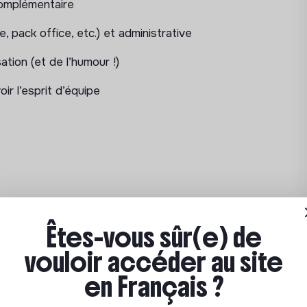
complémentaire
idats/partenaires.
, pack office, etc.) et administrative
ation (et de l’humour !)
l’orientation vers le bon programme.
ir l’esprit d’équipe
sélection et à l’organisation des comités
-rendus).
usiness plan, pitch deck, executive
du parcours.
Êtes-vous sûr(e) de
arché, persona, proposition de valeur,
vouloir accéder au site
les Ruches suivantes:
mentors, experts et partenaires.
en Français ?
IS