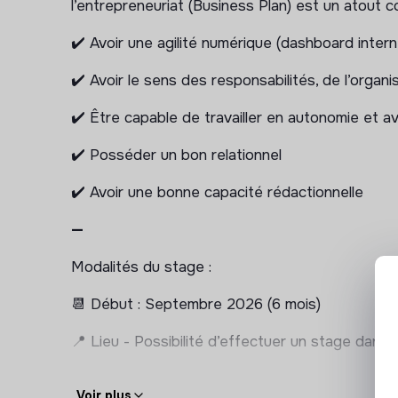
l’entrepreneuriat (Business Plan) est un atout 
Enrichir et qualifier la base de données cand
✔️ Avoir une agilité numérique (dashboard interne
2. Analyse, sélection & orientation
✔️ Avoir le sens des responsabilités, de l’organis
Assurer la qualification de premier niveau et 
✔️ Être capable de travailler en autonomie et avo
Participer aux diagnostics d’entrée, à la pré-
(logistique, convocations, supports, comptes
✔️ Posséder un bon relationnel
Contribuer à l’analyse des documents clés (b
✔️ Avoir une bonne capacité rédactionnelle
summary).
—
3. Accompagnement des entrepreneur.e.s
Modalités du stage :
Participer aux suivis individuels tout au long 
Co-animer des ateliers collectifs (étude de m
📆 Début : Septembre 2026 (6 mois)
pitch…).
📍 Lieu - Possibilité d’effectuer un stage dans 
Réaliser des mises en relation ciblées avec 
La Ruche Paris - 24 rue de l’Est, 75020 PAR
4. Communication & valorisation
Voir plus