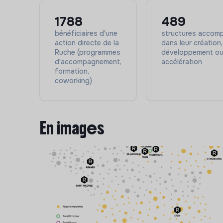
🌍 Entreprise handi-accueillante
1788
489
—
bénéficiaires d'une
structures accom
🚀 Processus de recrutem
action directe de la
dans leur création,
Ruche (programmes
développement o
d'accompagnement,
accélération
1️⃣
Un appel téléphonique
pour un premier éc
formation,
coworking)
2️⃣
Un entretien d’environ 1h
avec le manager e
3️⃣
Un entretien RH
d’environ 20 minutes.
En images