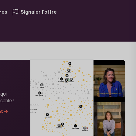
res
Signaler l'offre
 qui
sable !
nt