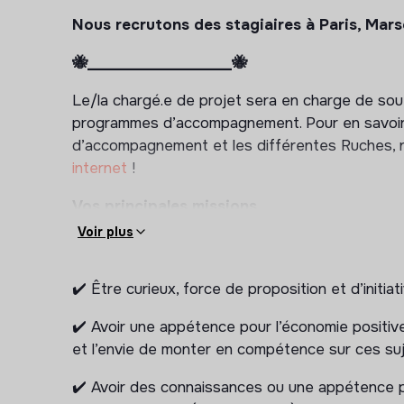
Nous recrutons des stagiaires à Paris, Marsei
🐝____________________🐝
Le/la chargé.e de projet sera en charge de sout
programmes d’accompagnement. Pour en savoir
d’accompagnement et les différentes Ruches, n’
internet
!
Vos principales missions
Voir plus
1. Mobilisation & sourcing (terrain + digital)
Couvrir des évènements locaux (forums, salon
✔️ Être curieux, force de proposition et d’initiati
aller à la rencontre des publics.
✔️ Avoir une appétence pour l’économie positive,
Organiser des sessions d’information chez les
et l’envie de monter en compétence sur ces su
associations, centres sociaux…).
Activer des relais de communication, créer des
✔️ Avoir des connaissances ou une appétence pou
scripts) et mener des actions d’acquisition (