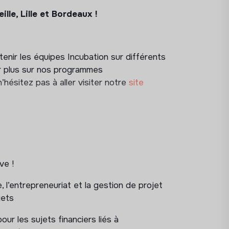
lle, Lille et Bordeaux !
enir les équipes Incubation sur différents
 plus sur nos programmes
hésitez pas à aller visiter notre
site
s, ateliers, marchés d’entrepreneurs) et
ve !
 l’entrepreneuriat et la gestion de projet
 partenaires (missions locales,
jets
 outils de sourcing (landing, formulaires,
r les sujets financiers liés à
webinaires, campagnes).