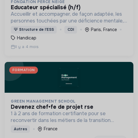
FONDATION PERCE NEIGE
educateur spécialisé (h/f)
Accueillir et accompagner, de façon adaptée, les
personnes touchées par une déficience mentale,
un handicap physique ou psychique
Paris, France
💡
Structure de l’ESS
CDI
Handicap
Il y a 4 mois
FORMATION
GREEN MANAGEMENT SCHOOL
devenez chef•fe de projet rse
1 à 2 ans de formation certifiante pour se
reconvertir dans les métiers de la transition
écologique et solidaire
France
Autres