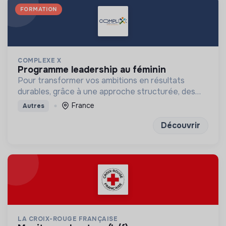
FORMATION
COMPLEXE X
programme leadership au féminin
Pour transformer vos ambitions en résultats
durables, grâce à une approche structurée, des
outils concrets et des exercices de réflexion
France
Autres
puissants
Découvrir
LA CROIX-ROUGE FRANÇAISE