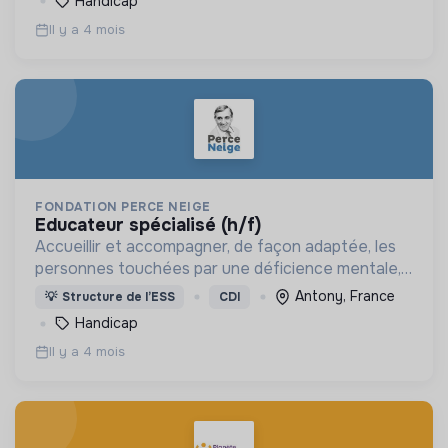
Handicap
Il y a 4 mois
FONDATION PERCE NEIGE
educateur spécialisé (h/f)
Accueillir et accompagner, de façon adaptée, les
personnes touchées par une déficience mentale,
un handicap physique ou psychique
Antony, France
💡
Structure de l’ESS
CDI
Handicap
Il y a 4 mois