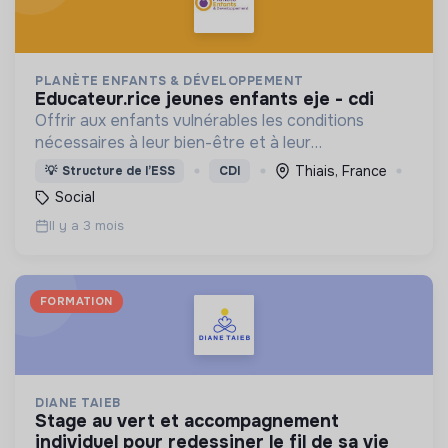
PLANÈTE ENFANTS & DÉVELOPPEMENT
educateur.rice jeunes enfants eje - cdi
Offrir aux enfants vulnérables les conditions
nécessaires à leur bien-être et à leur
épanouissement, en travaillant avec les acteurs
Thiais, France
💡
Structure de l’ESS
CDI
locaux et les familles.
Social
Il y a 3 mois
FORMATION
DIANE TAIEB
stage au vert et accompagnement
individuel pour redessiner le fil de sa vie