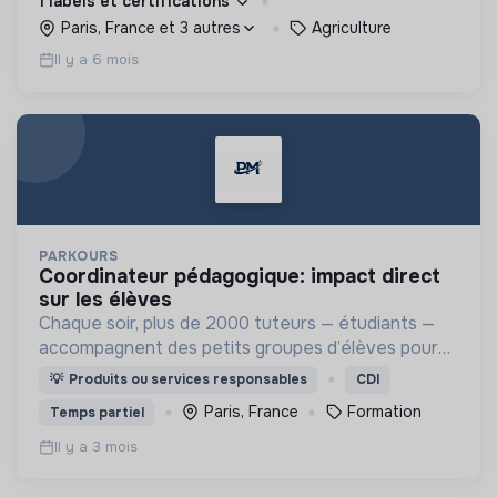
1 labels et certifications
Paris, France et 3 autres
Agriculture
Il y a 6 mois
PARKOURS
coordinateur pédagogique: impact direct
sur les élèves
Chaque soir, plus de 2000 tuteurs — étudiants —
accompagnent des petits groupes d’élèves pour
les aider à progresser, s’épanouir et redonner du
💡
Produits ou services responsables
CDI
sens à leurs apprentissages
Paris, France
Formation
Temps partiel
Il y a 3 mois