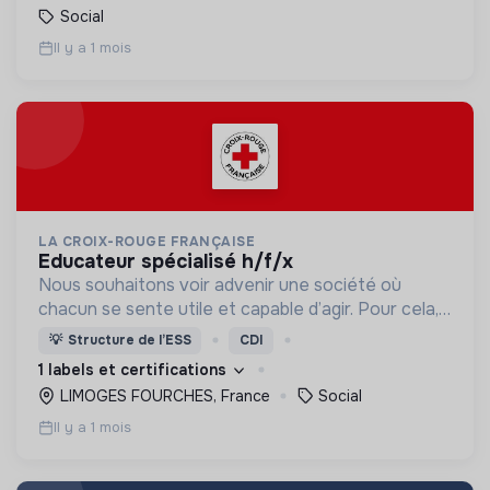
Social
Il y a 1 mois
LA CROIX-ROUGE FRANÇAISE
educateur spécialisé h/f/x
Nous souhaitons voir advenir une société où
chacun se sente utile et capable d’agir. Pour cela,
nous proposons des moyens et des lieux
💡
Structure de l’ESS
CDI
d’engagement innovants et adaptés à tous.
1 labels et certifications
LIMOGES FOURCHES, France
Social
Il y a 1 mois