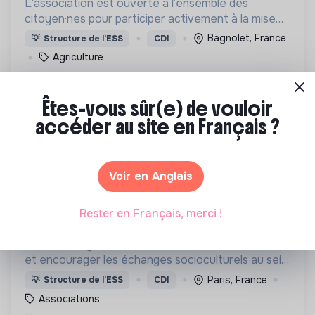
L'association est ouverte à l’ensemble des
citoyen·nes pour participer activement à la mise
en place d’une agriculture paysanne,
Bagnolet, France
💡
Structure de l’ESS
CDI
respectueuse du vivant.
Agriculture
Il y a 5 mois
Êtes-vous sûr(e) de vouloir
accéder au site en Français ?
Voir en Anglais
LE PETIT NEY
Rester en Français, merci !
médiateur/trice socioculturelle chargé(e)
des relations écoles familles
Le Petit Ney a pour but : De favoriser, développer
et encourager les échanges socioculturels au sein
d’une population aux cultures variées.
Paris, France
💡
Structure de l’ESS
CDI
Associations