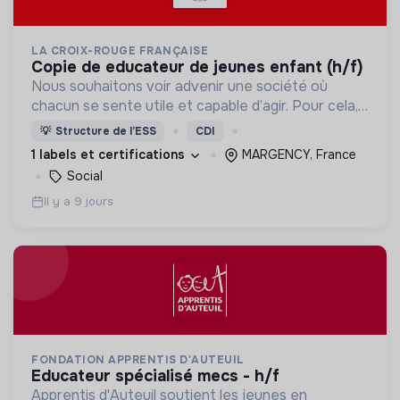
LA CROIX-ROUGE FRANÇAISE
copie de educateur de jeunes enfant (h/f)
Nous souhaitons voir advenir une société où
chacun se sente utile et capable d’agir. Pour cela,
nous proposons des moyens et des lieux
💡
Structure de l’ESS
CDI
d’engagement innovants et adaptés à tous.
1 labels et certifications
MARGENCY, France
Social
Il y a 9 jours
FONDATION APPRENTIS D'AUTEUIL
educateur spécialisé mecs - h/f
Apprentis d'Auteuil soutient les jeunes en