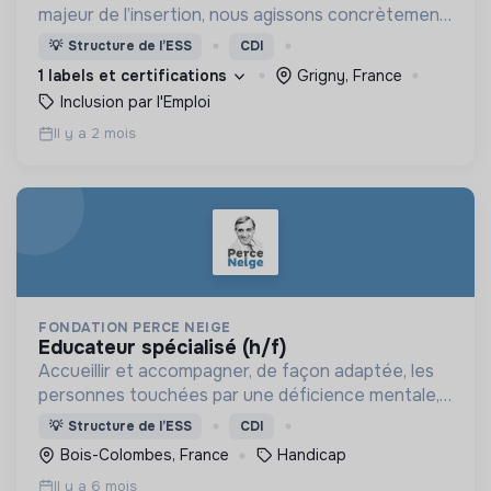
majeur de l’insertion, nous agissons concrètement
pour la transition écologique, notamment dans les
💡
Structure de l’ESS
CDI
quartiers populaires.
1 labels et certifications
Grigny, France
Inclusion par l'Emploi
Il y a 2 mois
FONDATION PERCE NEIGE
educateur spécialisé (h/f)
Accueillir et accompagner, de façon adaptée, les
personnes touchées par une déficience mentale,
un handicap physique ou psychique
💡
Structure de l’ESS
CDI
Bois-Colombes, France
Handicap
Il y a 6 mois