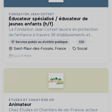
FONDATION JEAN COTXET
éducateur spécialisé / éducateur de
jeunes enfants (h/f)
La Fondation Jean Cotxet œuvre en protection
de l'enfance à travers 36 établissements et
services, et 1 000 collaborateurs accompagnant
💡
Service public ou d’utilité publique
CDI
chaque année 4 000 jeunes.
Saint-Maur-des-Fossés, France
Social
Il y a 4 mois
ÉTUDES ET CHANTIERS IDF
animateur
Chez Études et Chantiers Ile-de-France, acteur