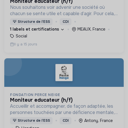
moniteur educateur (h/f)
Nous souhaitons voir advenir une société où
chacun se sente utile et capable d’agir. Pour cela,
nous proposons des moyens et des lieux
💡
Structure de l’ESS
CDI
d’engagement innovants et adaptés à tous.
1 labels et certifications
MEAUX, France
Social
Il y a 15 jours
FONDATION PERCE NEIGE
moniteur educateur (h/f)
Accueillir et accompagner, de façon adaptée, les
personnes touchées par une déficience mentale,
un handicap physique ou psychique
Antony, France
💡
Structure de l’ESS
CDI