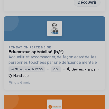
Découvrir
FONDATION PERCE NEIGE
educateur spécialisé (h/f)
Accueillir et accompagner, de façon adaptée, les
personnes touchées par une déficience mentale,
un handicap physique ou psychique
Sèvres, France
💡
Structure de l’ESS
CDI
Handicap
Il y a 6 mois