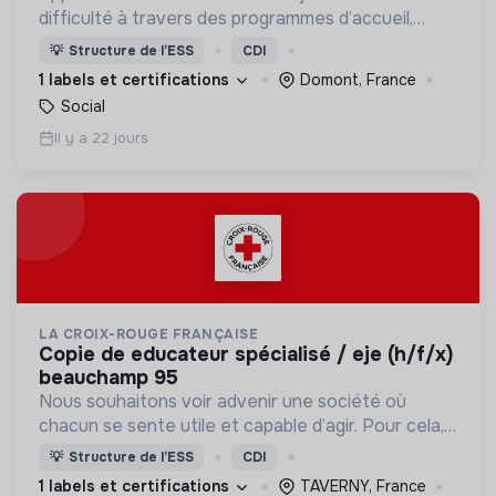
difficulté à travers des programmes d’accueil,
d’éducation, de formation et d’insertion pour leur
💡
Structure de l’ESS
CDI
permettre de devenir des hommes et des femmes
1 labels et certifications
Domont, France
debout.
Social
Il y a 22 jours
LA CROIX-ROUGE FRANÇAISE
copie de educateur spécialisé / eje (h/f/x)
beauchamp 95
Nous souhaitons voir advenir une société où
chacun se sente utile et capable d’agir. Pour cela,
nous proposons des moyens et des lieux
💡
Structure de l’ESS
CDI
d’engagement innovants et adaptés à tous.
1 labels et certifications
TAVERNY, France