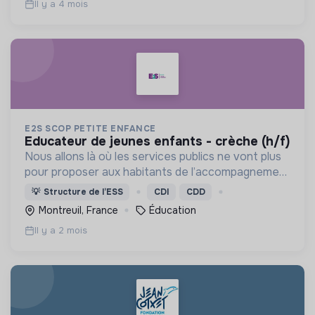
Il y a 4 mois
E2S SCOP PETITE ENFANCE
educateur de jeunes enfants - crèche (h/f)
Nous allons là où les services publics ne vont plus
pour proposer aux habitants de l’accompagnement
des territoires des solutions en matière de petite
💡
Structure de l’ESS
CDI
CDD
enfance et d’insertion professionnelle.
Montreuil, France
Éducation
Il y a 2 mois