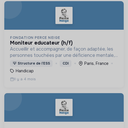
FONDATION PERCE NEIGE
moniteur educateur (h/f)
Accueillir et accompagner, de façon adaptée, les
personnes touchées par une déficience mentale,
un handicap physique ou psychique
Paris, France
💡
Structure de l’ESS
CDI
Handicap
Il y a 4 mois