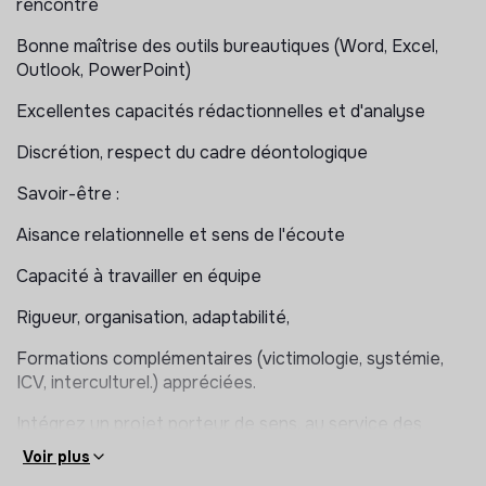
rencontre
Participer aux synthèses avec les partenaires
Bonne maîtrise des outils bureautiques (Word, Excel,
Outlook, PowerPoint)
Rédiger les notes cliniques, rapports nécessaires au
suivi des situations.
Excellentes capacités rédactionnelles et d'analyse
Travail en équipe et dynamique institutionnelle
Discrétion, respect du cadre déontologique
Participation active aux réunions d'équipe et à la
Savoir-être :
réflexion collective.
Aisance relationnelle et sens de l'écoute
Co-suivi en fonction des besoins de situations confiées.
Capacité à travailler en équipe
Respect des délais de rédaction et contribution à la
structuration des process internes.
Rigueur, organisation, adaptabilité,
Appui au développement des compétences de l'équipe
Formations complémentaires (victimologie, systémie,
(retours d'expérience, propositions de formation, etc.).
ICV, interculturel.) appréciées.
Intégrez un projet porteur de sens, au service des
familles et du lien parent-enfant.
Voir plus