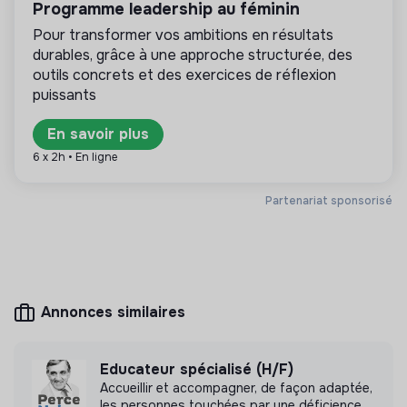
solidarité et d’utilité sociale : son mode de
Programme leadership au féminin
gestion est démocratique et participatif, et sa
Pour transformer vos ambitions en résultats
lucrativité est limitée. Il s’agit d’une association,
durables, grâce à une approche structurée, des
coopérative, fondation, mutuelle ou entreprise
ESUS.
outils concrets et des exercices de réflexion
puissants
En savoir plus
6 x 2h • En ligne
Plus d'informations
Site internet
Association
Partenariat sponsorisé
Entre 50 et 250 salariés
Associations
Annonces similaires
Mesure d'impact
Groupement Associatif CIThéA n'a pas encore
Educateur spécialisé (H/F)
transmis de mesure d'impact
Accueillir et accompagner, de façon adaptée,
les personnes touchées par une déficience