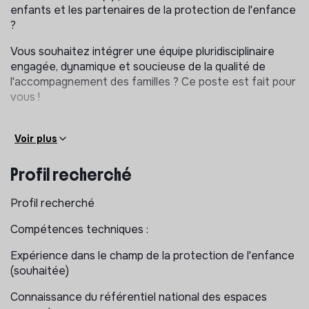
enfants et les partenaires de la protection de l'enfance
?
Vous souhaitez intégrer une équipe pluridisciplinaire
engagée, dynamique et soucieuse de la qualité de
l'accompagnement des familles ? Ce poste est fait pour
vous !
Vos missions principales : un accompagnement clinique
au service du lien familial
Voir plus
Sous la responsabilité de la cheffe de service, vous
Profil recherché
interviendrez au sein d'une équipe pluridisciplinaire. Vous
contribuez au bon déroulement des visites médiatisées
Profil recherché
et des entretiens.3
Compétences techniques :
1. Accompagnement clinique et évaluation des
situations
Expérience dans le champ de la protection de l'enfance
(souhaitée)
Conduire des entretiens d'accueil, d'évaluation et de
suivis avec les familles dans le cadre des Visites en
Connaissance du référentiel national des espaces
présence d'un tiers