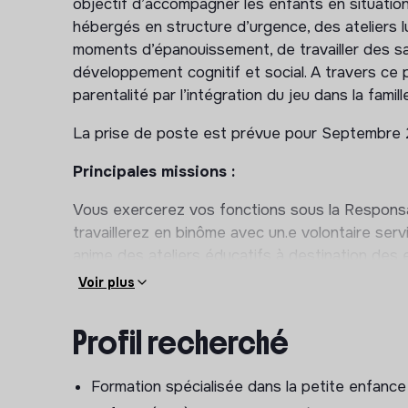
objectif d’accompagner les enfants en situation
hébergés en structure d’urgence, des ateliers l
moments d’épanouissement, de travailler des s
développement cognitif et social. A travers ce p
parentalité par l’intégration du jeu dans la famill
La prise de poste est prévue pour Septembre 
Principales missions :
Vous exercerez vos fonctions sous la Responsa
travaillerez en binôme avec un.e volontaire serv
anime des ateliers éducatifs à destination des
que les parents participent à des formations e
Voir plus
Ses missions seront les suivantes :
Profil recherché
Conception, préparation et animation des ac
mois à 3 ans
Formation spécialisée dans la petite enfanc
Réalisation d’ateliers de sensibilisation aupr