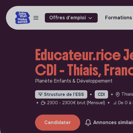
Offres d'emploi
Formations
Educateur.rice J
CDI - Thiais, Fra
Planète Enfants & Développement
Thiai
💡
Structure de l’ESS
CDI
2300 - 2300€ brut (Mensuel)
De 0 à 
Candidater
Annonces similai