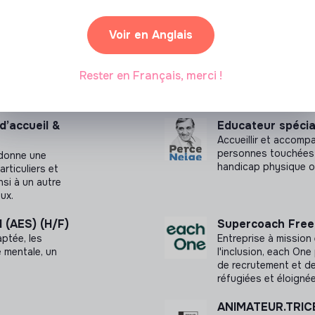
Voir en Anglais
Rester en Français, merci !
 d’accueil &
Educateur spécia
Accueillir et accomp
personnes touchées 
 donne une
handicap physique 
rticuliers et
nsi à un autre
ux.
 (AES) (H/F)
Supercoach Freel
ptée, les
Entreprise à mission
 mentale, un
l'inclusion, each On
de recrutement et d
réfugiées et éloignée
ANIMATEUR.TRIC