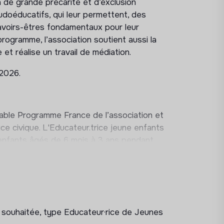
 de grande précarité et d’exclusion
udoéducatifs, qui leur permettent, des
avoirs-êtres fondamentaux pour leur
rogramme, l’association soutient aussi la
e et réalise un travail de médiation.
2026.
ble Programme France de l’association et
ice civique. L'Educateur.trice jeune enfants
 enfants âgés de 6 mois à 3 ans pendant
t des cours de Français Langue Etrangère.
tivités à déployer auprès des enfants de 6
e souhaitée, type Educateur·rice de Jeunes
ès des parents (café des parents, atelier