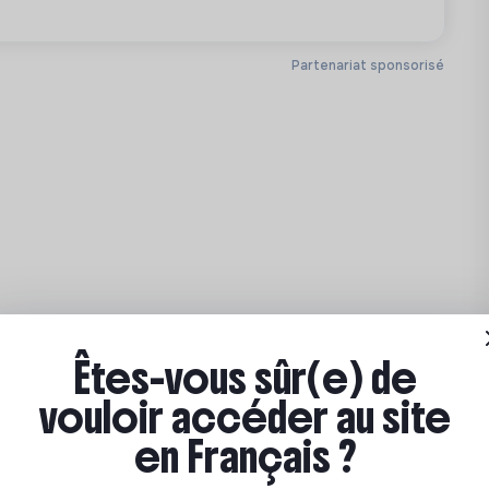
 dans lesquels nous intervenons. Vous
musocial de Paris où il n'y a pas d'équipe
ntervenir auprès de communautés de gens
Partenariat sponsorisé
les stabilisées dans des hébergements
s les départements d'Ile-de-France en
s les salles communes des structures
Êtes-vous sûr(e) de
vouloir accéder au site
en Français ?