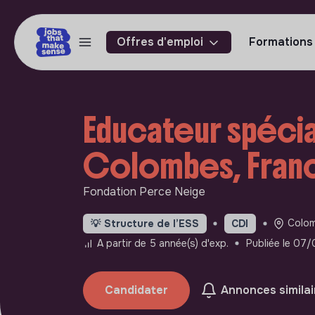
Offres d'emploi
Formations
Educateur spécial
Colombes, Fran
Fondation Perce Neige
Colom
💡
Structure de l’ESS
CDI
A partir de 5 année(s) d'exp.
Publiée le 07
Candidater
Annonces similai