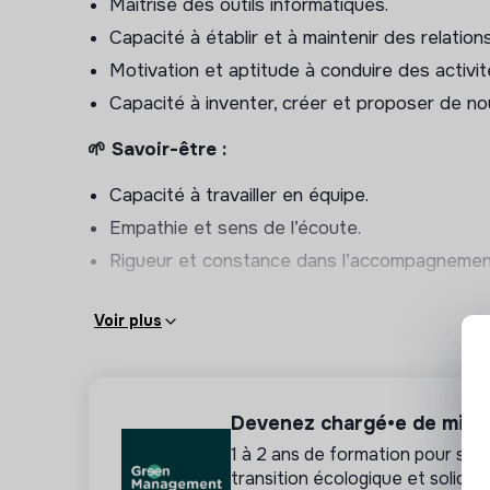
Maîtrise des outils informatiques.
Capacité à établir et à maintenir des relation
📋 Contrat :
CDI
Motivation et aptitude à conduire des activi
🕰
Début :
1er septembre 2026
Capacité à inventer, créer et proposer de n
🖇
Organisation du travail :
🌱 Savoir-être :
Temps plein
Capacité à travailler en équipe.
Horaires de jour
Empathie et sens de l’écoute.
Pas de travail le week-end
Rigueur et constance dans l’accompagneme
💸 Rémunération
: selon la CCN 66, avec repr
Fourchette indicative (sans sujétions d'internat)
Voir plus
(entre 5 et 14 ans d’ancienneté)
, ajustable se
🌈 Avantages
: Mutuelle prise en charge à 100%
Devenez chargé•e de miss
Permis B obligatoire
1 à 2 ans de formation pour se r
transition écologique et solidair
💡VOS MISSIONS