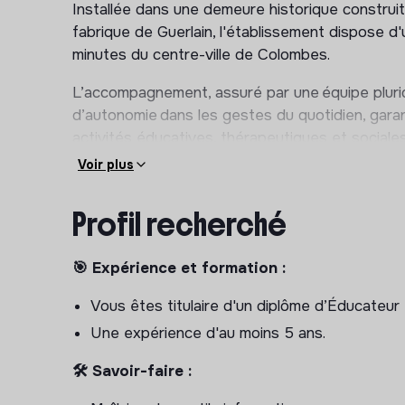
Installée dans une demeure historique construit
fabrique de Guerlain, l'établissement dispose d
minutes du centre-ville de Colombes.
L’accompagnement, assuré par une équipe pluridis
d’autonomie dans les gestes du quotidien, garan
activités éducatives, thérapeutiques et social
chacun.
Voir plus
Fidèle à l’esprit insufflé par Lino Ventura, la Ma
Profil recherché
Fondation Perce-Neige : générosité, respect e
porté par une approche bienveillante, inclusive
favorisant l’épanouissement, la dignité et la qu
🎯 Expérience et formation :
handicap.
Vous êtes titulaire d'un diplôme d’Éducateur
📍 Lieu :
Maison Perce-Neige de Colombes,
Une expérience d'au moins 5 ans.
18, avenue Ménelotte – 92700 Colombes
🛠 Savoir-faire :
CE QUE NOUS VOUS PROPOSONS