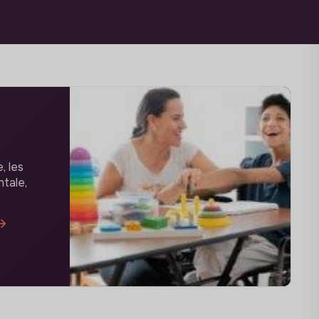
, les
tale,