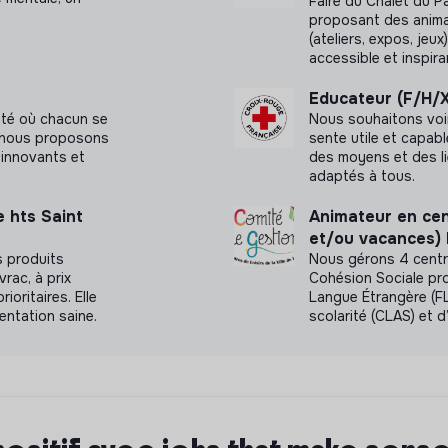
Faire du Chalet du P
proposant des anima
(ateliers, expos, jeu
er d'Éducateur Spécialisé, découvrez nos
accessible et inspira
Educateur (F/H/
été où chacun se
Nous souhaitons voi
a, nous proposons
sente utile et capab
innovants et
des moyens et des l
adaptés à tous.
e hts Saint
Animateur en cent
et/ou vacances)
s produits
Nous gérons 4 centre
vrac, à prix
Cohésion Sociale pr
ioritaires. Elle
Langue Étrangère (F
imentation saine.
scolarité (CLAS) et d