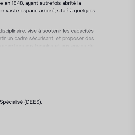
e en 1848, ayant autrefois abrité la
'un vaste espace arboré, situé à quelques
ciplinaire, vise à soutenir les capacités
tir un cadre sécurisant, et proposer des
es adaptées aux besoins et aux envies de
ison incarne les valeurs fondatrices de la
t rigueur. Chaque accompagnement y est
 et centrée sur la personne, dans un cadre
alité de vie des personnes en situation de
 Spécialisé (DEES).