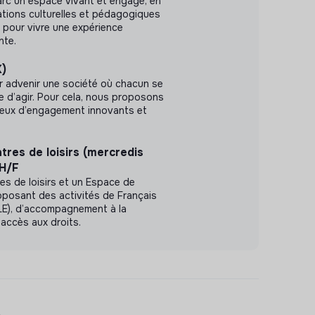
arc un espace vivant et engagé, en
tions culturelles et pédagogiques
x) pour vivre une expérience
nte.
X)
r advenir une société où chacun se
le d’agir. Pour cela, nous proposons
ieux d’engagement innovants et
res de loisirs (mercredis
 H/F
s de loisirs et un Espace de
oposant des activités de Français
LE), d’accompagnement à la
’accès aux droits.