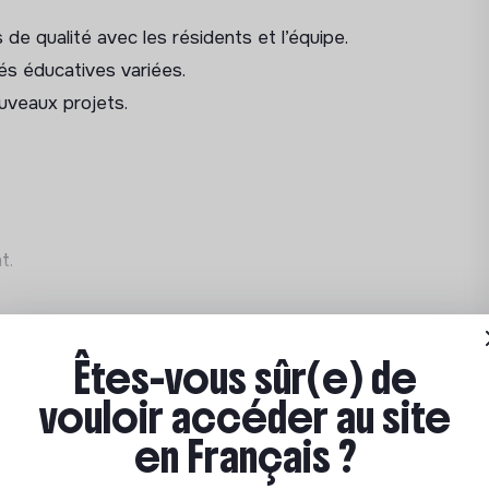
s de qualité avec les résidents et l’équipe.
tés éducatives variées.
ouveaux projets.
nt.
ise d’ancienneté et prime SEGUR.
 :
2 396 € à 2 878 € brut mensuels
lon le profil et l’expérience.
Êtes-vous sûr(e) de
 par l’employeur.
vouloir accéder au site
ion développement durable
en Français ?
econvertir dans les métiers de la
e