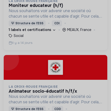
LA CROIX-ROUGE FRANÇAISE
moniteur educateur (h/f)
Nous souhaitons voir advenir une société où
chacun se sente utile et capable d’agir. Pour cela,
nous proposons des moyens et des lieux
💡
Structure de l’ESS
CDI
d’engagement innovants et adaptés à tous.
1 labels et certifications
MEAUX, France
Social
Il y a 14 jours
LA CROIX-ROUGE FRANÇAISE
animateur socio-éducatif h/f/x
Nous souhaitons voir advenir une société où
chacun se sente utile et capable d’agir. Pour cela,
nous proposons des moyens et des lieux
💡
Structure de l’ESS
CDD