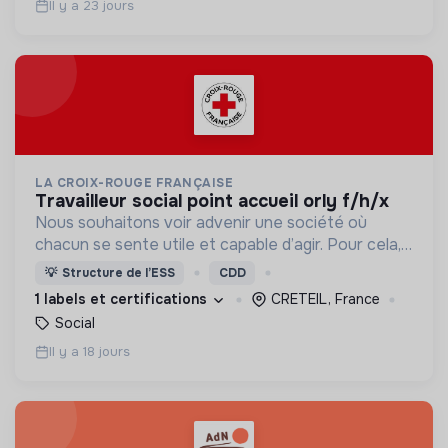
Il y a 23 jours
LA CROIX-ROUGE FRANÇAISE
travailleur social point accueil orly f/h/x
Nous souhaitons voir advenir une société où
chacun se sente utile et capable d’agir. Pour cela,
nous proposons des moyens et des lieux
💡
Structure de l’ESS
CDD
d’engagement innovants et adaptés à tous.
1 labels et certifications
CRETEIL, France
Social
Il y a 18 jours