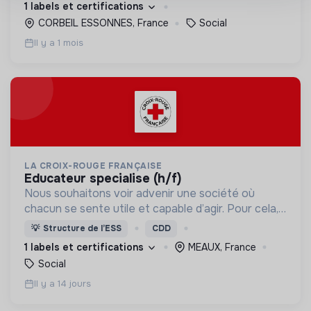
1 labels et certifications
CORBEIL ESSONNES, France
Social
Il y a 1 mois
LA CROIX-ROUGE FRANÇAISE
educateur specialise (h/f)
Nous souhaitons voir advenir une société où
chacun se sente utile et capable d’agir. Pour cela,
nous proposons des moyens et des lieux
💡
Structure de l’ESS
CDD
d’engagement innovants et adaptés à tous.
1 labels et certifications
MEAUX, France
Social
Il y a 14 jours