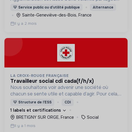
des 21 communes membres de construire un cadre
💡
Service public ou d’utilité publique
Alternance
de vie durable, solidaire et attractif pour ses 208
Sainte-Geneviève-des-Bois, France
000 habitants
Il y a 2 mois
LA CROIX-ROUGE FRANÇAISE
travailleur social cdi cada(f/h/x)
Nous souhaitons voir advenir une société où
chacun se sente utile et capable d’agir. Pour cela,
nous proposons des moyens et des lieux
💡
Structure de l’ESS
CDI
d’engagement innovants et adaptés à tous.
1 labels et certifications
BRETIGNY SUR ORGE, France
Social
Il y a 1 mois