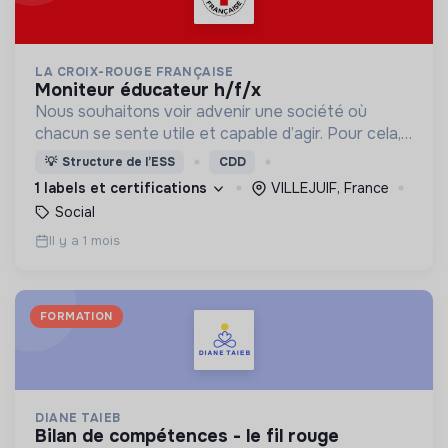
LA CROIX-ROUGE FRANÇAISE
moniteur éducateur h/f/x
Nous souhaitons voir advenir une société où
chacun se sente utile et capable d’agir. Pour cela,
nous proposons des moyens et des lieux
💡
Structure de l’ESS
CDD
d’engagement innovants et adaptés à tous.
1 labels et certifications
VILLEJUIF, France
Social
Il y a 1 mois
FORMATION
DIANE TAIEB
bilan de compétences - le fil rouge