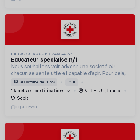
LA CROIX-ROUGE FRANÇAISE
educateur specialise h/f
Nous souhaitons voir advenir une société où
chacun se sente utile et capable d’agir. Pour cela,
nous proposons des moyens et des lieux
💡
Structure de l’ESS
CDI
d’engagement innovants et adaptés à tous.
1 labels et certifications
VILLEJUIF, France
Social
Il y a 1 mois