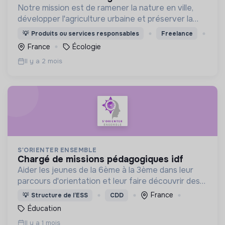
Notre mission est de ramener la nature en ville,
développer l'agriculture urbaine et préserver la
biodiversité.
💡
Produits ou services responsables
Freelance
France
Écologie
Il y a 2 mois
S'ORIENTER ENSEMBLE
chargé de missions pédagogiques idf
Aider les jeunes de la 6ème à la 3ème dans leur
parcours d'orientation et leur faire découvrir des
domaines d'activités de manière ludique.
France
💡
Structure de l’ESS
CDD
Éducation
Il y a 1 mois