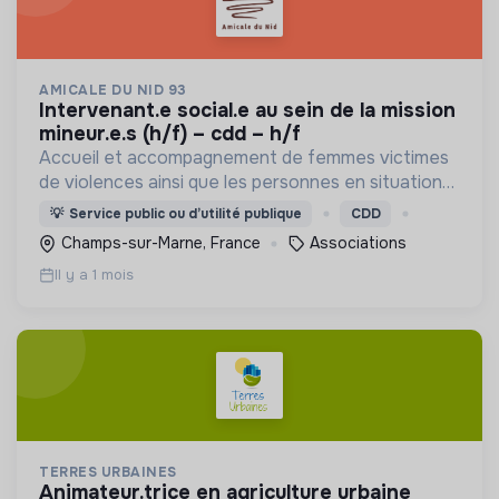
AMICALE DU NID 93
intervenant.e social.e au sein de la mission
mineur.e.s (h/f) – cdd – h/f
Accueil et accompagnement de femmes victimes
de violences ainsi que les personnes en situation
de grande précarité, dans une démarche fondée
💡
Service public ou d’utilité publique
CDD
sur le respect, la solidarité et l’inclusion.
Champs-sur-Marne, France
Associations
Il y a 1 mois
TERRES URBAINES
animateur.trice en agriculture urbaine