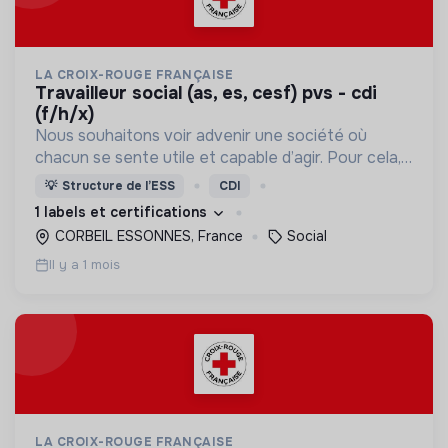
LA CROIX-ROUGE FRANÇAISE
travailleur social (as, es, cesf) pvs - cdi
(f/h/x)
Nous souhaitons voir advenir une société où
chacun se sente utile et capable d’agir. Pour cela,
nous proposons des moyens et des lieux
💡
Structure de l’ESS
CDI
d’engagement innovants et adaptés à tous.
1 labels et certifications
CORBEIL ESSONNES, France
Social
Il y a 1 mois
LA CROIX-ROUGE FRANÇAISE