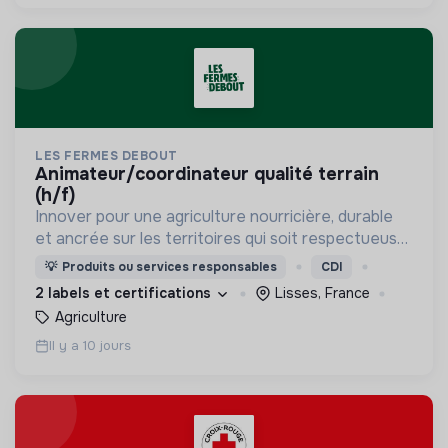
LES FERMES DEBOUT
animateur/coordinateur qualité terrain
(h/f)
Innover pour une agriculture nourricière, durable
et ancrée sur les territoires qui soit respectueuse
de l'humain et des écosystèmes
💡
Produits ou services responsables
CDI
2 labels et certifications
Lisses, France
Agriculture
Il y a 10 jours