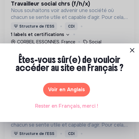
travailleur social chrs (f/h/x)
Nous souhaitons voir advenir une société où
chacun se sente utile et capable d’agir. Pour cela,
nous proposons des moyens et des lieux
💡
Structure de l’ESS
CDI
d’engagement innovants et adaptés à tous.
1 labels et certifications
CORBEIL ESSONNES, France
Social
Il y a 23 jours
Êtes-vous sûr(e) de vouloir
accéder au site en Français ?
Voir en Anglais
Rester en Français, merci !
LA CROIX-ROUGE FRANÇAISE
travailleur social chrs (f/h/x)
Nous souhaitons voir advenir une société où
chacun se sente utile et capable d’agir. Pour cela,
nous proposons des moyens et des lieux
💡
Structure de l’ESS
CDI
d’engagement innovants et adaptés à tous.