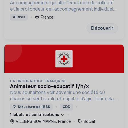
Accompagnement qui allie l'émulation du collectif
et la profondeur de l'accompagnement individuel
pour construire sa prochaine étape avec
France
Autres
discernement et confiance
Découvrir
LA CROIX-ROUGE FRANÇAISE
animateur socio-educatif f/h/x
Nous souhaitons voir advenir une société où
chacun se sente utile et capable d’agir. Pour cela,
nous proposons des moyens et des lieux
💡
Structure de l’ESS
CDD
d’engagement innovants et adaptés à tous.
1 labels et certifications
VILLIERS SUR MARNE, France
Social