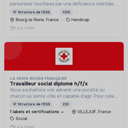
personnes touchées par une déficience mentale,
un handicap physique ou psychique
💡
Structure de l’ESS
CDD
Bourg-la-Reine, France
Handicap
Il y a 1 mois
LA CROIX-ROUGE FRANÇAISE
travailleur social diplome h/f/x
Nous souhaitons voir advenir une société où
chacun se sente utile et capable d’agir. Pour cela,
nous proposons des moyens et des lieux
💡
Structure de l’ESS
CDI
d’engagement innovants et adaptés à tous.
1 labels et certifications
VILLEJUIF, France
Social
Il y a 1 mois