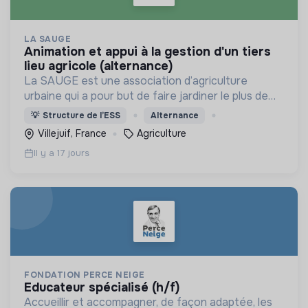
LA SAUGE
animation et appui à la gestion d'un tiers
lieu agricole (alternance)
La SAUGE est une association d’agriculture
urbaine qui a pour but de faire jardiner le plus de
monde possible 2h par semaine de manière
💡
Structure de l’ESS
Alternance
respectueuse du vivant.
Villejuif, France
Agriculture
Il y a 17 jours
FONDATION PERCE NEIGE
educateur spécialisé (h/f)
Accueillir et accompagner, de façon adaptée, les