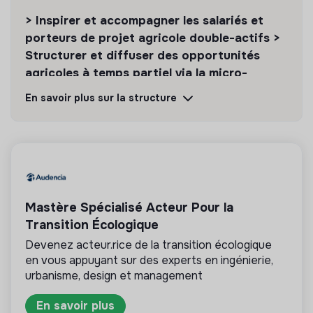
À plus long terme, la structure agricole pourra évoluer
> Inspirer et accompagner les salariés et
pour
héberger des activités non-agricoles
,
porteurs de projet agricole double-actifs >
permettant d’intégrer la pluri-activité au sein de la
Structurer et diffuser des opportunités
même entreprise.
agricoles à temps partiel via la micro-
association ou le salariat
Autrement dit : vous pouvez venir pour la saison… et
En savoir plus sur la structure
imaginer plus.
Découvrir
Suivre
💡
Structure de l’ESS
Mastère Spécialisé Acteur Pour la
Cette structure repose sur un principe de
solidarité et d’utilité sociale : son mode de
Transition Écologique
gestion est démocratique et participatif, et sa
Devenez acteur.rice de la transition écologique
lucrativité est limitée. Il s’agit d’une association,
en vous appuyant sur des experts en ingénierie,
coopérative, fondation, mutuelle ou entreprise
ESUS.
urbanisme, design et management
En savoir plus