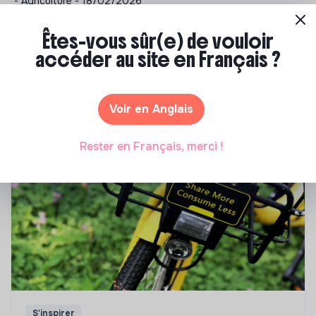
- Agriculture - 18/02/2026
Êtes-vous sûr(e) de vouloir
accéder au site en Français ?
Notre sélection de formations à impact
Tu souhaites te réorienter mais tu ne sais pas par où
commencer ? Pas de panique, on te propose une
Voir en Anglais
sélection de formations aux métiers de la transition
écologique et solidaire !
Rester en Français, merci !
S'inspirer