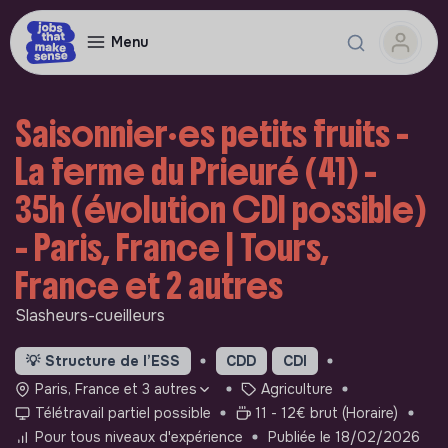
Menu
Saisonnier·es petits fruits -
La ferme du Prieuré (41) -
35h (évolution CDI possible)
- Paris, France | Tours,
France et 2 autres
Slasheurs-cueilleurs
💡
Structure de l’ESS
CDD
CDI
Paris, France et 3 autres
Agriculture
Télétravail partiel possible
11 - 12€ brut (Horaire)
Pour tous niveaux d'expérience
Publiée le 18/02/2026