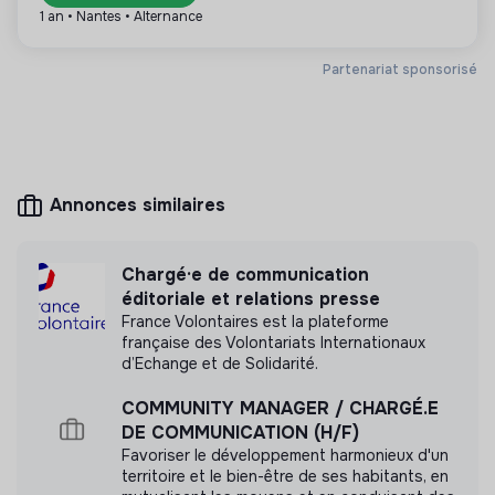
1 an • Nantes • Alternance
Plus d'informations
Partenariat sponsorisé
Site internet
Association
< 15 personnes
Agriculture
Annonces similaires
Mesure d'impact
Chargé·e de communication
Slasheurs-cueilleurs n'a pas encore transmis de
éditoriale et relations presse
mesure d'impact
France Volontaires est la plateforme
française des Volontariats Internationaux
d’Echange et de Solidarité.
COMMUNITY MANAGER / CHARGÉ.E
Labels et certifications
DE COMMUNICATION (H/F)
Favoriser le développement harmonieux d'un
La plateforme des double-actifs
territoire et le bien-être de ses habitants, en