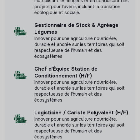
agricoles.
mutualisant les moyens et en conduisant des
projets pour l'avenir, incluant la transition
écologique et sociale.
Gestionnaire de Stock & Agréage
Légumes
Pratiques et politiques internes
Innover pour une agriculture nourricière,
durable et ancrée sur les territoires qui soit
Avantages sociaux
respectueuse de l'humain et des
écosystèmes
Partage de la valeur
Chef d'Équipe Station de
Diversité et inclusion
Conditionnement (H/F)
Innover pour une agriculture nourricière,
Recrutement inclusif
durable et ancrée sur les territoires qui soit
Représentation équilibrée
respectueuse de l'humain et des
écosystèmes
Principes de gouvernance
Logisticien / Cariste Polyvalent (H/F)
Innover pour une agriculture nourricière,
Assemblées générales ouvertes
durable et ancrée sur les territoires qui soit
Autonomie des équipes
respectueuse de l'humain et des
Gouvernance partagée
écosystèmes