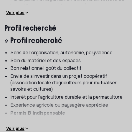
la myrtille, parcours pédagogique…)
Voir plus
À partir du 15 juin – Saison des myrtilles
Profil recherché
Productions
🌼 Profil recherché
Myrtilles (et diversification à venir)
Missions
Sens de l’organisation, autonomie, polyvalence
Soin du matériel et des espaces
Fertilisation, désherbage, tonte
Bon relationnel, goût du collectif
Récolte / cueillette
Envie de s’investir dans un projet coopératif
Conditionnement
(association locale d’agriculteurs pour mutualiser
Transformation (gâteaux, sorbets, jus…)
savoirs et cultures)
Accueil du public : cueillette à la ferme
Intérêt pour l’agriculture durable et la permaculture
Vente sur événements locaux (notamment le village
Expérience agricole ou paysagère appréciée
solognot de la FFE à Lamotte-Beuvron)
Permis B indispensable
Animation et organisation de la fête de la myrtille
(juillet)
Voir plus