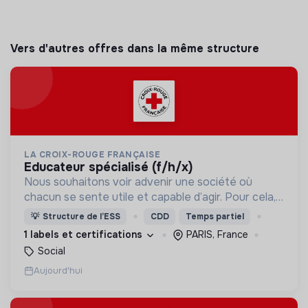
Vers d'autres offres dans la même structure
LA CROIX-ROUGE FRANÇAISE
educateur spécialisé (f/h/x)
Nous souhaitons voir advenir une société où
chacun se sente utile et capable d’agir. Pour cela,
nous proposons des moyens et des lieux
💡
Structure de l’ESS
CDD
Temps partiel
d’engagement innovants et adaptés à tous.
1 labels et certifications
PARIS, France
Social
Aujourd'hui