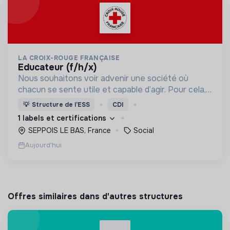
LA CROIX-ROUGE FRANÇAISE
educateur (f/h/x)
Nous souhaitons voir advenir une société où
chacun se sente utile et capable d’agir. Pour cela,
nous proposons des moyens et des lieux
💡
Structure de l’ESS
CDI
d’engagement innovants et adaptés à tous.
1 labels et certifications
SEPPOIS LE BAS, France
Social
Aujourd'hui
Offres similaires dans d'autres structures