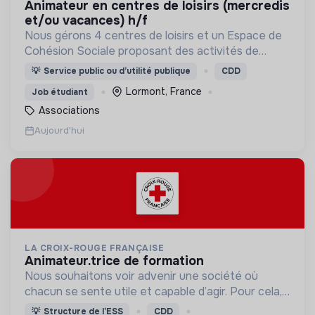
animateur en centres de loisirs (mercredis
et/ou vacances) h/f
Nous gérons 4 centres de loisirs et un Espace de
Cohésion Sociale proposant des activités de
Français Langue Étrangère (FLE),
💡
Service public ou d’utilité publique
CDD
d’accompagnement à la scolarité (CLAS) et
Lormont, France
Job étudiant
d’accès aux droits.
Associations
Aujourd'hui
LA CROIX-ROUGE FRANÇAISE
animateur.trice de formation
Nous souhaitons voir advenir une société où
chacun se sente utile et capable d’agir. Pour cela,
nous proposons des moyens et des lieux
💡
Structure de l’ESS
CDD