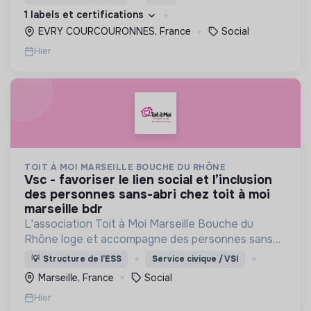
d’engagement innovants et adaptés à tous.
1 labels et certifications
EVRY COURCOURONNES, France
Social
Hier
TOIT À MOI MARSEILLE BOUCHE DU RHÔNE
vsc - favoriser le lien social et l’inclusion
des personnes sans-abri chez toit à moi
marseille bdr
L'association Toit à Moi Marseille Bouche du
Rhône loge et accompagne des personnes sans
abris vers un avenir sans rue.
💡
Structure de l’ESS
Service civique / VSI
Marseille, France
Social
Hier