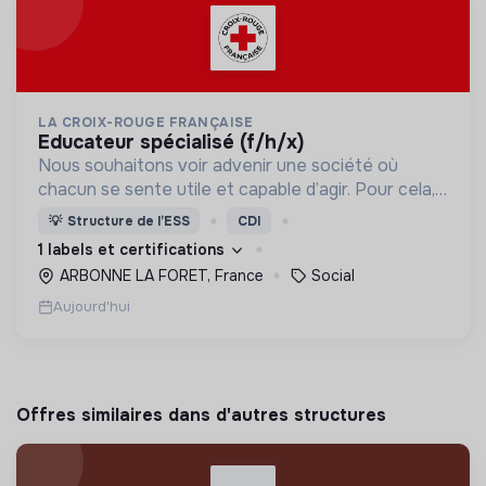
LA CROIX-ROUGE FRANÇAISE
educateur spécialisé (f/h/x)
Nous souhaitons voir advenir une société où
chacun se sente utile et capable d’agir. Pour cela,
nous proposons des moyens et des lieux
💡
Structure de l’ESS
CDI
d’engagement innovants et adaptés à tous.
1 labels et certifications
ARBONNE LA FORET, France
Social
Aujourd'hui
Offres similaires dans d'autres structures