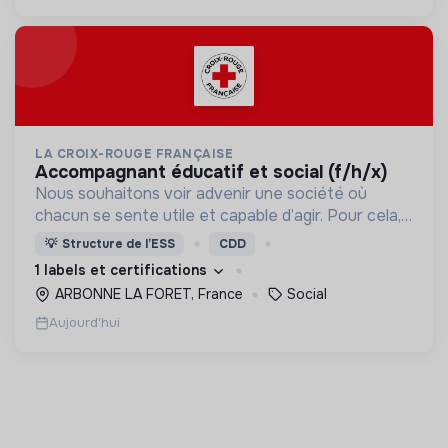
LA CROIX-ROUGE FRANÇAISE
accompagnant éducatif et social (f/h/x)
Nous souhaitons voir advenir une société où
chacun se sente utile et capable d’agir. Pour cela,
nous proposons des moyens et des lieux
💡
Structure de l’ESS
CDD
d’engagement innovants et adaptés à tous.
1 labels et certifications
ARBONNE LA FORET, France
Social
Aujourd'hui