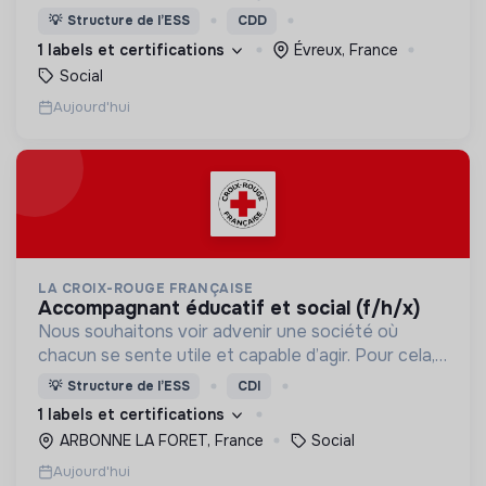
d’éducation, de formation et d’insertion pour leur
💡
Structure de l’ESS
CDD
permettre de devenir des hommes et des femmes
1 labels et certifications
Évreux, France
debout.
Social
Aujourd'hui
LA CROIX-ROUGE FRANÇAISE
accompagnant éducatif et social (f/h/x)
Nous souhaitons voir advenir une société où
chacun se sente utile et capable d’agir. Pour cela,
nous proposons des moyens et des lieux
💡
Structure de l’ESS
CDI
d’engagement innovants et adaptés à tous.
1 labels et certifications
ARBONNE LA FORET, France
Social
Aujourd'hui