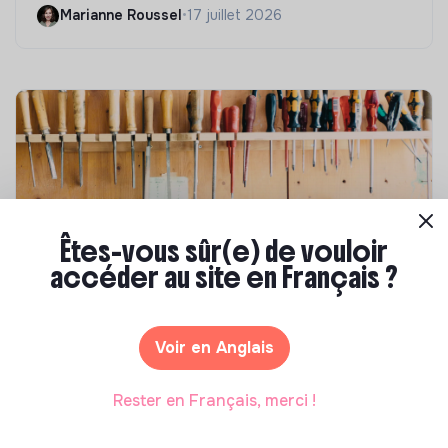
Marianne Roussel
•
17 juillet 2026
Êtes-vous sûr(e) de vouloir
accéder au site en Français ?
Compétences & formations
Comment se former à la transition écologique
Voir en Anglais
?
Marianne Roussel
•
09 janvier 2024
Rester en Français, merci !