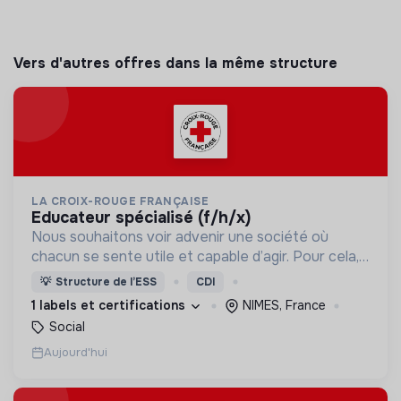
Vers d'autres offres dans la même structure
LA CROIX-ROUGE FRANÇAISE
educateur spécialisé (f/h/x)
Nous souhaitons voir advenir une société où
chacun se sente utile et capable d’agir. Pour cela,
nous proposons des moyens et des lieux
💡
Structure de l’ESS
CDI
d’engagement innovants et adaptés à tous.
1 labels et certifications
NIMES, France
Social
Aujourd'hui