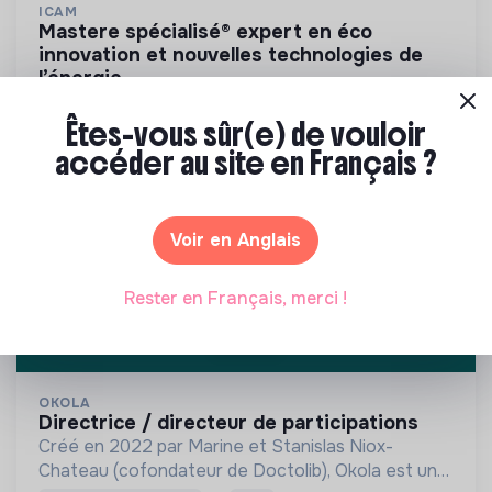
ICAM
mastere spécialisé® expert en éco
innovation et nouvelles technologies de
l’énergie
12 mois pour former des spécialistes de
l’amélioration de l’efficacité énergétique et du
Êtes-vous sûr(e) de vouloir
développement des énergies renouvelables
accéder au site en Français ?
France
Autres
Découvrir
Voir en Anglais
Rester en Français, merci !
OKOLA
directrice / directeur de participations
Créé en 2022 par Marine et Stanislas Niox-
Chateau (cofondateur de Doctolib), Okola est un