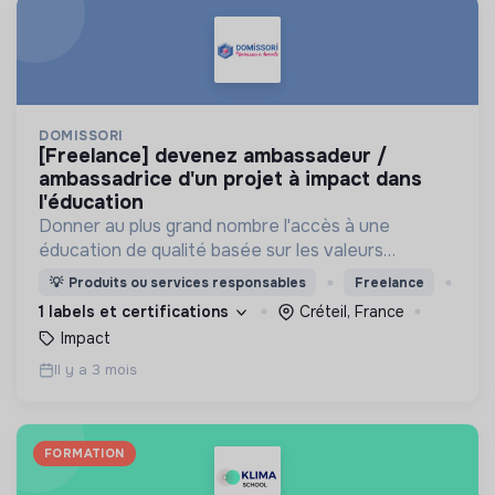
DOMISSORI
[freelance] devenez ambassadeur /
ambassadrice d'un projet à impact dans
l'éducation
Donner au plus grand nombre l'accès à une
éducation de qualité basée sur les valeurs
Montessori et au moindre coût !
💡
Produits ou services responsables
Freelance
1 labels et certifications
Créteil, France
Impact
Il y a 3 mois
FORMATION