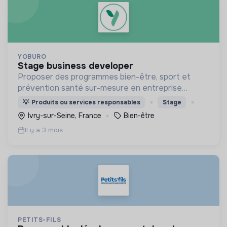
YOBURO
stage business developer
Proposer des programmes bien-être, sport et
prévention santé sur-mesure en entreprise
partout en France. En présentiel ou par visio.
💡
Produits ou services responsables
Stage
Ivry-sur-Seine, France
Bien-être
Il y a 3 mois
PETITS-FILS