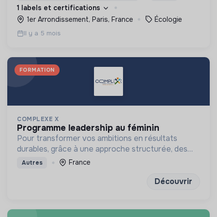
1 labels et certifications
1er Arrondissement, Paris, France
Écologie
Il y a 5 mois
FORMATION
COMPLEXE X
programme leadership au féminin
Pour transformer vos ambitions en résultats
durables, grâce à une approche structurée, des
outils concrets et des exercices de réflexion
France
Autres
puissants
Découvrir