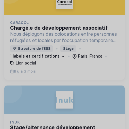
CARACOL
chargé.e de développement associatif
Nous déployons des colocations entre personnes
réfugiées et locales par l'occupation temporaire
de lieux vides.
💡
Structure de l’ESS
Stage
1 labels et certifications
Paris, France
Lien social
Il y a 3 mois
INUK
stage/alternance développement