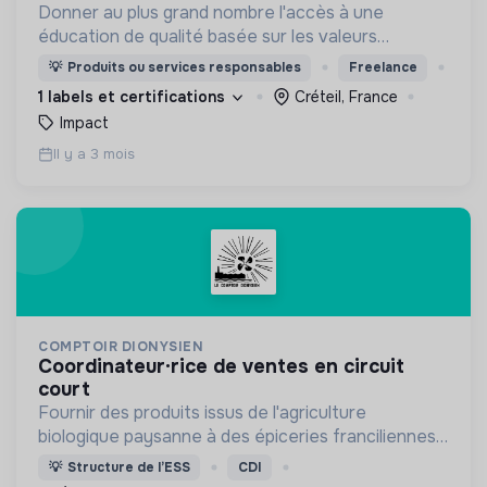
Donner au plus grand nombre l'accès à une
éducation de qualité basée sur les valeurs
Montessori et au moindre coût !
💡
Produits ou services responsables
Freelance
1 labels et certifications
Créteil, France
Impact
Il y a 3 mois
COMPTOIR DIONYSIEN
coordinateur·rice de ventes en circuit
court
Fournir des produits issus de l'agriculture
biologique paysanne à des épiceries franciliennes,
créer un lien entre des producteurs et des lieux de
💡
Structure de l’ESS
CDI
vente