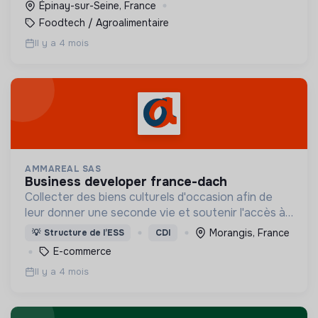
Épinay-sur-Seine, France
Foodtech / Agroalimentaire
Il y a 4 mois
AMMAREAL SAS
business developer france-dach
Collecter des biens culturels d'occasion afin de
leur donner une seconde vie et soutenir l'accès à
la culture pour le plus grand nombre.
Morangis, France
💡
Structure de l’ESS
CDI
E-commerce
Il y a 4 mois