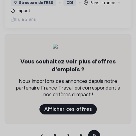
fonds de dotation dédié à améliorer le bien-être
Paris, France
💡
Structure de l’ESS
CDI
des enfants en France.
Impact
Il y a 2 ans
Vous souhaitez voir plus d'offres
d'emplois ?
Nous importons des annonces depuis notre
partenaire France Travail qui correspondent à
nos critères d'impact !
Afficher ces offres
<
6
7
8
9