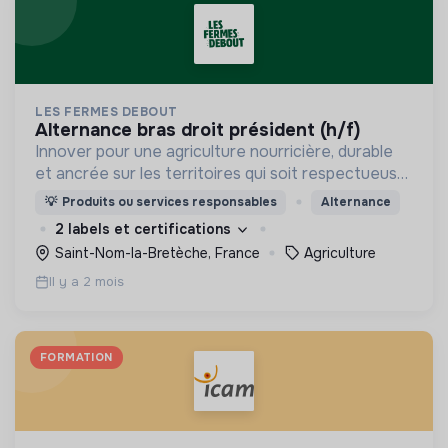
LES FERMES DEBOUT
alternance bras droit président (h/f)
Innover pour une agriculture nourricière, durable
et ancrée sur les territoires qui soit respectueuse
de l'humain et des écosystèmes
💡
Produits ou services responsables
Alternance
2 labels et certifications
Saint-Nom-la-Bretèche, France
Agriculture
Il y a 2 mois
FORMATION