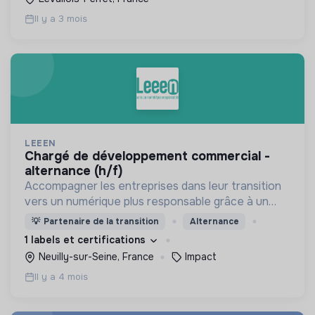
Il y a 3 mois
LEEEN
chargé de développement commercial -
alternance (h/f)
Accompagner les entreprises dans leur transition
vers un numérique plus responsable grâce à un
calculateur et une méthodologie que nous avons
💡
Partenaire de la transition
Alternance
développés (IT-Score) et qui évalue la
1 labels et certifications
performance des SI
Neuilly-sur-Seine, France
Impact
Il y a 4 mois