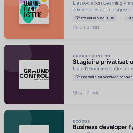
L'association Learning Pla
aux besoins de la jeunesse 
💡
Structure de l’ESS
St
Il y a 2 mois
GROUND CONTROL
stagiaire privatisati
Lieu d’expérimentation et d’
💡
Produits ou services respon
Il y a 2 mois
ECOCO2
business developer f