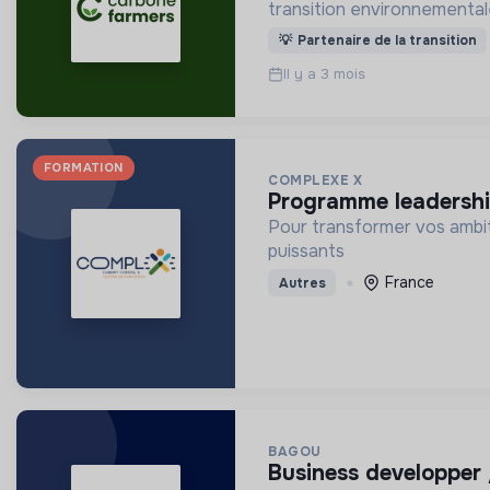
transition environnemental
💡
Partenaire de la transition
Il y a 3 mois
FORMATION
COMPLEXE X
programme leadershi
Pour transformer vos ambit
puissants
France
Autres
BAGOU
business developper 