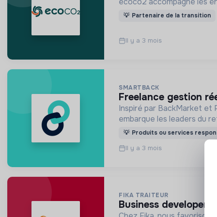
ecoco2 accompagne les entre
💡
Partenaire de la transition
Il y a 3 mois
SMARTBACK
freelance gestion ré
Inspiré par BackMarket et 
embarque les leaders du reta
💡
Produits ou services respon
Il y a 3 mois
FIKA TRAITEUR
business developer (
Chez Fika, nous favorisons 