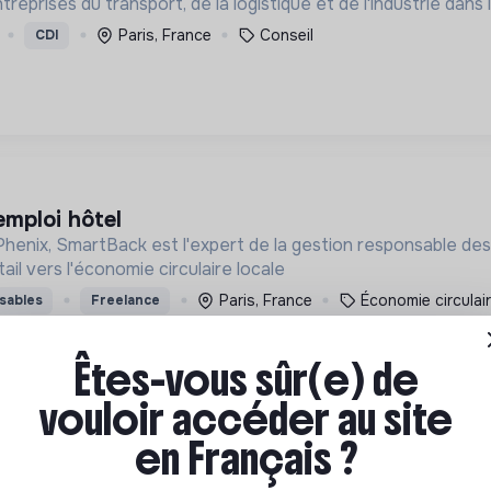
prises du transport, de la logistique et de l'industrie dans
Paris, France
Conseil
CDI
emploi hôtel
Phenix, SmartBack est l'expert de la gestion responsable de
il vers l'économie circulaire locale
Paris, France
Économie circulai
sables
Freelance
Êtes-vous sûr(e) de
vouloir accéder au site
en Français ?
en stage)
l’inclusion des personnes en situation de handicap, de la terr