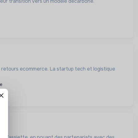
 leur transition vers un modèle décarboné.
s retours ecommerce. La startup tech et logistique
re
e à l'assiette, en nouant des partenariats avec des