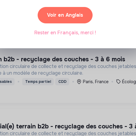
ble de notre chaîne de valeur.
Paris, France
Alimentation
Voir en Anglais
sables
Stage
Rester en Français, merci !
in b2b - recyclage des couches - 3 à 6 mois
on circulaire de collecte et recyclage des couches jetables 
à un modèle de recyclage circulaire.
Paris, France
Écolog
sables
Temps partiel
CDD
ial(e) terrain b2b - recyclage des couches - 3 
on circulaire de collecte et recyclage des couches jetables 