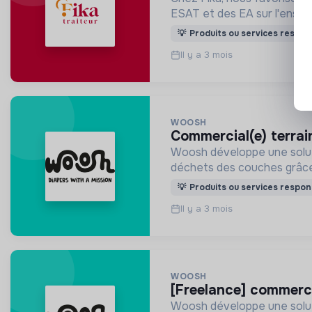
ESAT et des EA sur l'ensem
💡
Produits ou services respon
Il y a 3 mois
WOOSH
commercial(e) terra
Woosh développe une soluti
déchets des couches grâce 
💡
Produits ou services respon
Il y a 3 mois
WOOSH
[freelance] commerc
Woosh développe une soluti