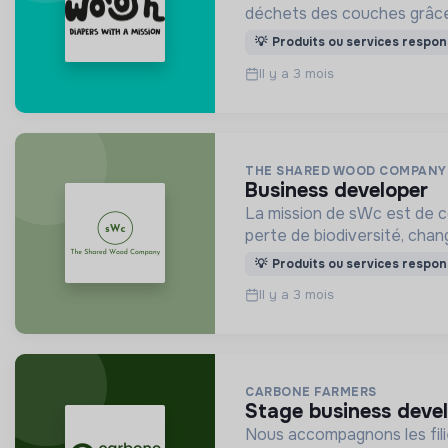
déchets des couches grâce 
💡
Produits ou services respon
Il y a 3 mois
THE SHARED WOOD COMPANY
business developer
La mission de sWc est de c
perte de biodiversité, cha
💡
Produits ou services respon
Il y a 3 mois
CARBONE FARMERS
stage business deve
Nous accompagnons les filiè