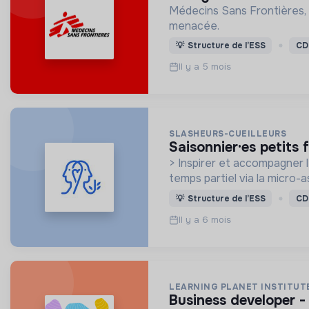
Médecins Sans Frontières, 
menacée.
💡
Structure de l’ESS
CD
Il y a 5 mois
SLASHEURS-CUEILLEURS
saisonnier·es petits 
> Inspirer et accompagner l
temps partiel via la micro-a
💡
Structure de l’ESS
CD
Il y a 6 mois
LEARNING PLANET INSTITUT
business developer -