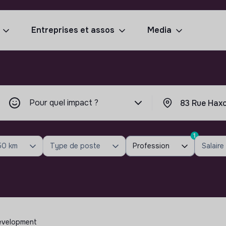
Entreprises et assos
Media
Pour quel impact ?
1
50 km
Type de poste
Profession
Salaire
Development