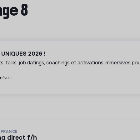
age 8
l UNIQUES 2026 !
, talks, job datings, coachings et activations immersives pour
énévolat
 FRANCE
ng direct f/h