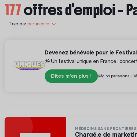
177
offres d'emploi - P
Trier par
pertinence
Devenez bénévole pour le Festiva
🤩 Un festival unique en France : concerts
Dites m'en plus !
Région parisienne • B
MÉDECINS SANS FRONTIÈRES
chargé.e de marketi