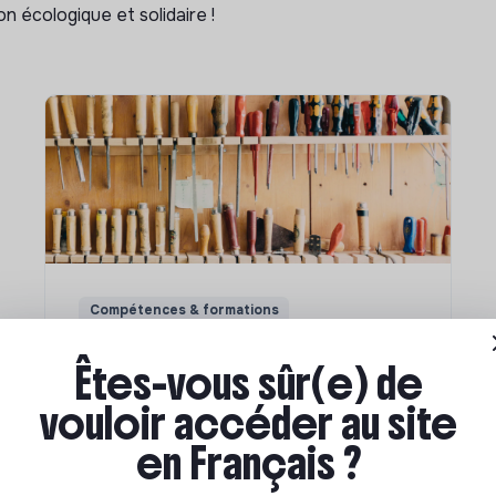
n écologique et solidaire !
Compétences & formations
Comment se former à la
Êtes-vous sûr(e) de
transition écologique ?
vouloir accéder au site
en Français ?
Marianne Roussel
•
09 janvier 2024