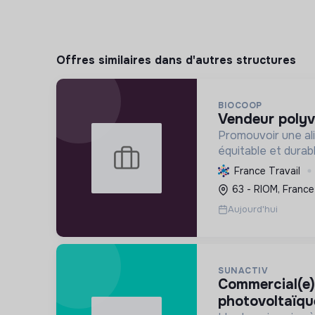
Offres similaires dans d'autres structures
BIOCOOP
vendeur polyv
Promouvoir une ali
équitable et durab
l'agriculture paysa
France Travail
déchets et en agi
63 - RIOM, France
plus juste et solida
Aujourd'hui
SUNACTIV
commercial(e) terrain -
photovoltaïqu