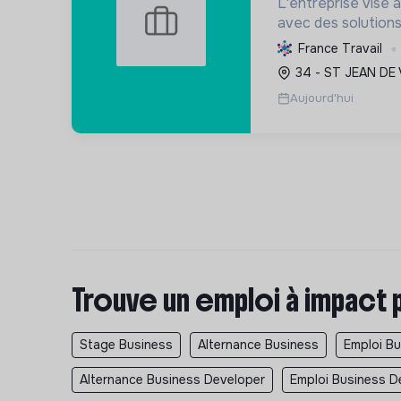
L'entreprise vise 
avec des solutions 
pompes à chaleur, i
France Travail
réduire l'empreint
34 - ST JEAN DE 
énergétiques. Elle d
Aujourd'hui
Trouve un emploi à impact 
Stage Business
Alternance Business
Emploi B
Alternance Business Developer
Emploi Business D