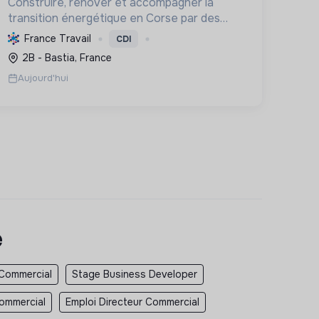
Construire, rénover et accompagner la
transition énergétique en Corse par des
solutions durables (solaire, isolation,
France Travail
CDI
chauffage, etc.) et la location de matériel.
2B - Bastia, France
Labellisée RGE.
Aujourd'hui
e
 Commercial
Stage Business Developer
Commercial
Emploi Directeur Commercial