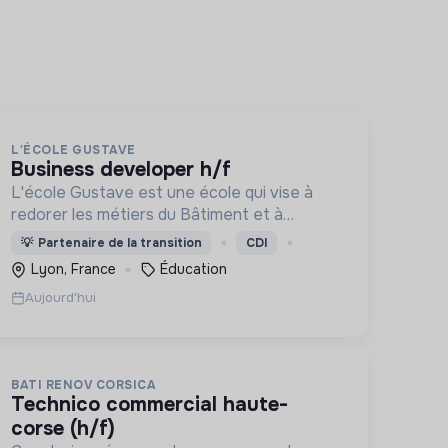
L'ÉCOLE GUSTAVE
business developer h/f
L'école Gustave est une école qui vise à
redorer les métiers du Bâtiment et à
construire le monde de demain. Notre ESS
💡
Partenaire de la transition
CDI
recrute ses apprenants en fonction de leur
Lyon, France
Éducation
motivation et non de leur diplôme.
Aujourd'hui
BATI RENOV CORSICA
technico commercial haute-
corse (h/f)