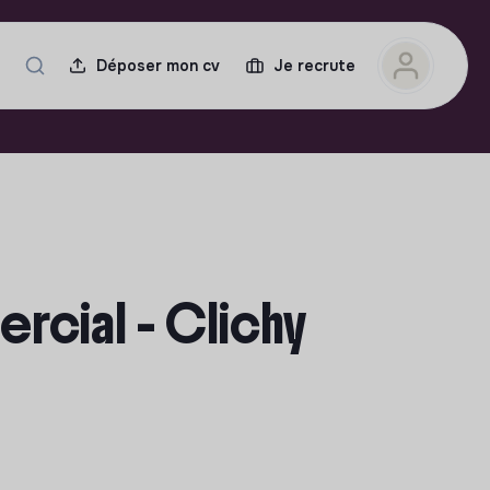
Déposer mon cv
Je recrute
cial - Clichy