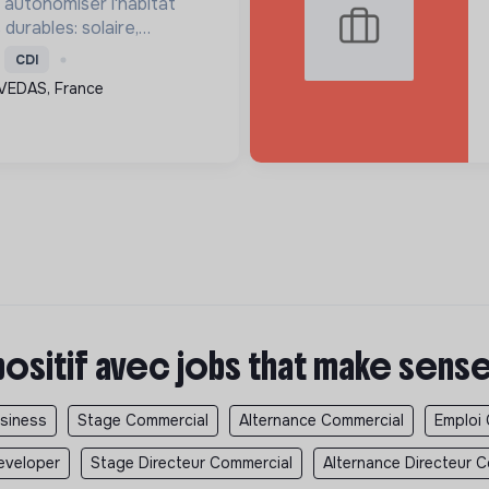
à autonomiser l'habitat
durables: solaire,
solation, etc. Elle aide à
CDI
e carbone et les factures
VEDAS, France
étient le ...
positif avec jobs that make sens
usiness
Stage Commercial
Alternance Commercial
Emploi
eveloper
Stage Directeur Commercial
Alternance Directeur 