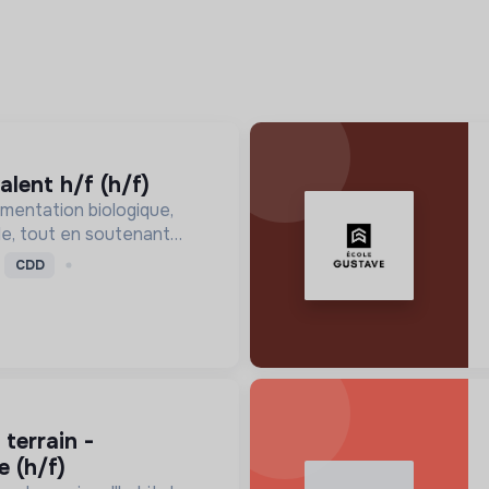
alent h/f (h/f)
mentation biologique,
le, tout en soutenant
nne, en réduisant les
CDD
ssant pour une société
ire.
e (h/f)