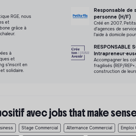
Responsable de s
atique RGE, nous
personne (H/F)
es et
Créé en 2007, Petits-
rbone grâce à
d'agences de service
haleur.
l'aide à domicile po
RESPONSABLE S
uées à
Intrapreneur·eus
iques et
Accompagner les coll
g s'inscrit en
fragilisés (REP/REP+, 
et solidaire.
construction de leurs
positif avec jobs that make sens
usiness
Stage Commercial
Alternance Commercial
Emploi