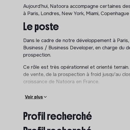
Aujourd’hui, Natoora accompagne certaines des 
à Paris, Londres, New York, Miami, Copenhague
Le poste
Dans le cadre de notre développement à Paris
Business / Business Developer, en charge du 
prospection.
Ce rôle est très opérationnel et orienté terrain
de vente, de la prospection à froid jusqu’au clos
croissance de Natoora en France.
Vos missions
Voir plus
- Prospecter activement de nouveaux clients (col
Profil recherché
- Développer de nouveaux comptes dans les sect
traiteurs