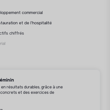
eloppement commercial
ure les ventes
auration et de l’hospitalité
de Natoora
ctifs chiffrés
ommerciale
ial
ternes
toora en France
féminin
activité
en résultats durables, grâce à une
 concrets et des exercices de
 produit
ne