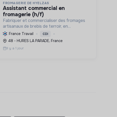
FROMAGERIE DE HYELZAS
assistant commercial en
fromagerie (h/f)
Fabriquer et commercialiser des fromages
artisanaux de brebis de terroir, en
soutenant l'agriculture locale et biologique,
France Travail
CDI
et en promouvant un modèle économique
48 - HURES LA PARADE, France
et social équitable.
Il y a 1 jour