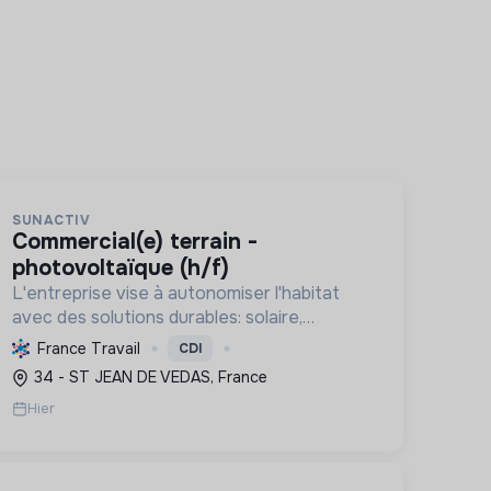
SUNACTIV
commercial(e) terrain -
photovoltaïque (h/f)
L'entreprise vise à autonomiser l'habitat
avec des solutions durables: solaire,
pompes à chaleur, isolation, etc. Elle aide à
France Travail
CDI
réduire l'empreinte carbone et les factures
34 - ST JEAN DE VEDAS, France
énergétiques. Elle détient le ...
Hier