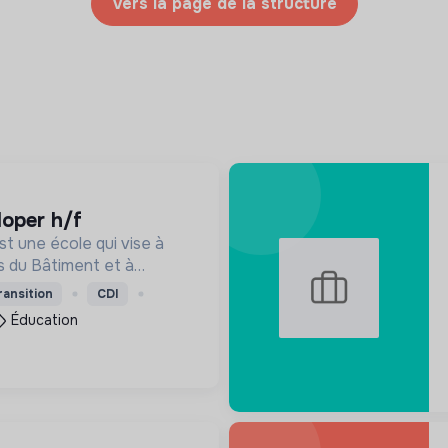
Vers la page de la structure
loper h/f
t une école qui vise à
s du Bâtiment et à
de de demain. Notre ESS
ransition
CDI
ants en fonction de leur
Éducation
de leur diplôme.