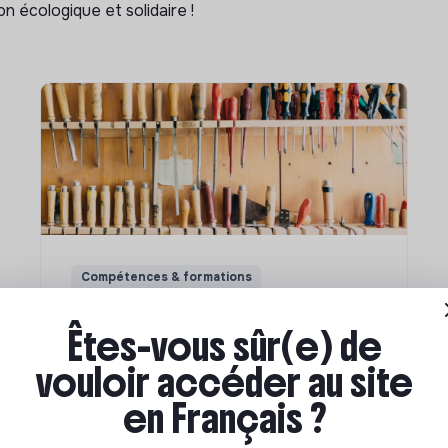
n écologique et solidaire !
Compétences & formations
Comment se former à la
Êtes-vous sûr(e) de
transition écologique ?
vouloir accéder au site
en Français ?
Marianne Roussel
•
09 janvier 2024