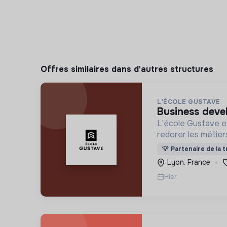
Offres similaires dans d'autres structures
L'ÉCOLE GUSTAVE
business deve
L'école Gustave es
redorer les métier
construire le mon
💡
Partenaire de la t
recrute ses appren
Lyon, France
motivation et non 
Hier