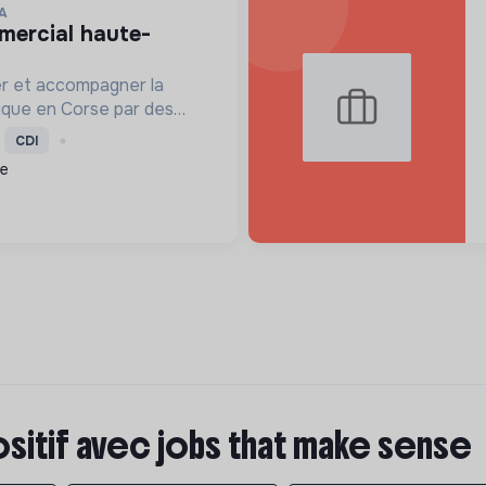
A
er et accompagner la
ique en Corse par des
solaire, isolation,
CDI
 la location de matériel.
ce
ositif avec jobs that make sense