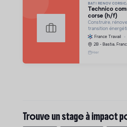
BATI RENOV CORSIC
technico commercial haute-
corse (h/f)
Construire, rénov
transition énergét
solutions durables (
France Travail
chauffage, etc.) et
2B - Bastia, Fran
Labellisée RGE.
Hier
Trouve un stage à impact p