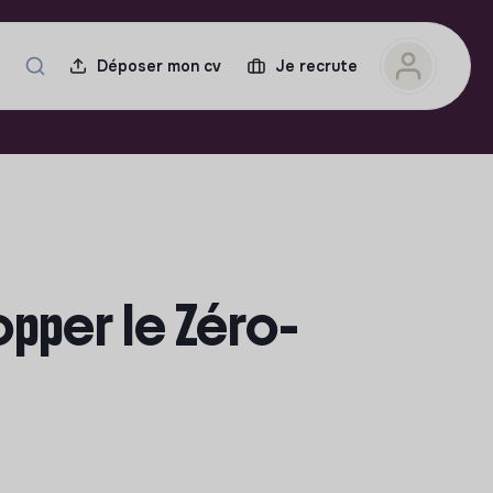
Déposer mon cv
Je recrute
opper le Zéro-