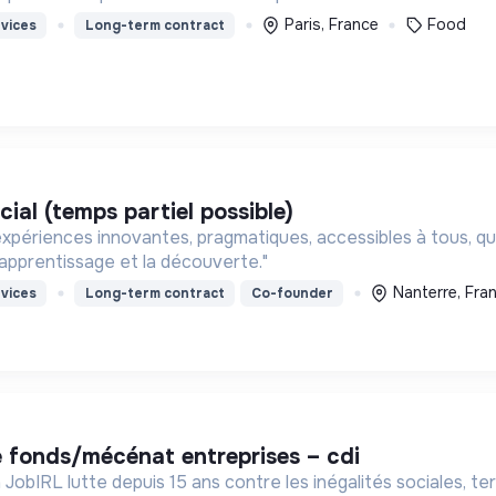
Paris, France
Food
vices
Long-term contract
ial (temps partiel possible)
xpériences innovantes, pragmatiques, accessibles à tous, qui 
’apprentissage et la découverte."
Nanterre, Fra
vices
Long-term contract
Co-founder
e fonds/mécénat entreprises – cdi
 JobIRL lutte depuis 15 ans contre les inégalités sociales, terr