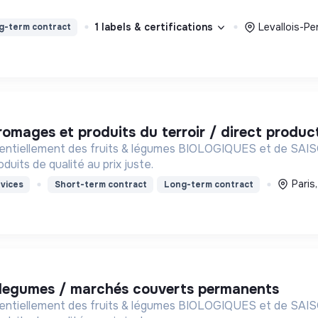
1 labels & certifications
Levallois-Pe
g-term contract
fromages et produits du terroir / direct produc
sentiellement des fruits & légumes BIOLOGIQUES et de S
uits de qualité au prix juste.
Paris
vices
Short-term contract
Long-term contract
et legumes / marchés couverts permanents
sentiellement des fruits & légumes BIOLOGIQUES et de S