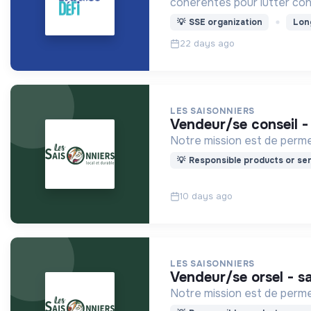
cohérentes pour lutter cont
💡
SSE organization
Lon
22 days ago
LES SAISONNIERS
vendeur/se conseil -
Notre mission est de permet
💡
Responsible products or ser
10 days ago
LES SAISONNIERS
vendeur/se orsel - 
Notre mission est de permet