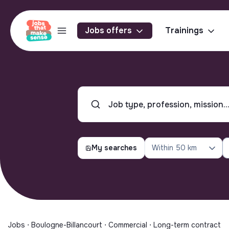
Jobs offers
Trainings
My searches
Within
50 km
Jobs ⋅ Boulogne-Billancourt ⋅ Commercial ⋅ Long-term contract