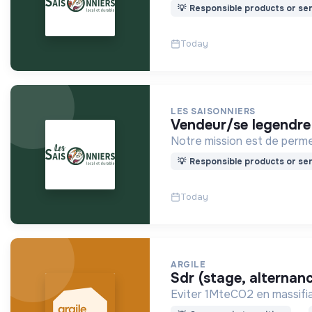
💡
Responsible products or ser
Today
LES SAISONNIERS
vendeur/se legendr
Notre mission est de permet
💡
Responsible products or ser
Today
ARGILE
sdr (stage, alternan
Eviter 1MteCO2 en massifian