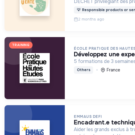
DÉCHET privilégiant des prod
💡
Responsible products or ser
2 months ago
TRAINING
ÉCOLE PRATIQUE DES HAUTES
développez une exper
5 formations de 3 semaines
France
Others
EMMAUS DEFI
encadrant.e techniq
Aider les grands exclus à t