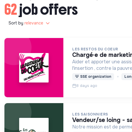
62
job offers
Sort by
relevance
LES RESTOS DU COEUR
chargé∙e de marketi
Aider et apporter une assi
l'insertion , contre la pau
💡
SSE organization
Lon
8 days ago
LES SAISONNIERS
vendeur/se loing - 
Notre mission est de permet