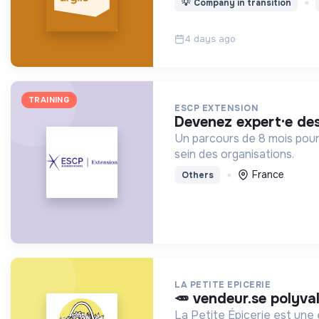
💡
Company in transition
4 days ago
TRAINING
ESCP EXTENSION
devenez expert·e de
Un parcours de 8 mois pour
sein des organisations.
France
Others
LA PETITE EPICERIE
🥕 vendeur.se polyva
La Petite Épicerie est une 