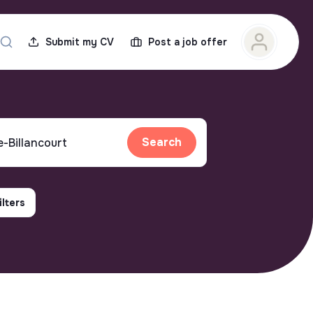
Submit my CV
Post a job offer
Search
ilters