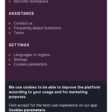
Recruiter workspace
ASSISTANCE
Contact us
Frequently Asked Questions
Terms
SETTINGS
Languages or regions
Sitemap
Cookies parameters
We use cookies to be able to improve the platform
FOLLOW US
according to your usage and for marketing
purposes.
Click accept for the best user experience on our app.
© 2026 jobs that makesense.
Cookies parameters.