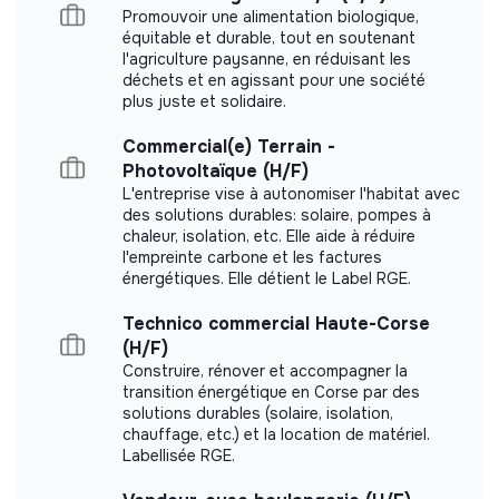
Promouvoir une alimentation biologique,
More information
équitable et durable, tout en soutenant
l'agriculture paysanne, en réduisant les
Website
Company
déchets et en agissant pour une société
Between 15 and 50
plus juste et solidaire.
Food
persons
Commercial(e) Terrain -
Photovoltaïque (H/F)
L'entreprise vise à autonomiser l'habitat avec
des solutions durables: solaire, pompes à
Impact study
chaleur, isolation, etc. Elle aide à réduire
l'empreinte carbone et les factures
La Main Verte did not yet communicate its impact
énergétiques. Elle détient le Label RGE.
measurement.
Technico commercial Haute-Corse
(H/F)
Construire, rénover et accompagner la
transition énergétique en Corse par des
solutions durables (solaire, isolation,
Labels and certifications
chauffage, etc.) et la location de matériel.
Labellisée RGE.
This structure did not communicate to us the
labels or certifications that it was able to obtain.