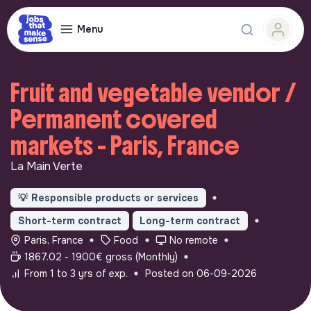
Menu
Fruit and vegetable vendor /
Permanent covered
markets - Paris, France
La Main Verte
💡
Responsible products or services
Short-term contract
Long-term contract
Paris, France
Food
No remote
1867.02 - 1900€ gross (Monthly)
From 1 to 3 yrs of exp.
Posted on 06-09-2026