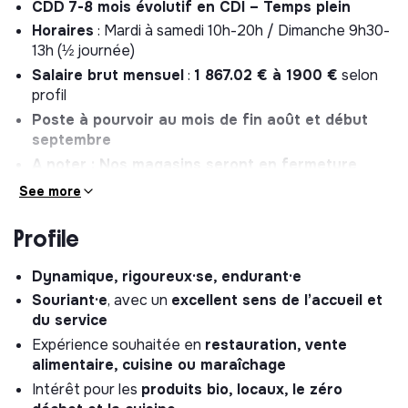
CDD 7-8 mois évolutif en CDI – Temps plein
Horaires
: Mardi à samedi 10h-20h / Dimanche 9h30-
13h (½ journée)
Salaire brut mensuel
:
1 867.02 € à 1900 €
selon
profil
Poste à pourvoir au mois de fin août et début
septembre
A noter : Nos magasins seront en fermeture
estivale du dimanche 26 juillet 2026 et
See more
réouvriront le vendredi 21 août 2026.
Profile
Dynamique, rigoureux·se, endurant·e
Souriant·e
, avec un
excellent sens de l’accueil et
du service
Expérience souhaitée en
restauration, vente
alimentaire, cuisine ou maraîchage
Intérêt pour les
produits bio, locaux, le zéro