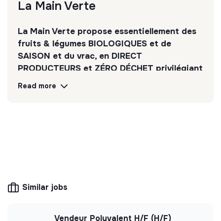
La Main Verte
La Main Verte propose essentiellement des
fruits & légumes BIOLOGIQUES et de
SAISON et du vrac, en DIRECT
PRODUCTEURS et ZÉRO DÉCHET privilégiant
des produits de qualité au prix juste.
Read more
Discover
Follow
💡
Responsible products or services
The company's mission is to design eco-
responsible products and services aligned with
the needs of the ecological transformation.
Similar jobs
Vendeur Polyvalent H/F (H/F)