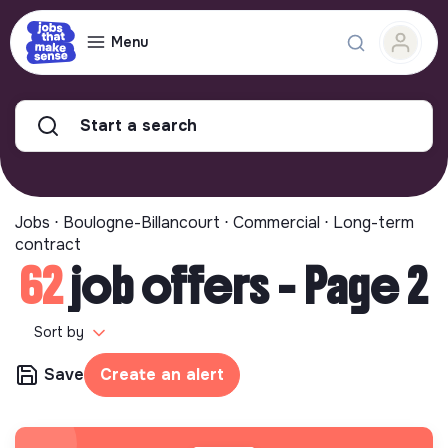
Menu
Start a search
Jobs ⋅ Boulogne-Billancourt ⋅ Commercial ⋅ Long-term
contract
62
job offers - Page 2
Sort by
Save
Create an alert