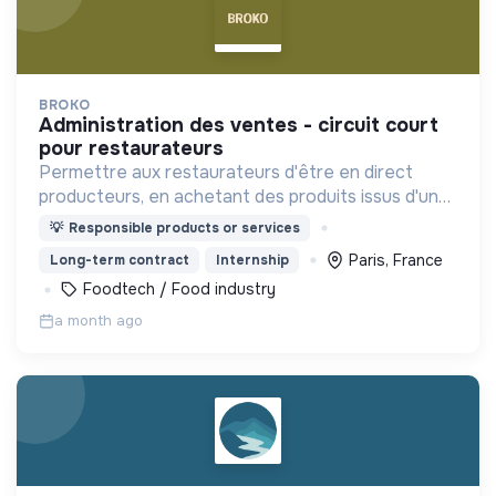
BROKO
administration des ventes - circuit court
pour restaurateurs
Permettre aux restaurateurs d'être en direct
producteurs, en achetant des produits issus d'une
agriculture durable et au juste prix !
💡
Responsible products or services
Paris, France
Long-term contract
Internship
Foodtech / Food industry
a month ago