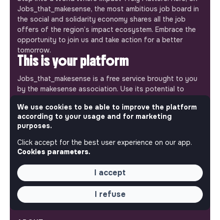
Jobs_that_makesense, the most ambitious job board in
the social and solidarity economy shares all the job
offers of the region’s impact ecosystem. Embrace the
opportunity to join us and take action for a better
tomorrow.
This is your platform
Jobs_that_makesense is a free service brought to you
by the makesense association. Use its potential to
accelerate your projects and contribute to building a
We use cookies to be able to improve the platform
more respectful, inclusive and sustainable society.
Our mobile app
according to your usage and for marketing
purposes.
Get jobs that make sense on your phone so you never
Click accept for the best user experience on our app.
miss an opportunity.
Cookies parameters.
iPhone
Android
I accept
I refuse