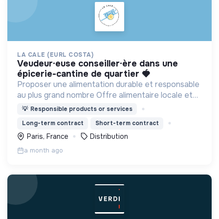
LA CALE (EURL COSTA)
veudeur·euse conseiller·ère dans une
épicerie-cantine de quartier 🍓​
Proposer une alimentation durable et responsable
au plus grand nombre Offre alimentaire locale et
bio.
💡
Responsible products or services
Long-term contract
Short-term contract
Paris, France
Distribution
a month ago