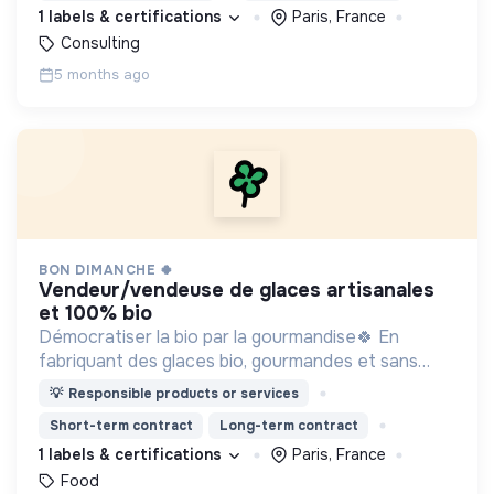
pour parvenir ensemble à une société plus durable.
1 labels & certifications
Paris, France
Consulting
5 months ago
BON DIMANCHE 🍀
vendeur/vendeuse de glaces artisanales
et 100% bio
Démocratiser la bio par la gourmandise🍀 En
fabriquant des glaces bio, gourmandes et sans
additif 🍦
💡
Responsible products or services
Short-term contract
Long-term contract
1 labels & certifications
Paris, France
Food