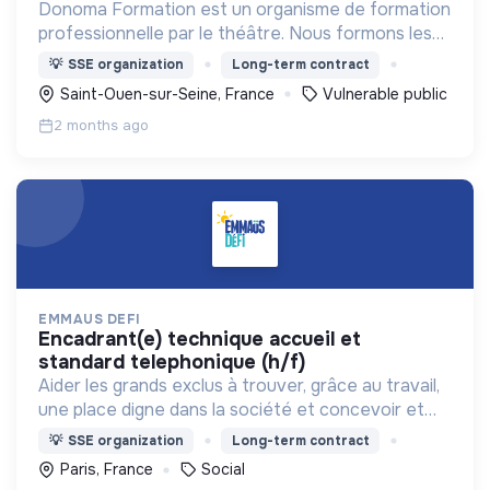
Donoma Formation est un organisme de formation
professionnelle par le théâtre. Nous formons les
professionnels qui accompagnent les publics
💡
SSE organization
Long-term contract
vulnérables (gérontologie, handicap et grande
Saint-Ouen-sur-Seine, France
Vulnerable public
précarité).
2 months ago
EMMAUS DEFI
encadrant(e) technique accueil et
standard telephonique (h/f)
Aider les grands exclus à trouver, grâce au travail,
une place digne dans la société et concevoir et
déployer un ensemble d’actions cohérentes pour
💡
SSE organization
Long-term contract
lutter contre l’exclusion.
Paris, France
Social