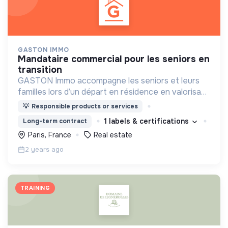
GASTON IMMO
mandataire commercial pour les seniors en
transition
GASTON Immo accompagne les seniors et leurs
familles lors d’un départ en résidence en valorisant
le logement : vente ou location clé en main, sans
💡
Responsible products or services
charge mentale.
1 labels & certifications
Long-term contract
Paris, France
Real estate
2 years ago
TRAINING