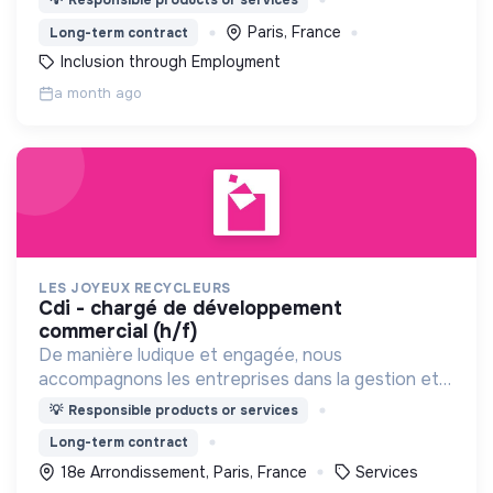
💡
Responsible products or services
immersifs
Paris, France
Long-term contract
Inclusion through Employment
a month ago
LES JOYEUX RECYCLEURS
cdi - chargé de développement
commercial (h/f)
De manière ludique et engagée, nous
accompagnons les entreprises dans la gestion et
la valorisation de leurs déchets recyclables, tout
💡
Responsible products or services
en favorisant l’insertion sociale.
Long-term contract
18e Arrondissement, Paris, France
Services