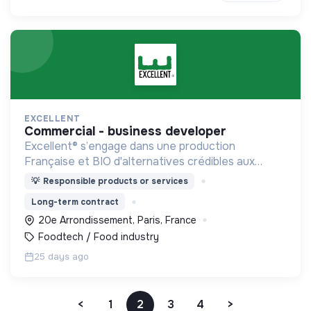
EXCELLENT
commercial - business developer
Excellent® s’engage dans une production
Française et BIO d'alternatives crédibles aux
protéines animales pour accompagner les
💡
Responsible products or services
consommateurs dans la transition alimentaire vers
Long-term contract
le végétal.
20e Arrondissement, Paris, France
Foodtech / Food industry
25 days ago
<
1
2
3
4
>