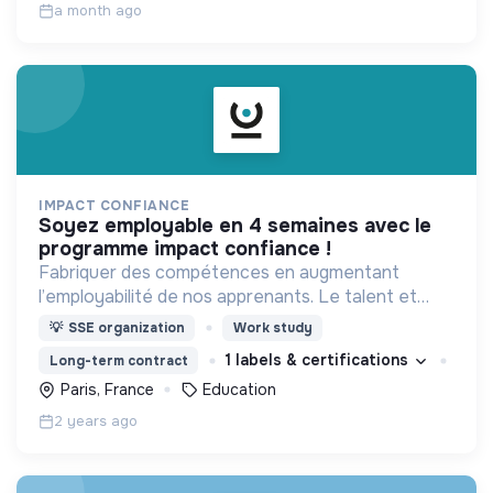
a month ago
IMPACT CONFIANCE
soyez employable en 4 semaines avec le
programme impact confiance !
Fabriquer des compétences en augmentant
l’employabilité de nos apprenants. Le talent et
l’envie valent autant que le diplôme.
💡
SSE organization
Work study
1 labels & certifications
Long-term contract
Paris, France
Education
2 years ago