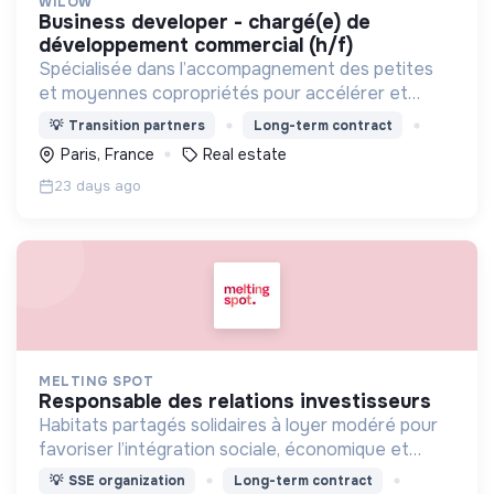
WILOW
business developer - chargé(e) de
développement commercial (h/f)
Spécialisée dans l’accompagnement des petites
et moyennes copropriétés pour accélérer et
faciliter leur rénovation énergétique.
💡
Transition partners
Long-term contract
Paris, France
Real estate
23 days ago
MELTING SPOT
responsable des relations investisseurs
Habitats partagés solidaires à loyer modéré pour
favoriser l’intégration sociale, économique et
républicaine de jeunes qui n’ont pas accès aux
💡
SSE organization
Long-term contract