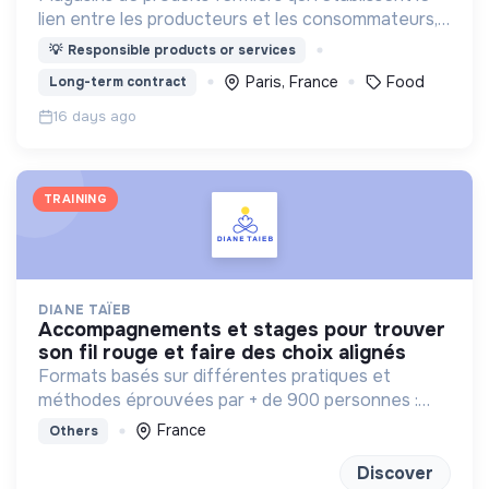
lien entre les producteurs et les consommateurs,
afin de développer une agriculture et une
💡
Responsible products or services
consommation plus responsables.
Paris, France
Food
Long-term contract
16 days ago
TRAINING
DIANE TAÏEB
accompagnements et stages pour trouver
son fil rouge et faire des choix alignés
Formats basés sur différentes pratiques et
méthodes éprouvées par + de 900 personnes :
bilan de competences, enneagramme et
France
Others
méditation
Discover