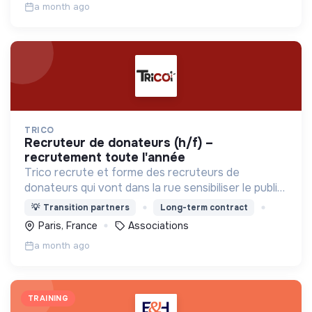
a month ago
TRICO
recruteur de donateurs (h/f) –
recrutement toute l'année
Trico recrute et forme des recruteurs de
donateurs qui vont dans la rue sensibiliser le public
et collecter des fonds pour permettre aux ONG
💡
Transition partners
Long-term contract
de financer leurs projets.
Paris, France
Associations
a month ago
TRAINING