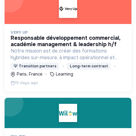
VERY UP
responsable développement commercial,
académie management & leadership h/f
Notre mission est de créer des formations
hybrides sur-mesure, à impact opérationnel et
environnemental, pour développer durablement
💡
Transition partners
Long-term contract
les compétences de demain de toutes et tous.
Paris, France
Learning
19 days ago