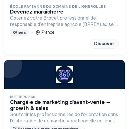
ÉCOLE PAYSANNE DU DOMAINE DE LIGNEROLLES
devenez maraîcher·e
Obtenez votre Brevet professionnel de
responsable d’entreprise agricole (BPREA) au sein
d'une ferme en maraîchage bio-intensive
France
Others
Discover
MÉTIERS 360
chargé·e de marketing d'avant-vente —
growth & sales
Soutenir les professionnel·les de l'orientation dans
l'élaboration de démarche vocationnelle en leur
fournissant des outils de découverte des métiers