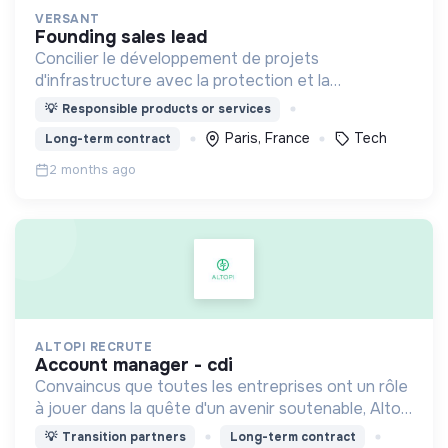
VERSANT
founding sales lead
Concilier le développement de projets
d'infrastructure avec la protection et la
restauration de la biodiversité.
💡
Responsible products or services
Paris, France
Tech
Long-term contract
2 months ago
ALTOPI RECRUTE
account manager - cdi
Convaincus que toutes les entreprises ont un rôle
à jouer dans la quête d'un avenir soutenable, Altopi
s’est donnée pour mission de les accompagner
💡
Transition partners
Long-term contract