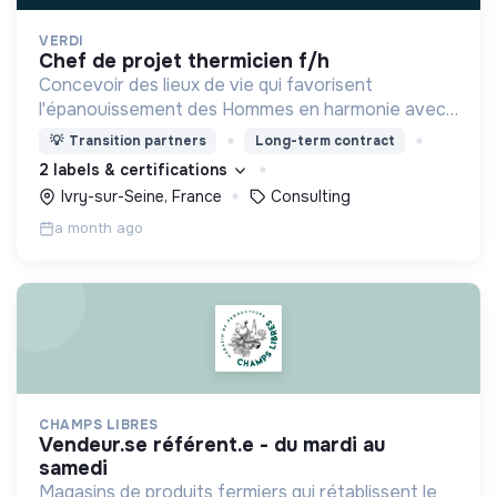
VERDI
chef de projet thermicien f/h
Concevoir des lieux de vie qui favorisent
l'épanouissement des Hommes en harmonie avec
leur environnement.
💡
Transition partners
Long-term contract
2 labels & certifications
Ivry-sur-Seine, France
Consulting
a month ago
CHAMPS LIBRES
vendeur.se référent.e - du mardi au
samedi
Magasins de produits fermiers qui rétablissent le