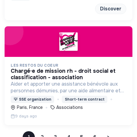
Discover
LES RESTOS DU COEUR
chargé∙e de mission rh - droit social et
classification - association
Aider et apporter une assistance bénévole aux
personnes démunies, par une aide alimentaire et
par toute action d'aide à la personne et à
💡
SSE organization
Short-term contract
l'insertion , contre la pauvreté sous toutes ses
Paris, France
Associations
formes.
9 days ago