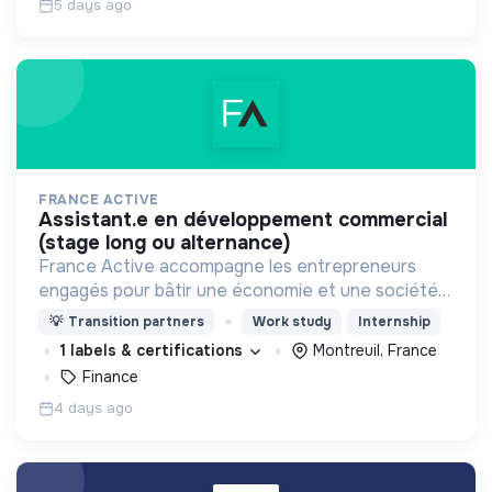
5 days ago
FRANCE ACTIVE
assistant.e en développement commercial
(stage long ou alternance)
France Active accompagne les entrepreneurs
engagés pour bâtir une économie et une société
plus inclusive et plus durable.
💡
Transition partners
Work study
Internship
1 labels & certifications
Montreuil, France
Finance
4 days ago