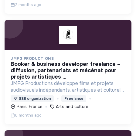
2 months ago
JMFG PRODUCTIONS
booker & business developer freelance –
diffusion, partenariats et mécénat pour
projets artistiques ...
JMFG Productions développe films et projets
audiovisuels indépendants, artistiques et culturels.
Engagée dans l’ESS, elle soutient la création, la
💡
SSE organization
Freelance
culture et des projets porteurs de sens.
Paris, France
Arts and culture
6 months ago