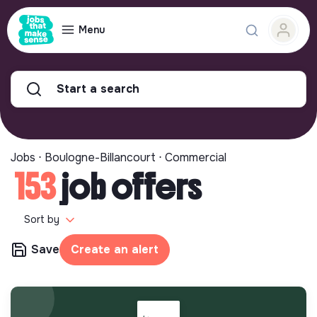
Menu
Start a search
Jobs ⋅ Boulogne-Billancourt ⋅ Commercial
153
job offers
Sort by
Save
Create an alert