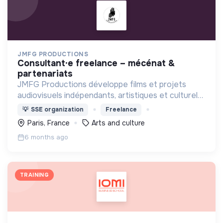
JMFG PRODUCTIONS
consultant·e freelance – mécénat &
partenariats
JMFG Productions développe films et projets
audiovisuels indépendants, artistiques et culturels.
Engagée dans l’ESS, elle soutient la création, la
💡
SSE organization
Freelance
culture et des projets porteurs de sens.
Paris, France
Arts and culture
6 months ago
TRAINING