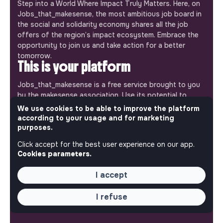
Step into a World Where Impact Truly Matters. Here, on
Jobs_that_makesense, the most ambitious job board in
the social and solidarity economy shares all the job
offers of the region’s impact ecosystem. Embrace the
opportunity to join us and take action for a better
tomorrow.
This is your platform
Jobs_that_makesense is a free service brought to you
by the makesense association. Use its potential to
accelerate your projects and contribute to building a
We use cookies to be able to improve the platform
more respectful, inclusive and sustainable society.
according to your usage and for marketing
Our mobile app
purposes.
Click accept for the best user experience on our app.
Get jobs that make sense on your phone so you never
Cookies parameters.
miss an opportunity.
I accept
iPhone
Android
I refuse