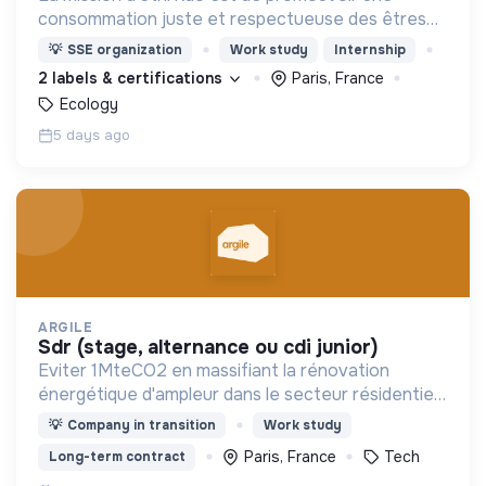
consommation juste et respectueuse des êtres
vivants et de la planète
💡
SSE organization
Work study
Internship
2 labels & certifications
Paris, France
Ecology
5 days ago
ARGILE
sdr (stage, alternance ou cdi junior)
Eviter 1MteCO2 en massifiant la rénovation
énergétique d'ampleur dans le secteur résidentiel,
grâce à l'IA
💡
Company in transition
Work study
Paris, France
Tech
Long-term contract