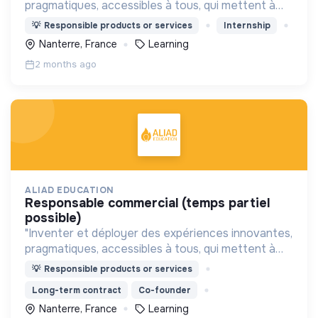
pragmatiques, accessibles à tous, qui mettent à
profit les sciences cognitives, et la créativité pour
💡
Responsible products or services
Internship
dynamiser l’apprentissage et la découverte."
Nanterre, France
Learning
2 months ago
ALIAD EDUCATION
responsable commercial (temps partiel
possible)
"Inventer et déployer des expériences innovantes,
pragmatiques, accessibles à tous, qui mettent à
profit les sciences cognitives, et la créativité pour
💡
Responsible products or services
dynamiser l’apprentissage et la découverte."
Long-term contract
Co-founder
Nanterre, France
Learning