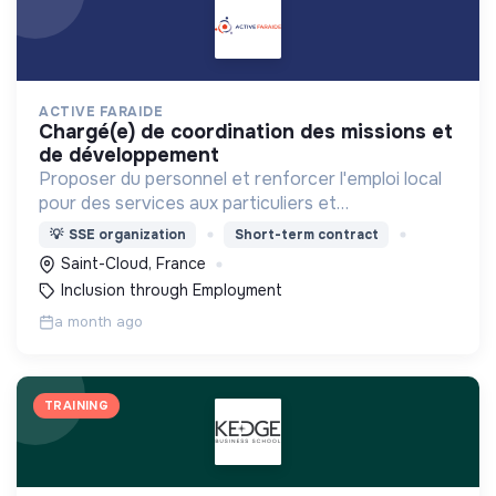
ACTIVE FARAIDE
chargé(e) de coordination des missions et
de développement
Proposer du personnel et renforcer l'emploi local
pour des services aux particuliers et
professionnels des Hauts-de-Seine. Nous
💡
SSE organization
Short-term contract
recrutons, formons et accompagnons des
Saint-Cloud, France
personnes vers l'emploi durable !
Inclusion through Employment
a month ago
TRAINING