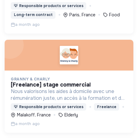
2017.
💡
Responsible products or services
Paris, France
Food
Long-term contract
a month ago
GRANNY & CHARLY
[freelance] stage commercial
Nous valorisons les aides à domicile avec une
rémunération juste, un accès à la formation et des
offres adaptées à leur emploi du temps.
💡
Responsible products or services
Freelance
Malakoff, France
Elderly
a month ago