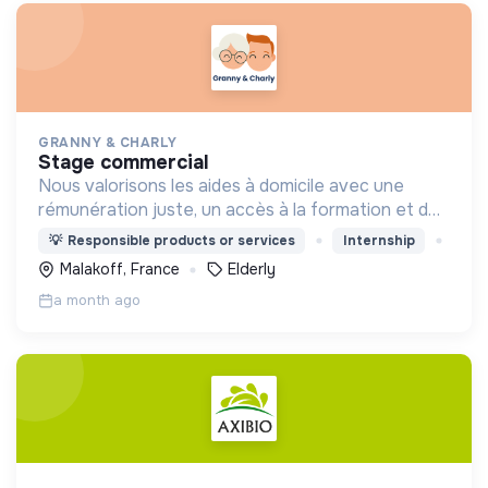
GRANNY & CHARLY
stage commercial
Nous valorisons les aides à domicile avec une
rémunération juste, un accès à la formation et des
offres adaptées à leur emploi du temps.
💡
Responsible products or services
Internship
Malakoff, France
Elderly
a month ago