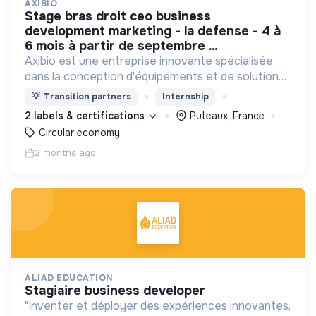
AXIBIO
stage bras droit ceo business
development marketing - la defense - 4 à
6 mois à partir de septembre ...
Axibio est une entreprise innovante spécialisée
dans la conception d'équipements et de solutions
pour la gestion des déchets et la lutte contre le
💡
Transition partners
Internship
gaspillage.
2 labels & certifications
Puteaux, France
Circular economy
2 months ago
ALIAD EDUCATION
stagiaire business developer
"Inventer et déployer des expériences innovantes,