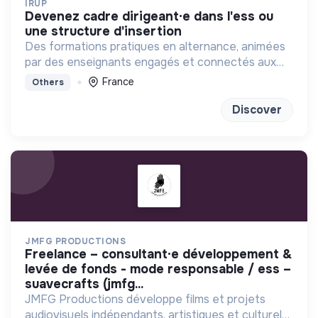
IRUP
devenez cadre dirigeant·e dans l'ess ou
une structure d'insertion
Des formations pratiques en alternance, animées
par des enseignants engagés et connectés aux
réalités sociales, basées sur la coopération et
France
Others
l’innovation.
Discover
JMFG PRODUCTIONS
freelance – consultant·e développement &
levée de fonds - mode responsable / ess –
suavecrafts (jmfg...
JMFG Productions développe films et projets
audiovisuels indépendants, artistiques et culturels.