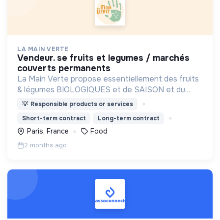
LA MAIN VERTE
vendeur. se fruits et legumes / marchés
couverts permanents
La Main Verte propose essentiellement des fruits
& légumes BIOLOGIQUES et de SAISON et du
vrac, en DIRECT PRODUCTEURS et ZÉRO
💡
Responsible products or services
DÉCHET privilégiant des produits de qualité au prix
Short-term contract
Long-term contract
juste.
Paris, France
Food
2 months ago