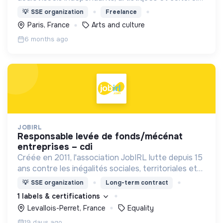
Engagée dans l’ESS, elle soutient la création, la
💡
SSE organization
Freelance
culture et des projets porteurs de sens.
Paris, France
Arts and culture
6 months ago
JOBIRL
responsable levée de fonds/mécénat
entreprises – cdi
Créée en 2011, l'association JobIRL lutte depuis 15
ans contre les inégalités sociales, territoriales et
de genre dans l’orientation et l’insertion
💡
SSE organization
Long-term contract
professionnelle.
1 labels & certifications
Levallois-Perret, France
Equality
19 days ago