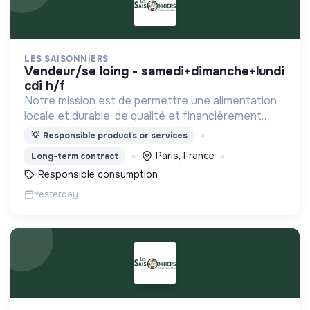
LES SAISONNIERS
vendeur/se loing - samedi+dimanche+lundi
cdi h/f
Notre mission est de permettre une alimentation
locale et durable, de qualité et financièrement
abordable.
💡
Responsible products or services
Paris, France
Long-term contract
Responsible consumption
Yesterday