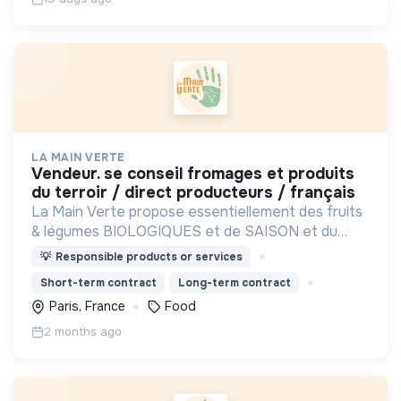
LA MAIN VERTE
vendeur. se conseil fromages et produits
du terroir / direct producteurs / français
La Main Verte propose essentiellement des fruits
& légumes BIOLOGIQUES et de SAISON et du
vrac, en DIRECT PRODUCTEURS et ZÉRO
💡
Responsible products or services
DÉCHET privilégiant des produits de qualité au prix
Short-term contract
Long-term contract
juste.
Paris, France
Food
2 months ago