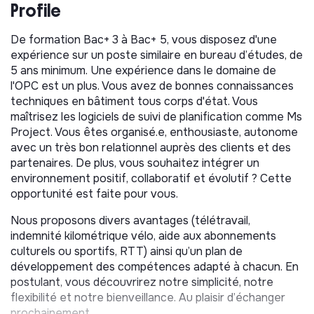
PERECO
Profile
Dans le cadre de son développement la société
Verdi
De formation Bac+ 3 à Bac+ 5, vous disposez d'une
Bâtiment Cœur de France
recherche un
Chef de
expérience sur un poste similaire en bureau d’études, de
Projet Travaux (F/H)
en
CDI
. Le poste est basé à
5 ans minimum. Une expérience dans le domaine de
Ivry-sur-Seine (94).
l'OPC est un plus. Vous avez de bonnes connaissances
techniques en bâtiment tous corps d'état. Vous
Accompagné.e par le Directeur et en lien direct les
maîtrisez les logiciels de suivi de planification comme Ms
ingénieurs spécialistes (fluides, structure, VRD, etc.),
Project. Vous êtes organisé.e, enthousiaste, autonome
vous assurez le suivi d'opérations de construction ou
avec un très bon relationnel auprès des clients et des
de rénovation immobilière (phases DET, OPC, VISA,
partenaires. De plus, vous souhaitez intégrer un
AOR) sur des sujets très variés pour des missions sur
environnement positif, collaboratif et évolutif ? Cette
les territoires de l'Ile de France, l'Oise, l'Eure et l'Eure et
opportunité est faite pour vous.
Loire et pour des donneurs d'ordre publics ou privés.
Vos principales missions consistent à assurer au sein de
Nous proposons divers avantages (télétravail,
l'équipe de MOE le suivi des lots architecturaux et/ou
indemnité kilométrique vélo, aide aux abonnements
techniques suivant les missions confiées à Verdi et de
culturels ou sportifs, RTT) ainsi qu’un plan de
coordonner les interventions des entreprises en
développement des compétences adapté à chacun. En
considérant les attendus architecturaux. Aussi, vous
postulant, vous découvrirez notre simplicité, notre
veillez au bon déroulement des chantiers par un sens
flexibilité et notre bienveillance. Au plaisir d’échanger
de l’écoute et une fermeté souvent nécessaire. Vous
prochainement.