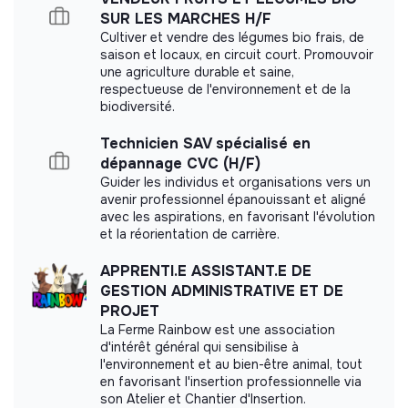
Labeled LUCIE 26 000
SUR LES MARCHES H/F
Cultiver et vendre des légumes bio frais, de
saison et locaux, en circuit court. Promouvoir
Referenced by Shift Your Job.
une agriculture durable et saine,
respectueuse de l'environnement et de la
biodiversité.
Technicien SAV spécialisé en
dépannage CVC (H/F)
Internal practices and policies
Guider les individus et organisations vers un
avenir professionnel épanouissant et aligné
Benefits
avec les aspirations, en favorisant l'évolution
et la réorientation de carrière.
Travel Assistance
Work Flexibility
Professional Training and Development
APPRENTI.E ASSISTANT.E DE
GESTION ADMINISTRATIVE ET DE
Value sharing
PROJET
La Ferme Rainbow est une association
Profit Sharing
d'intérêt général qui sensibilise à
l'environnement et au bien-être animal, tout
en favorisant l'insertion professionnelle via
Diversity & inclusion
son Atelier et Chantier d'Insertion.