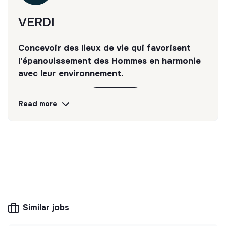
VERDI
Concevoir des lieux de vie qui favorisent
l'épanouissement des Hommes en harmonie
avec leur environnement.
Discover
Follow
Read more
💡
Transition partners
The mission of this structure is to help
companies and citizens improve their
environmental and social impact. For example,
CSR consulting, training, raising awareness of
transition issues, media, etc.
Similar jobs