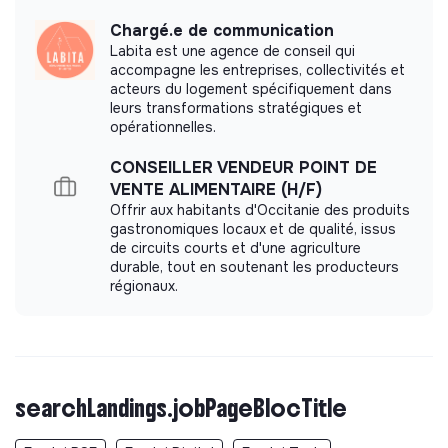
Premises Accessibility
Chargé.e de communication
Inclusive Recruitment
Labita est une agence de conseil qui
accompagne les entreprises, collectivités et
Governance principles
acteurs du logement spécifiquement dans
leurs transformations stratégiques et
Organizational Flexibility and Adaptation
opérationnelles.
Open Feedback Culture
Team Autonomy
CONSEILLER VENDEUR POINT DE
Participative Governance
VENTE ALIMENTAIRE (H/F)
Collaborative Project Management
Offrir aux habitants d'Occitanie des produits
gastronomiques locaux et de qualité, issus
de circuits courts et d'une agriculture
durable, tout en soutenant les producteurs
régionaux.
Documents
Did not yet add a transparency document.
searchLandings.jobPageBlocTitle