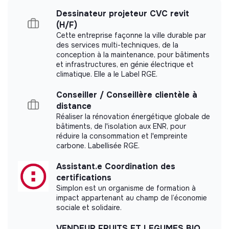
Dessinateur projeteur CVC revit
More information
(H/F)
Cette entreprise façonne la ville durable par
Website
Company
des services multi-techniques, de la
Between 250 and 2000
conception à la maintenance, pour bâtiments
Consulting
employees
et infrastructures, en génie électrique et
climatique. Elle a le Label RGE.
Conseiller / Conseillère clientèle à
distance
Impact study
Réaliser la rénovation énergétique globale de
bâtiments, de l'isolation aux ENR, pour
réduire la consommation et l'empreinte
VERDI did not yet communicate its impact
carbone. Labellisée RGE.
measurement.
Assistant.e Coordination des
certifications
Simplon est un organisme de formation à
impact appartenant au champ de l’économie
Labels and certifications
sociale et solidaire.
VENDEUR FRUITS ET LEGUMES BIO