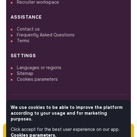
Recruiter workspace
ASSISTANCE
Contact us
Frequently Asked Questions
Terms
SETTINGS
Languages or regions
Sitemap
Cookies parameters
We use cookies to be able to improve the platform
FOLLOW US
according to your usage and for marketing
purposes.
Click accept for the best user experience on our app.
Please note this job was posted over 60 days
© 2026 jobs that makesense.
Cookies parameters.