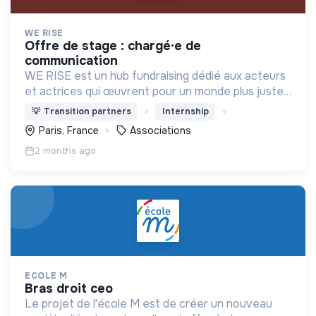
WE RISE
offre de stage : chargé·e de
communication
WE RISE est un hub fundraising dédié aux acteurs
et actrices qui œuvrent pour un monde plus juste,
plus solidaire et plus vivant autour d'un collectif
💡
Transition partners
Internship
d’indépendant·es expert·es.
Paris, France
Associations
2 months ago
ECOLE M
bras droit ceo
Le projet de l'école M est de créer un nouveau