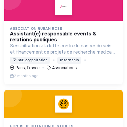
ASSOCIATION RUBAN ROSE
assistant(e) responsable events &
relations publiques
Sensibilisation à la lutte contre le cancer du sein
et financement de projets de recherche médicaux
pour contribuer à la lutte contre le cancer du sein.
💡
SSE organization
Internship
Paris, France
Associations
2 months ago
FONDS DE DOTATION BESTIOLES