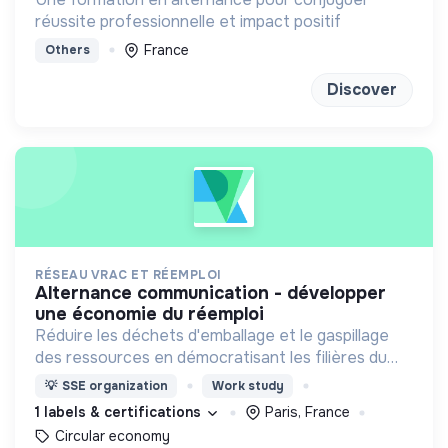
réussite professionnelle et impact positif
France
Others
Discover
RÉSEAU VRAC ET RÉEMPLOI
alternance communication - développer
une économie du réemploi
Réduire les déchets d'emballage et le gaspillage
des ressources en démocratisant les filières du
vrac et du réemploi, et en accompagnant les
💡
SSE organization
Work study
professionnels à développer leur activité.
1 labels & certifications
Paris, France
Circular economy