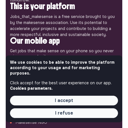
This is your platform
Jobs_that_makesense is a free service brought to you
by the makesense association. Use its potential to
accelerate your projects and contribute to building a
more respectful, inclusive and sustainable society.
Our mobile app
Get jobs that make sense on your phone so you never
miss an opportunity.
We use cookies to be able to improve the platform
according to your usage and for marketing
iPhone
Android
purposes.
Click accept for the best user experience on our app.
Cookies parameters.
I accept
ABOUT
More about Jobs
I refuse
Our mission and impact
Makesense NGO