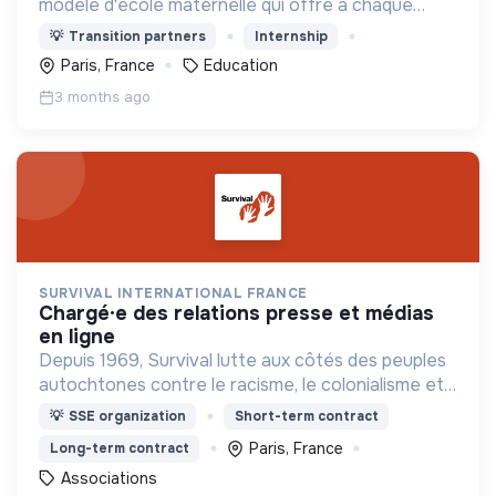
modèle d'école maternelle qui offre à chaque
enfant une éducation personnalisée et qui
💡
Transition partners
Internship
contribue à la réduction des inégalités scolaires.
Paris, France
Education
3 months ago
SURVIVAL INTERNATIONAL FRANCE
chargé·e des relations presse et médias
en ligne
Depuis 1969, Survival lutte aux côtés des peuples
autochtones contre le racisme, le colonialisme et
pour un monde où la diversité humaine est enfin
💡
SSE organization
Short-term contract
célébrée.
Paris, France
Long-term contract
Associations