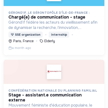
GÉROND'IF, LE GÉRONTOPÔLE D’ÎLE-DE-FRANCE :
chargé(e) de communication - stage
Gérond’if fédère les acteurs du vieillissement afin
de dynamiser la recherche, l’innovation,
l’évaluation et la formation. Il rassemble des
💡
SSE organization
Internship
compétences pluridisciplinaires autour du bien
Paris, France
Elderly
vieillir.
a month ago
CONFÉDÉRATION NATIONALE DU PLANNING FAMILIAL
stage - assistant.e communication
externe
Mouvement féministe d'éducation populaire, le