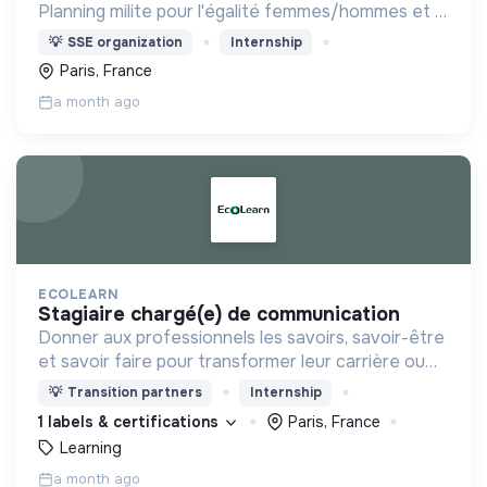
Planning milite pour l'égalité femmes/hommes et la
possibilité pour chaque personne de vivre une
💡
SSE organization
Internship
sexualité épanouie,
Paris, France
a month ago
ECOLEARN
stagiaire chargé(e) de communication
Donner aux professionnels les savoirs, savoir-être
et savoir faire pour transformer leur carrière ou
leur entreprise vers plus de durabilité.
💡
Transition partners
Internship
1 labels & certifications
Paris, France
Learning
a month ago