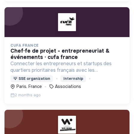
CUFA FRANCE
chef·fe de projet - entrepreneuriat &
événements · cufa france
Connecter les entrepreneurs et startups des
quartiers prioritaires français avec les
investisseurs, VCs ,incubateurs, business angels,
💡
SSE organization
Internship
mentors, ..
Paris, France
Associations
2 months ago