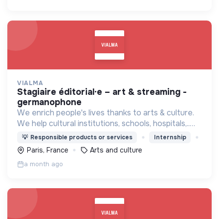
VIALMA
stagiaire éditorial·e – art & streaming -
germanophone
We enrich people's lives thanks to arts & culture.
We help cultural institutions, schools, hospitals,..
improve their audiences' well-being with curated
💡
Responsible products or services
Internship
programmes available through streaming.
Paris, France
Arts and culture
a month ago