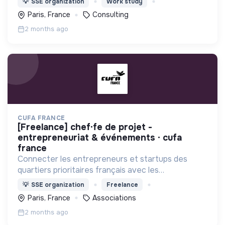
💡
SSE organization
Work study
Paris, France
Consulting
2 months ago
CUFA FRANCE
[freelance] chef·fe de projet -
entrepreneuriat & événements · cufa
france
Connecter les entrepreneurs et startups des
quartiers prioritaires français avec les
investisseurs, VCs ,incubateurs, business angels,
💡
SSE organization
Freelance
mentors, ..
Paris, France
Associations
2 months ago