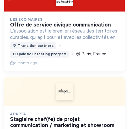
LES ECO MAIRES
offre de service civique communication
L'association est le premier réseau des territoires
durables, qui agit pour et avec les collectivités en
faveur de l’adaptation, de la résilience et de la
💡
Transition partners
protection de l’environnement.
Paris, France
EU paid volunteering program
a month ago
ADAPTA
stagiaire chef(fe) de projet
communication / marketing et showroom