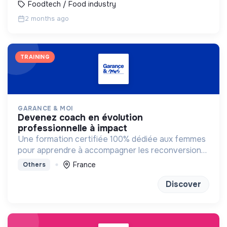
Foodtech / Food industry
2 months ago
TRAINING
GARANCE & MOI
devenez coach en évolution
professionnelle à impact
Une formation certifiée 100% dédiée aux femmes
pour apprendre à accompagner les reconversions
vers des métiers qui ont du sens.
France
Others
Discover