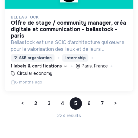
BELLASTOCK
offre de stage / community manager, créa
digitale et communication - bellastock -
paris
Bellastock est une SCIC d'architecture qui œuvre
pour la valorisation des lieux et de leurs
ressources en proposant des alternatives à l'acte
💡
SSE organization
Internship
de construire.
1 labels & certifications
Paris, France
Circular economy
6 months ago
<
2
3
4
5
6
7
>
224 results