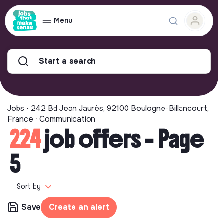
Menu
Start a search
Jobs ⋅ 242 Bd Jean Jaurès, 92100 Boulogne-Billancourt,
France ⋅ Communication
224
job offers - Page
5
Sort by
Save
Create an alert